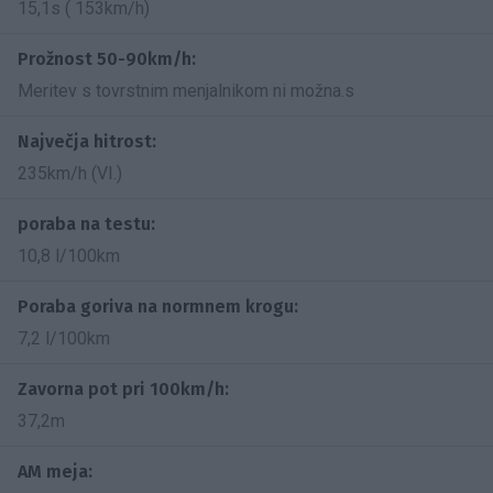
15,1s ( 153km/h)
Prožnost 50-90km/h:
Meritev s tovrstnim menjalnikom ni možna.s
Največja hitrost:
235km/h (VI.)
poraba na testu:
10,8 l/100km
Poraba goriva na normnem krogu:
7,2 l/100km
Zavorna pot pri 100km/h:
37,2m
AM meja: