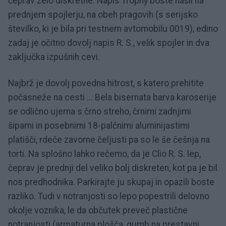
čeprav zelo diskretne. Napis Trophy boste našli na
prednjem spojlerju, na obeh pragovih (s serijsko
številko, ki je bila pri testnem avtomobilu 0019), edino
zadaj je očitno dovolj napis R. S., velik spojler in dva
zaključka izpušnih cevi.
Najbrž je dovolj povedna hitrost, s katero prehitite
počasneže na cesti ... Bela bisernata barva karoserije
se odlično ujema s črno streho, črnimi zadnjimi
šipami in posebnimi 18-palčnimi aluminijastimi
platišči, rdeče zavorne čeljusti pa so le še češnja na
torti. Na splošno lahko rečemo, da je Clio R. S. lep,
čeprav je prednji del veliko bolj diskreten, kot pa je bil
nos predhodnika. Parkirajte ju skupaj in opazili boste
razliko. Tudi v notranjosti so lepo popestrili delovno
okolje voznika, le da občutek preveč plastične
notranjosti (armaturna plošča, gumb na prestavni