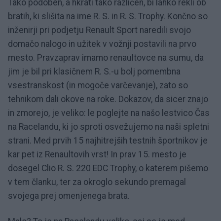
Tako podoben, a hkrati tako različen, bi lahko rekli ob
bratih, ki slišita na ime R. S. in R. S. Trophy. Končno so
inženirji pri podjetju Renault Sport naredili svojo
domačo nalogo in užitek v vožnji postavili na prvo
mesto. Pravzaprav imamo renaultovce na sumu, da
jim je bil pri klasičnem R. S.-u bolj pomembna
vsestranskost (in mogoče varčevanje), zato so
tehnikom dali okove na roke. Dokazov, da sicer znajo
in zmorejo, je veliko: le poglejte na našo lestvico Čas
na Racelandu, ki jo sproti osvežujemo na naši spletni
strani. Med prvih 15 najhitrejših testnih športnikov je
kar pet iz Renaultovih vrst! In prav 15. mesto je
dosegel Clio R. S. 220 EDC Trophy, o katerem pišemo
v tem članku, ter za okroglo sekundo premagal
svojega prej omenjenega brata.