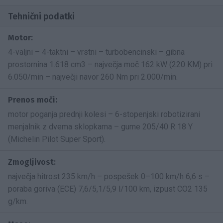
Tehnični podatki
Motor:
4-valjni – 4-taktni – vrstni – turbobencinski – gibna
prostornina 1.618 cm3 – največja moč 162 kW (220 KM) pri
6.050/min – največji navor 260 Nm pri 2.000/min.
Prenos moči:
motor poganja prednji kolesi – 6-stopenjski robotizirani
menjalnik z dvema sklopkama – gume 205/40 R 18 Y
(Michelin Pilot Super Sport).
Zmogljivost:
največja hitrost 235 km/h – pospešek 0–100 km/h 6,6 s –
poraba goriva (ECE) 7,6/5,1/5,9 l/100 km, izpust CO2 135
g/km.