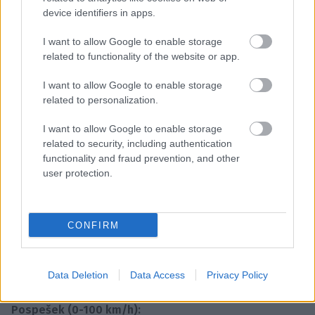
device identifiers in apps.
bese­di­lo: Aljoša Mrak
I want to allow Google to enable storage
related to functionality of the website or app.
Osnovni podatki
I want to allow Google to enable storage
Prodaja:
related to personalization.
Renault Nissan Slovenija d.o.o.
I want to allow Google to enable storage
related to security, including authentication
Cena osnovnega modela:
functionality and fraud prevention, and other
22.450 €
user protection.
Cena testnega modela:
26.400 €
CONFIRM
Moč:
Data Deletion
Data Access
Privacy Policy
162kW (220 KM)
Pospešek (0-100 km/h):