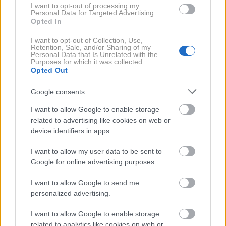
I want to opt-out of processing my
220 'iskrih' tako zabavnih ...
Personal Data for Targeted Advertising.
Opted In
Na koncu priznam, da pogrešam obliko, kompaktnost
I want to opt-out of Collection, Use,
Retention, Sale, and/or Sharing of my
in atmosferski motor starega Clia R. S. Če bi moral
Personal Data that Is Unrelated with the
Purposes for which it was collected.
izbrati med prejšnjim in zdajšnjim R. S.-om, bi raje
Opted Out
izbral prejšnjega. Kaj pa Trophy? Ha, tukaj pa je že
večja dilema in najbrž bi vplačal kar za novega. Da,
Google consents
tako zabaven je in po nekaj dneh ti zleze pod kožo, da
I want to allow Google to enable storage
te niti hladen tuš ne ohladi, saj ostanejo podatki iz
related to advertising like cookies on web or
device identifiers in apps.
telemetrije (RS Monitor) še dolgo v glavi. Ob tem še
upoštevajte, da ima pet vrat, klimatsko napravo, velik
I want to allow my user data to be sent to
osrednji zaslon z navigacijo, pametni ključ, dober
Google for online advertising purposes.
'samodejni' način prestavljanja itd. Poleg tega, da je
I want to allow Google to send me
zelo hiter in uživaški, je tudi družinsko uporaben. Le
personalized advertising.
želodci morajo biti dobri in hrbtenice zdrave, da
I want to allow Google to enable storage
prenesejo sunke z naših luknjastih cest.
related to analytics like cookies on web or