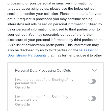
processing of your personal or sensitive information for
targeted advertising by us, please use the below opt-out
Rezultat? Popravili so točno tisto, kar smo trdili, da je
section to confirm your selection. Please note that after your
nedokončano delo pri klasičnem R. S.-­u. Posledica?
opt-out request is processed you may continue seeing
interest-based ads based on personal information utilized by
Nasmeh na ustih od starta (da, Trophy ima tudi startni
us or personal information disclosed to third parties prior to
program, ki zagotavlja najidealnejše pospeševanje
your opt-out. You may separately opt-out of the further
brez zdrsa pogonskih koles) pa do šeste prestave,
disclosure of your personal information by third parties on the
IAB’s list of downstream participants. This information may
ko iz izpušne cevi poka in motor žvižga, kot radi
also be disclosed by us to third parties on the
IAB’s List of
žvižgajo sodobni turbomotorji. Zabava te po navadi
Downstream Participants
that may further disclose it to other
tako prevzame, da tudi v mestu vklopiš program Race
third parties.
in raje dvakrat prestaviš kot pa vztrajaš v eni prestavi.
Please note that this website/app uses one or more Google
Personal Data Processing Opt Outs
Potem pridejo ovinki in podvozje skupaj z zelo
services and may gather and store information including but
not limited to your visit or usage behaviour. You may click to
I want to opt-out of the Sharing of my
zmogljivimi gumami poskrbi, da se del možganov
personal data.
grant or deny consent to Google and its third-party tags to
zaradi sredobežnih sil že boji za življenje, medtem ko
Opted In
use your data for below specified purposes in below Google
nadle­dvične žleze kot nore brizgajo adrenalin v krvni
consent section.
I want to opt-out of the Sale of my
Personal Data.
obtok. Dokler ne preizkusite, ne morete verjeti, kako
Opted In
hiter je lahko Clio R. S. 220 EDC Trophy! In da je lahko