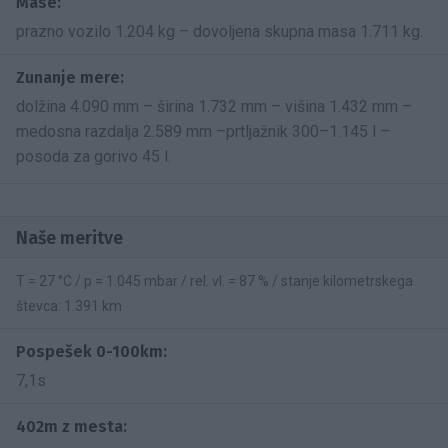
Mase:
prazno vozilo 1.204 kg – dovoljena skupna masa 1.711 kg.
Zunanje mere:
dolžina 4.090 mm – širina 1.732 mm – višina 1.432 mm –
medosna razdalja 2.589 mm –prtljažnik 300–1.145 l –
posoda za gorivo 45 l.
Naše meritve
T = 27 °C / p = 1.045 mbar / rel. vl. = 87 % / stanje kilometrskega
števca: 1.391 km
Pospešek 0-100km:
7,1s
402m z mesta: