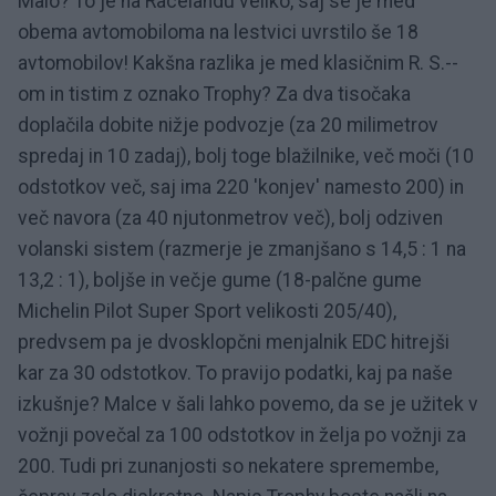
Malo? To je na Racelandu veliko, saj se je med
obema avtomobiloma na lestvici uvrstilo še 18
avtomobilov! Kakšna razlika je med klasičnim R. S.-­
om in tistim z oznako Trophy? Za dva tisočaka
doplačila dobite nižje podvozje (za 20 milimetrov
spredaj in 10 zadaj), bolj toge blažilnike, več moči (10
odstotkov več, saj ima 220 'konjev' namesto 200) in
več navora (za 40 njutonmetrov več), bolj odziven
volanski sistem (razmerje je zmanjšano s 14,5 : 1 na
13,2 : 1), boljše in večje gume (18-palčne gume
Michelin Pilot Super Sport velikosti 205/40),
predvsem pa je dvosklopčni menjalnik EDC hitrejši
kar za 30 odstotkov. To pravijo podatki, kaj pa naše
izkušnje? Malce v šali lahko povemo, da se je užitek v
vožnji povečal za 100 odstotkov in želja po vožnji za
200. Tudi pri zunanjosti so nekatere spremembe,