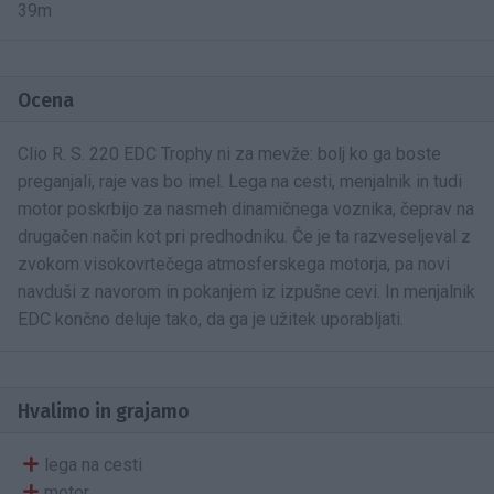
39m
Ocena
Clio R. S. 220 EDC Trophy ni za mevže: bolj ko ga boste
preganjali, raje vas bo imel. Lega na cesti, menjalnik in tudi
motor poskrbijo za nasmeh dinamičnega voznika, čeprav na
drugačen način kot pri predhodniku. Če je ta razveseljeval z
zvokom visokovrtečega atmosferskega motorja, pa novi
navduši z navorom in pokanjem iz izpušne cevi. In menjalnik
EDC končno deluje tako, da ga je užitek uporabljati.
Hvalimo in grajamo
lega na cesti
motor