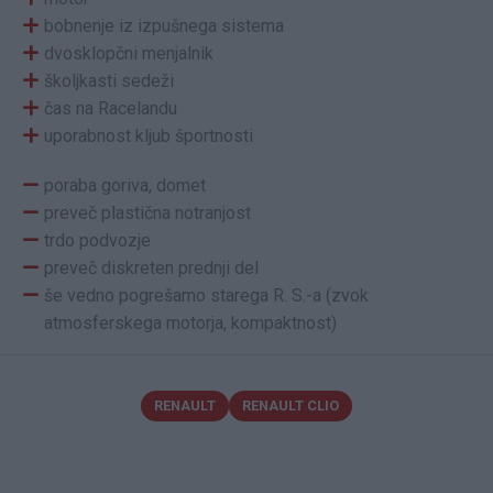
bobnenje iz izpušnega sistema
dvosklopčni menjalnik
školjkasti sedeži
čas na Racelandu
uporabnost kljub športnosti
poraba goriva, domet
preveč plastična notranjost
trdo podvozje
preveč diskreten prednji del
še vedno pogrešamo starega R. S.-a (zvok
atmosferskega motorja, kompaktnost)
RENAULT
RENAULT CLIO