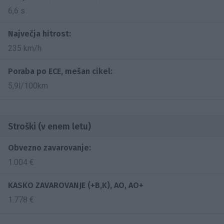
6,6 s
Največja hitrost:
235 km/h
Poraba po ECE, mešan cikel:
5,9l/100km
Stroški (v enem letu)
Obvezno zavarovanje:
1.004 €
KASKO ZAVAROVANJE (+B,K), AO, AO+
1.778 €