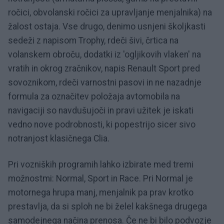
ročici, obvolanski ročici za upravljanje menjalnika) na
žalost ostaja. Vse drugo, denimo usnjeni školjkasti
sedeži z napisom Trophy, rdeči šivi, črtica na
volanskem obroču, dodatki iz 'ogljikovih vlaken' na
vratih in okrog zračnikov, napis Renault Sport pred
sovoznikom, rdeči varnostni pasovi in ne nazadnje
formula za označitev položaja avtomobila na
navigaciji so navdušujoči in pravi užitek je iskati
vedno nove podrobnosti, ki popestrijo sicer sivo
notranjost klasičnega Clia.
Pri vozniških programih lahko izbirate med tremi
možnostmi: Normal, Sport in Race. Pri Normal je
motornega hrupa manj, menjalnik pa prav krotko
prestavlja, da si sploh ne bi želel kakšnega drugega
samodejnega načina prenosa. Če ne bi bilo podvozje