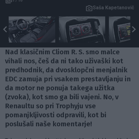
1 / 10
Saša Kapetanovič
Nad klasičnim Cliom R. S. smo malce
vihali nos, češ da ni tako uživaški kot
predhodnik, da dvosklopčni menjalnik
EDC zamuja pri vsakem prestavljanju in
da motor ne ponuja takega užitka
(zvoka), kot smo ga bili vajeni. No, v
Renaultu so pri Trophyju vse
pomanjkljivosti odpravili, kot bi
poslušali naše komentarje!