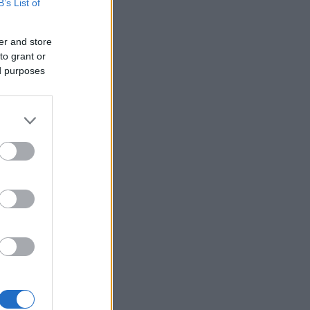
B’s List of
er and store
to grant or
ed purposes