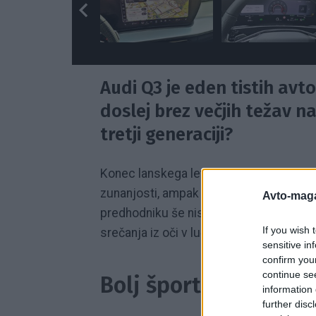
Audi Q3 je eden tistih avto
doslej brez večjih težav n
tretji generaciji?
Konec lanskega leta novi Q3 na avtomob
zunanjosti, ampak s povsem novo podobo 
Avto-maga
predhodniku še niso bili uveljavljeni. 
If you wish 
srečanja iz oči v luči, kot radi rečemo
sensitive in
confirm you
continue se
Bolj športen, a z man
information 
further disc