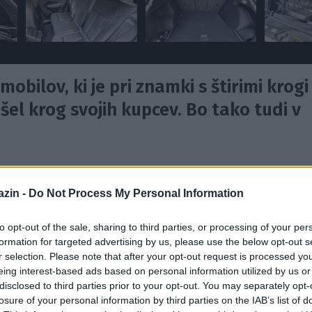
mobilov, ki je pri znamki s štirimi krogi
ašel krog svojih kupcev. Bo tako tudi v
ilski parket ni prišel samo s kozmetičnimi popravki
in tudi z novimi tehnološkimi posladki, ki pri
zin -
Do Not Process My Personal Information
Ampak spodobi se najprej zapisati nekaj vtisov s prvega
to opt-out of the sale, sharing to third parties, or processing of your per
 ob prvem bolj poglobljenem srečanju.
formation for targeted advertising by us, please use the below opt-out s
r selection. Please note that after your opt-out request is processed y
eing interest-based ads based on personal information utilized by us or
j prostora
disclosed to third parties prior to your opt-out. You may separately opt-
losure of your personal information by third parties on the IAB’s list of