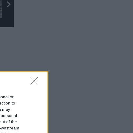
sonal or
ection to
ou may
 personal
out of the
 downstream