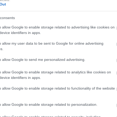
Out
consents
11 / 11
o allow Google to enable storage related to advertising like cookies on
evice identifiers in apps.
Matjaž Gregori
o allow my user data to be sent to Google for online advertising
u, ki je pri 4,53 metra dolgem Sportbacku prirezan v
s.
letsko podobo, ki tako kot pri vsaki športni aktivnosti
to allow Google to send me personalized advertising.
rimer treba sprijazniti z manjšo prostornino prtljažnika, ki
8 litri sicer enaka v obeh karoserijskih izvedbah, pri
o allow Google to enable storage related to analytics like cookies on
 litri voznika in potnike prikrajša za skoraj 100 litrov
evice identifiers in apps.
o allow Google to enable storage related to functionality of the website
o allow Google to enable storage related to personalization.
o allow Google to enable storage related to security, including