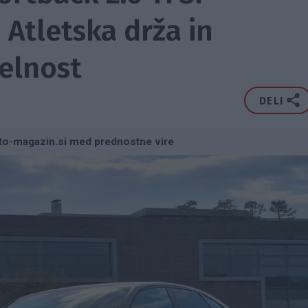
 Atletska drža in
elnost
DELI
to-magazin.si med prednostne vire