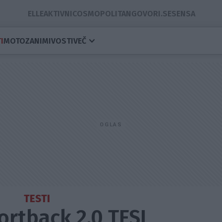
ELLE
AKTIVNI
COSMOPOLITAN
GOVORI.SE
SENSA
I
MOTO
ZANIMIVOSTI
VEČ
TESTI
ortback 2.0 TFSI