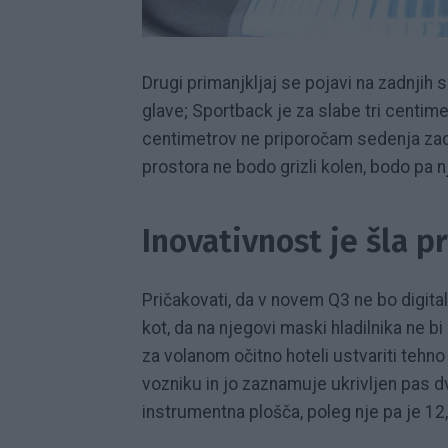
Drugi primanjkljaj se pojavi na zadnjih 
glave; Sportback je za slabe tri centime
centimetrov ne priporočam sedenja zada
prostora ne bodo grizli kolen, bodo pa n
Inovativnost je šla p
Pričakovati, da v novem Q3 ne bo digita
kot, da na njegovi maski hladilnika ne bi 
za volanom očitno hoteli ustvariti teh
vozniku in jo zaznamuje ukrivljen pas 
instrumentna plošča, poleg nje pa je 12