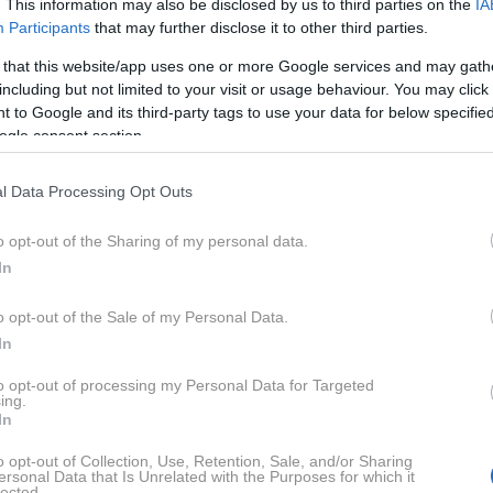
. This information may also be disclosed by us to third parties on the
IA
jskih izvedbah, kot običajni križanec in bolj športno
Participants
that may further disclose it to other third parties.
 that this website/app uses one or more Google services and may gath
including but not limited to your visit or usage behaviour. You may click 
 to Google and its third-party tags to use your data for below specifi
ogle consent section.
l Data Processing Opt Outs
o opt-out of the Sharing of my personal data.
In
o opt-out of the Sale of my Personal Data.
In
to opt-out of processing my Personal Data for Targeted
ing.
In
o opt-out of Collection, Use, Retention, Sale, and/or Sharing
ersonal Data that Is Unrelated with the Purposes for which it
lected.