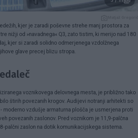
5 / 11
Matjaž Gregori
sedežih, kjer je zaradi poševne strehe manj prostora za
tre nižji od »navadnega« Q3, zato tistim, ki merijo nad 180
j, kjer si zaradi solidno odmerjenega vzdolžnega
jihove glave precej blizu stropa.
redaleč
liziranega voznikovega delovnega mesta, je približno tako
bilo štirih povezanih krogov. Audijevi notranji arhitekti so
no - moderno vzdušje armaturna plošča je usmerjena proti
dveh povezanih zaslonov. Pred voznikom je 11,9-palčna
,8-palčni zaslon na dotik komunikacijskega sistema.