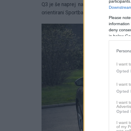
participants
Q3 je še naprej na voljo v dveh karoseri
Downstream 
orientirani Sportback.
Please note
information 
deny consent
in below Go
Persona
I want t
Opted 
I want t
Opted 
I want 
Advertis
Opted 
I want t
of my P
was col