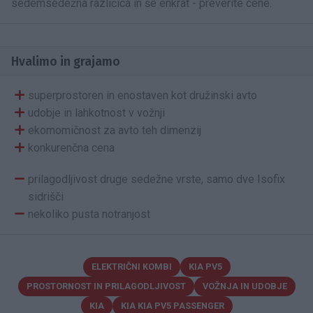
sedemsedežna različica in še enkrat - preverite cene.
Hvalimo in grajamo
superprostoren in enostaven kot družinski avto
udobje in lahkotnost v vožnji
ekomomičnost za avto teh dimenzij
konkurenčna cena
prilagodljivost druge sedežne vrste, samo dve Isofix
sidrišči
nekoliko pusta notranjost
ELEKTRIČNI KOMBI
KIA PV5
PROSTORNOST IN PRILAGODLJIVOST
VOŽNJA IN UDOBJE
KIA
KIA KIA PV5 PASSENGER