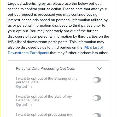
se moram vedno opominjati, da imam za seboj še
targeted advertising by us, please use the below opt-out
zajeten zadek, ki mora prav tako zaviti okrog ovire.
section to confirm your selection. Please note that after your
opt-out request is processed you may continue seeing
Čeprav PV5 sploh ni tako dolg - 4,695 metra
interest-based ads based on personal information utilized by
(medosna razdalja meri 2,995 metra. Ampak kratek
us or personal information disclosed to third parties prior to
obračalni krog sam po sebi seveda ni dovolj. Potem
your opt-out. You may separately opt-out of the further
disclosure of your personal information by third parties on the
so tu še dober pogled nazaj, zajetna ogledala in
IAB’s list of downstream participants. This information may
kvaliteten sistem kamer, ki je v veliko pomoč. Skratka
also be disclosed by us to third parties on the
IAB’s List of
v urbanem okolju nisem imel pretiranega občutka, da
Downstream Participants
that may further disclose it to other
third parties.
sem z njim kot slon v trgovini s porcelanom.
Please note that this website/app uses one or more Google
Personal Data Processing Opt Outs
services and may gather and store information including but
not limited to your visit or usage behaviour. You may click to
I want to opt-out of the Sharing of my
personal data.
grant or deny consent to Google and its third-party tags to
Opted In
use your data for below specified purposes in below Google
consent section.
I want to opt-out of the Sale of my
Personal Data.
Opted In
I want to opt-out of processing my