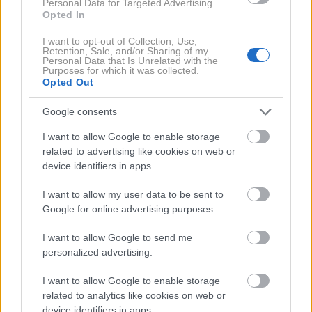
Personal Data for Targeted Advertising.
Opted In
3 / 16
I want to opt-out of Collection, Use,
Retention, Sale, and/or Sharing of my
Personal Data that Is Unrelated with the
Purposes for which it was collected.
Janoš Pečnik
Opted Out
Navsezadnje je udobna v mestu tudi vožnja.
Google consents
Podvozje lepo popušča ležečim oviram in zgledno
blaži udarce prečnih grbin. Bolje kot marsikateri SUV.
I want to allow Google to enable storage
related to advertising like cookies on web or
Največja pohvala za kombi v smislu voznih lastnosti,
device identifiers in apps.
čeprav že nekoliko klišejska, je potem ravno ta, da se
pelje kot osebni avto. In PV5 jo z veseljem podelim.
I want to allow my user data to be sent to
Google for online advertising purposes.
Na odprti cesti je PV5 glede na karoserijsko zasnovo
namreč lahkotno voziti. Lahko se sprostim in
I want to allow Google to send me
personalized advertising.
pretežno pozabim, da vozim kombi. Brez velikih
kompromisov v smislu nagibanja karoserije ali
I want to allow Google to enable storage
kakšnih drugih presenečenj v vožnji. Če govorimo v
related to analytics like cookies on web or
device identifiers in apps.
okvirih pričakovanj. Pojemki so prav tako hitro