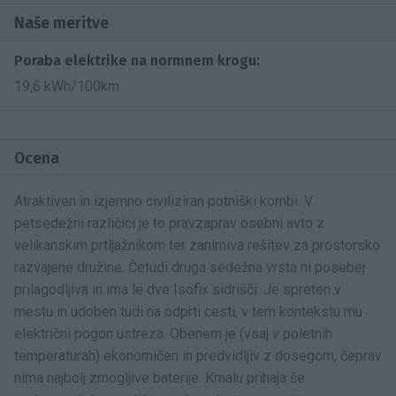
Naše meritve
Poraba elektrike na normnem krogu:
19,6 kWh/100km
Ocena
Atraktiven in izjemno civiliziran potniški kombi. V
petsedežni različici je to pravzaprav osebni avto z
velikanskim prtljažnikom ter zanimiva rešitev za prostorsko
razvajene družine. Četudi druga sedežna vrsta ni posebej
prilagodljiva in ima le dve Isofix sidrišči. Je spreten v
mestu in udoben tudi na odprti cesti, v tem kontekstu mu
električni pogon ustreza. Obenem je (vsaj v poletnih
temperaturah) ekonomičen in predvidljiv z dosegom, čeprav
nima najbolj zmogljive baterije. Kmalu prihaja še