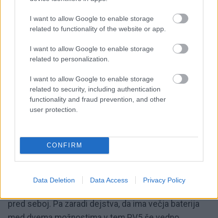
intuitivni, občutek pri zaviranju soliden. Tudi če nimate
I want to allow Google to enable storage
izkušenj s tovrstnimi vozili, se boste PV5 hitro
related to functionality of the website or app.
navadili. Z odzivnim pogonom si upam občasno
I want to allow Google to enable storage
prehiteti kakšnega zaspanega voznika. Podatek 10,7
related to personalization.
sekund do stotice ima pri električnem pogonu pač
I want to allow Google to enable storage
drugačen kontekst.
related to security, including authentication
functionality and fraud prevention, and other
Z ekonomičnostjo kljubuje
user protection.
mojim izkušnjam z električno
gnanimi kombiji
CONFIRM
Potem pa ekonomičnost. Moram reči, da sem bil tukaj
Data Deletion
Data Access
Privacy Policy
skeptičen. Že zaradi velike karoserije, ki potiska zrak
pred seboj. Pa zaradi dejstva, da ima večja baterija
med dvema možnostima v tem PV5 še vedno