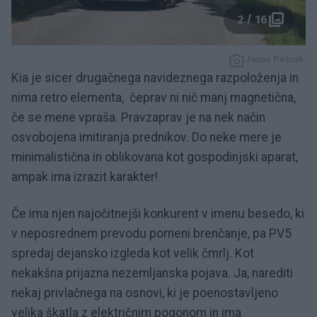
2 / 16
Janoš Pečnik
Kia je sicer drugačnega navideznega razpoloženja in
nima retro elementa, čeprav ni nič manj magnetična,
če se mene vpraša. Pravzaprav je na nek način
osvobojena imitiranja prednikov. Do neke mere je
minimalistična in oblikovana kot gospodinjski aparat,
ampak ima izrazit karakter!
Če ima njen najočitnejši konkurent v imenu besedo, ki
v neposrednem prevodu pomeni brenčanje, pa PV5
spredaj dejansko izgleda kot velik čmrlj. Kot
nekakšna prijazna nezemljanska pojava. Ja, narediti
nekaj privlačnega na osnovi, ki je poenostavljeno
velika škatla z električnim pogonom in ima