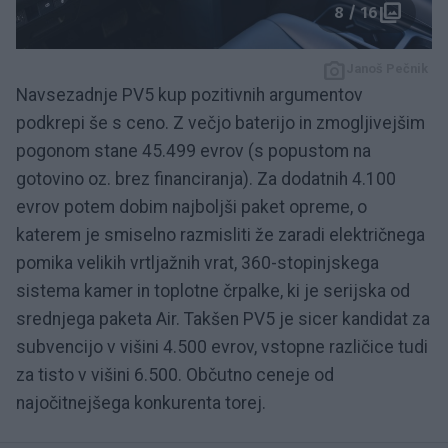
8 / 16
Janoš Pečnik
Navsezadnje PV5 kup pozitivnih argumentov
podkrepi še s ceno. Z večjo baterijo in zmogljivejšim
pogonom stane 45.499 evrov (s popustom na
gotovino oz. brez financiranja). Za dodatnih 4.100
evrov potem dobim najboljši paket opreme, o
katerem je smiselno razmisliti že zaradi električnega
pomika velikih vrtljažnih vrat, 360-stopinjskega
sistema kamer in toplotne črpalke, ki je serijska od
srednjega paketa Air. Takšen PV5 je sicer kandidat za
subvencijo v višini 4.500 evrov, vstopne različice tudi
za tisto v višini 6.500. Občutno ceneje od
najočitnejšega konkurenta torej.