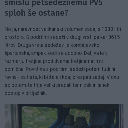
smislu petsedežnemu PV5
sploh še ostane?
No ja, naravnost velikanski volumen zadaj s 1330 litri
prostora. S podrtimi sedeži v drugi vrsti pa kar 3615
litrov. Druga vrsta sedežev je kombijevsko
špartanska, ampak sedi se udobno. Deljiva le v
razmerju tretjine proti dvema tretjinama in ni
pomična. Površina s podrtimi sedeži potem tudi ni
ravna - za tiste, ki bi želeli kdaj prespati zadaj. V dnu
so potem še trije veliki predali ter nizek in lahek
dostop v prtljažnik.