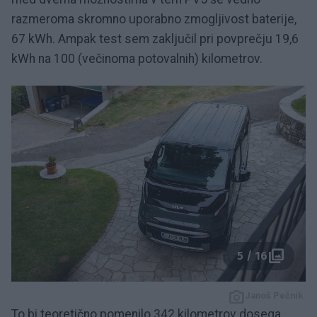
razmeroma skromno uporabno zmogljivost baterije,
67 kWh. Ampak test sem zaključil pri povprečju 19,6
kWh na 100 (večinoma potovalnih) kilometrov.
5 / 16
Janoš Pečnik
To bi teoretično pomenilo 342 kilometrov dosega.