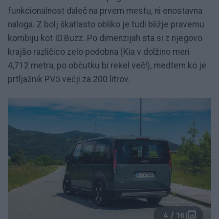
funkcionalnost daleč na prvem mestu, ni enostavna
naloga. Z bolj škatlasto obliko je tudi bližje pravemu
kombiju kot ID.Buzz. Po dimenzijah sta si z njegovo
krajšo različico zelo podobna (Kia v dolžino meri
4,712 metra, po občutku bi rekel več!), medtem ko je
prtljažnik PV5 večji za 200 litrov.
4 / 16