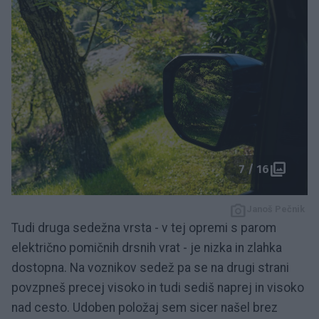
7 / 16
Janoš Pečnik
Tudi druga sedežna vrsta - v tej opremi s parom
električno pomičnih drsnih vrat - je nizka in zlahka
dostopna. Na voznikov sedež pa se na drugi strani
povzpneš precej visoko in tudi sediš naprej in visoko
nad cesto. Udoben položaj sem sicer našel brez