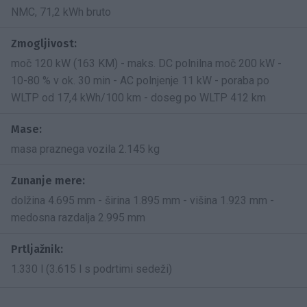
NMC, 71,2 kWh bruto
Zmogljivost:
moč 120 kW (163 KM) - maks. DC polnilna moč 200 kW -
10-80 % v ok. 30 min - AC polnjenje 11 kW - poraba po
WLTP od 17,4 kWh/100 km - doseg po WLTP 412 km
Mase:
masa praznega vozila 2.145 kg
Zunanje mere:
dolžina 4.695 mm - širina 1.895 mm - višina 1.923 mm -
medosna razdalja 2.995 mm
Prtljažnik:
1.330 l (3.615 l s podrtimi sedeži)