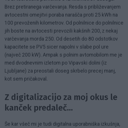
Brez pretiranega varčevanja. Resda s približevanjem
avtocestni omejitvi poraba narašča proti 25 kWh na
100 prevoženih kilometrov. Od polnilnice do polnilnice
jih boste na avtocesti prevozili kakšnih 200, z nekaj
varčevanja morda 250. Od desetih do 80 odstotkov
kapacitete se PV5 sicer napolni v slabe pol ure
(največ 200 kW). Ampak s polnim avtomobilom me je
med dvodnevnim izletom po Vipavski dolini (iz
Ljubljane) za preostali doseg skrbelo precej manj,
kot sem pričakoval.
Z digitalizacijo za moj okus le
kanček predaleč...
Še kar všeč mi je tudi digitalna uporabniška izkušnja,