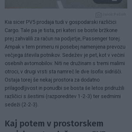
Janoš Pečnik
Kia sicer PV5 prodaja tudi v gospodarski različici
Cargo. Tale pa je tista, pri kateri se boste bržkone
prej zahvalili za račun na podjetje, Passenger torej.
Ampak v tem primeru ni posebej namenjena prevozu
večjega števila potnikov. Sedežev je pet, kot v večini
osebnih avtomobilov. Niti ne družinam s tremi malimi
otroci, v drugi vrsti sta namreč le dve Isofix sidrišči.
Ostaja torej še nekaj prostora za dodatno
prilagodljivost in ponudbi se bosta še letos pridružili
različici s šestimi (razporeditev 1-2-3) ter sedmimi
sedeži (2-2-3).
Kaj potem v prostorskem