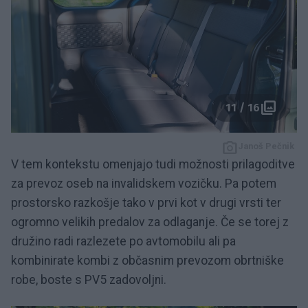
11 / 16
Janoš Pečnik
V tem kontekstu omenjajo tudi možnosti prilagoditve
za prevoz oseb na invalidskem vozičku. Pa potem
prostorsko razkošje tako v prvi kot v drugi vrsti ter
ogromno velikih predalov za odlaganje. Če se torej z
družino radi razlezete po avtomobilu ali pa
kombinirate kombi z občasnim prevozom obrtniške
robe, boste s PV5 zadovoljni.