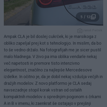
5 / 12
Janoš Pečnik
Ampak CLA je bil doslej cukrček, ki je marsikoga z
obliko zapeljal prej kot s tehnologijo. In mislim, da bo
to še vedno držalo. Na fotografijah me je sicer pustil
malo hladnega. V živo pa ima oblika vendarle nekaj
več napetosti in premore tisto intenzivno
elegantnost, značilno za najlepše Mercedesove
izdelke. In očitno je, da je dobil nekaj vzdušja večjih in
dražjih modelov. Z novo platformo je CLA sedaj
navsezadnje stopil korak vstran od ostalih
kompaktnih modelov s sprednjim pogonom s črkami
A in B v imenu, ki zaenkrat še ostajajo v prejšnji