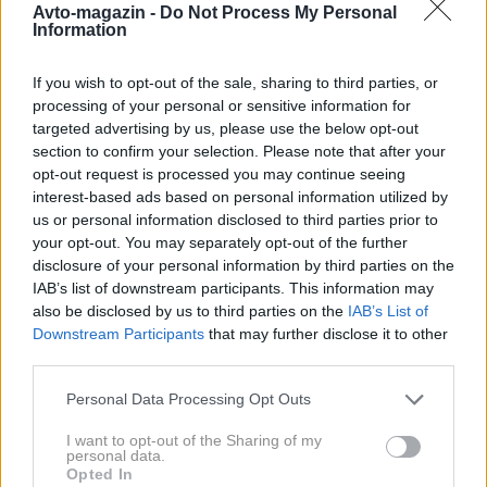
Avto-magazin -
Do Not Process My Personal
Information
If you wish to opt-out of the sale, sharing to third parties, or
processing of your personal or sensitive information for
targeted advertising by us, please use the below opt-out
section to confirm your selection. Please note that after your
opt-out request is processed you may continue seeing
interest-based ads based on personal information utilized by
us or personal information disclosed to third parties prior to
your opt-out. You may separately opt-out of the further
disclosure of your personal information by third parties on the
IAB’s list of downstream participants. This information may
3 / 12
also be disclosed by us to third parties on the
IAB’s List of
Downstream Participants
that may further disclose it to other
third parties.
Janoš Pečnik
Motor je kultiviran in živahen že po občutku,
Please note that this website/app uses one or more Google
Personal Data Processing Opt Outs
predvsem v srednjih vrtljajih, v višjih sicer postane
services and may gather and store information including but
not limited to your visit or usage behaviour. You may click to
I want to opt-out of the Sharing of my
nekoliko glasen, ampak je zvok še kar prijeten.
personal data.
grant or deny consent to Google and its third-party tags to
Opted In
Menjalnik se lahko pri nižjih hitrostih odzove nerodno.
use your data for below specified purposes in below Google