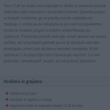
Novi CLA še vedno zna zapeljati z obliko in prenesti kanček
razkošja višjih razredov v kompaktni format. Sprednji pogon
in kitajski motorček ga na papirju morda oddaljita od
tradicije, v vožnji pa se izkažeta za povsem kompetentna:
motor je živahen, pogon z izdatno elektrifikacijo pa
učinkovit. Podvozje ponudi razkošje večjih limuzin na lepem
asfaltu, ob izrazitejših grbinah pa se ta občutek nekoliko
porazgubi, zmoti tudi občasno neroden menjalnik. A kot
celota je CLA prepričljiv tudi v bencinski različici. Le tisti
pokončni "skateboard" zaslon se zdi preveč plastičen.
Hvalimo in grajamo
učinkovit pogon
udoben in agilen v vožnji
najzanimivejši in najrazkošnejši CLA doslej