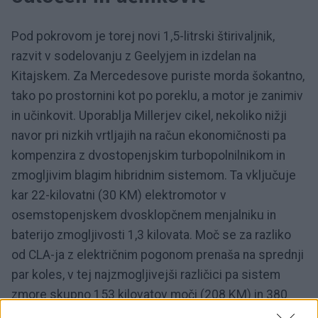
Pod pokrovom je torej novi 1,5-litrski štirivaljnik,
razvit v sodelovanju z Geelyjem in izdelan na
Kitajskem. Za Mercedesove puriste morda šokantno,
tako po prostornini kot po poreklu, a motor je zanimiv
in učinkovit. Uporablja Millerjev cikel, nekoliko nižji
navor pri nizkih vrtljajih na račun ekonomičnosti pa
kompenzira z dvostopenjskim turbopolnilnikom in
zmogljivim blagim hibridnim sistemom. Ta vključuje
kar 22-kilovatni (30 KM) elektromotor v
osemstopenjskem dvosklopčnem menjalniku in
baterijo zmogljivosti 1,3 kilovata. Moč se za razliko
od CLA-ja z električnim pogonom prenaša na sprednji
par koles, v tej najzmogljivejši različici pa sistem
zmore skupno 153 kilovatov moči (208 KM) in 380
njutonmetrov navora.