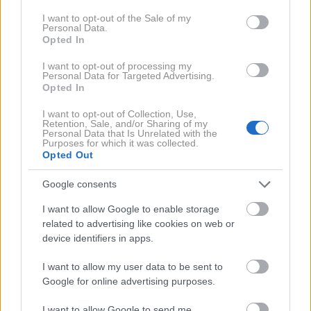
Pogon občasno že kar neugledno cukne ob izklopu
consent section.
I want to opt-out of the Sale of my
Personal Data.
bencinskga motorja pri nižjih hitrostih. Med tekočo
Opted In
vožnjo potem deluje udobno. Nikoli ne prestavlja
I want to opt-out of processing my
posebej hitro (ročno lahko prestavljam le z ročico na
Personal Data for Targeted Advertising.
Opted In
desni), pri čemer v prvi fazi pospeševanja in med
prestavljanjem električni pogon občutno pomaga še
I want to opt-out of Collection, Use,
Retention, Sale, and/or Sharing of my
precej daleč navzgor po kazalcu hitrosti. Do stotice
Personal Data that Is Unrelated with the
Purposes for which it was collected.
pospeši v 7,1 sekundah in pogon da pravzaprav kar
Opted Out
precej od sebe.
Google consents
Blago hibridni del pogona je v vožnji namreč aktiven in
I want to allow Google to enable storage
related to advertising like cookies on web or
v tem smislu že precej bolj podoben klasičnemu
device identifiers in apps.
hibridu. Pri manjših obremenitvah lahko za kratek čas
vozi tudi na eletkriko in predvsem pogosto “jadra” z
I want to allow my user data to be sent to
Google for online advertising purposes.
izklopljenim motorjem, kar je mogoče skoraj do
hitrosti 100 kilometrov na uro. In rezultat? Preizkus
I want to allow Google to send me