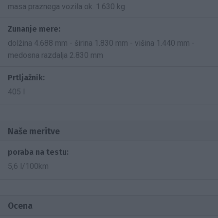
masa praznega vozila ok. 1.630 kg
Zunanje mere:
dolžina 4.688 mm - širina 1.830 mm - višina 1.440 mm -
medosna razdalja 2.830 mm
Prtljažnik:
405 l
Naše meritve
poraba na testu:
5,6 l/100km
Ocena