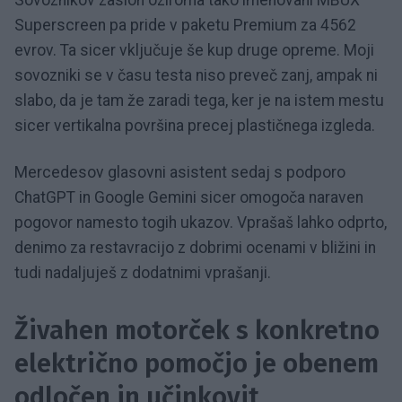
Sovoznikov zaslon oziroma tako imenovani MBUX
Superscreen pa pride v paketu Premium za 4562
evrov. Ta sicer vključuje še kup druge opreme. Moji
sovozniki se v času testa niso preveč zanj, ampak ni
slabo, da je tam že zaradi tega, ker je na istem mestu
sicer vertikalna površina precej plastičnega izgleda.
Mercedesov glasovni asistent sedaj s podporo
ChatGPT in Google Gemini sicer omogoča naraven
pogovor namesto togih ukazov. Vprašaš lahko odprto,
denimo za restavracijo z dobrimi ocenami v bližini in
tudi nadaljuješ z dodatnimi vprašanji.
Živahen motorček s konkretno
električno pomočjo je obenem
odločen in učinkovit