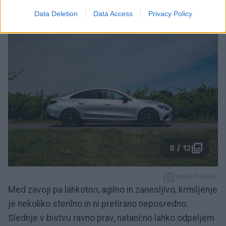
najbolje.
Data Deletion
Data Access
Privacy Policy
8 / 12
Janoš Pečnik
Med zavoji pa lahkotno, agilno in zanesljivo, krmiljenje
je nekoliko sterilno in ni pretirano neposredno.
Slednje v bistvu ravno prav, natančno lahko odpeljem