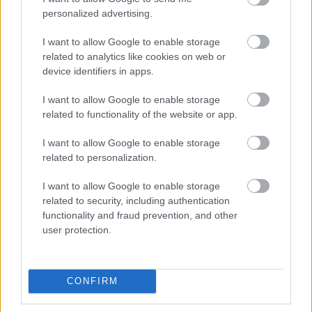
sem zaključil pri kombinirani porabi 5,6 litra na 100
personalized advertising.
prevoženih kilometrov, kar je praktično enako
I want to allow Google to enable storage
uradnemu WLTP podatku. Ni slabo, kajne?
related to analytics like cookies on web or
device identifiers in apps.
Udoben in agilen obenem, a
I want to allow Google to enable storage
related to functionality of the website or app.
najbolj zahtevni se boste hitro
ob kaj spotaknili
I want to allow Google to enable storage
related to personalization.
Na lepem asfaltu je vožnja s CLA-jem več kot
I want to allow Google to enable storage
related to security, including authentication
prijetna. Premore tisti bistven občutek razkošja
functionality and fraud prevention, and other
večjih Mercedesovih limuzin. S tem mislim
user protection.
prefinjenost pri navpičnem gibanju oziroma požiranju
večjih neravnin. Občutno že pri malih niansah v
CONFIRM
gibanju. To razkošje nekoliko izpuhti potem le v vožnji
čez izrazitejše prečne grbine, ki jih vedno ne ublaži