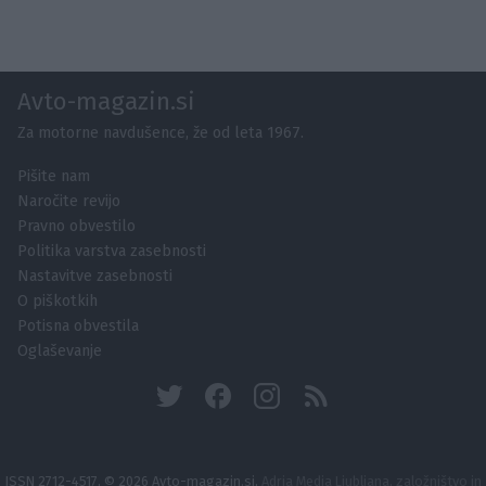
Avto-magazin.si
Za motorne navdušence, že od leta 1967.
Pišite nam
Naročite revijo
Pravno obvestilo
Politika varstva zasebnosti
Nastavitve zasebnosti
O piškotkih
Potisna obvestila
Oglaševanje
ISSN 2712-4517, © 2026 Avto-magazin.si,
Adria Media Ljubljana, založništvo in