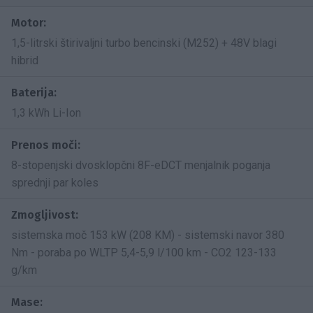
Motor:
1,5-litrski štirivaljni turbo bencinski (M252) + 48V blagi
hibrid
Baterija:
1,3 kWh Li-Ion
Prenos moči:
8-stopenjski dvosklopčni 8F-eDCT menjalnik poganja
sprednji par koles
Zmogljivost:
sistemska moč 153 kW (208 KM) - sistemski navor 380
Nm - poraba po WLTP 5,4-5,9 l/100 km - CO2 123-133
g/km
Mase: