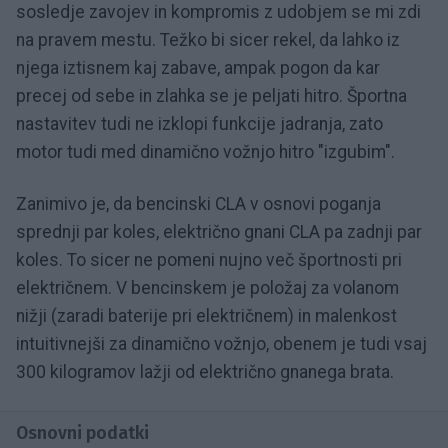
sosledje zavojev in kompromis z udobjem se mi zdi
na pravem mestu. Težko bi sicer rekel, da lahko iz
njega iztisnem kaj zabave, ampak pogon da kar
precej od sebe in zlahka se je peljati hitro. Športna
nastavitev tudi ne izklopi funkcije jadranja, zato
motor tudi med dinamično vožnjo hitro "izgubim".
Zanimivo je, da bencinski CLA v osnovi poganja
sprednji par koles, električno gnani CLA pa zadnji par
koles. To sicer ne pomeni nujno več športnosti pri
električnem. V bencinskem je položaj za volanom
nižji (zaradi baterije pri električnem) in malenkost
intuitivnejši za dinamično vožnjo, obenem je tudi vsaj
300 kilogramov lažji od električno gnanega brata.
Osnovni podatki