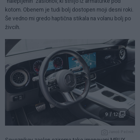
“nalepljenih” zaslonov, ki štrlijo iz armaturke pod
kotom. Obenem je tudi bolj dostopen moji desni roki.
Še vedno mi gredo haptična stikala na volanu bolj po
živcih.
9 / 12
Janoš Pečnik