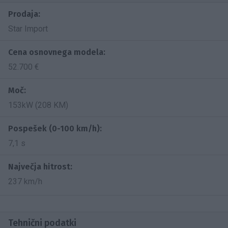
Prodaja:
Star Import
Cena osnovnega modela:
52.700 €
Moč:
153kW (208 KM)
Pospešek (0-100 km/h):
7,1 s
Največja hitrost:
237 km/h
Tehnični podatki