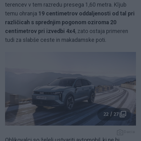
terencev v tem razredu presega 1,60 metra. Kljub
temu ohranja
19 centimetrov oddaljenosti od tal pri
različicah s sprednjim pogonom oziroma 20
centimetrov pri izvedbi 4x4
, zato ostaja primeren
tudi za slabše ceste in makadamske poti.
22 / 27
Dacia
Oblikovalci so želeli ustvariti avtomobil, ki ne bi