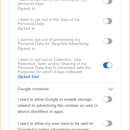
personal data.
grant or deny consent to Google and its third-party tags to
YouClip za pritrditev različnih dodatkov po kabini.
Opted In
use your data for below specified purposes in below Google
consent section.
I want to opt-out of the Sale of my
Personal Data.
Opted In
I want to opt-out of processing my
Personal Data for Targeted Advertising.
Opted In
I want to opt-out of Collection, Use,
Retention, Sale, and/or Sharing of my
Personal Data that Is Unrelated with the
Purposes for which it was collected.
16 / 27
Opted Out
Google consents
Dacia
Praktičnost ostaja ena glavnih odlik. Prtljažni prostor
I want to allow Google to enable storage
related to advertising like cookies on web or
je mogoče prilagajati z navpičnimi pregradami, kabina
device identifiers in apps.
pa je zasnovana z mislijo na družinska potovanja.
Debelejša stekla zmanjšujejo hrup pri višjih hitrostih,
I want to allow my user data to be sent to
Google for online advertising purposes.