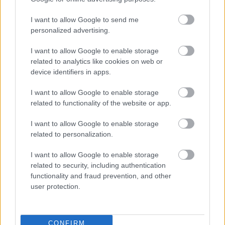
vozni položaj pa je nekoliko nižji kot pri običajnih
športnih terencih, kar prispeva k bolj naravnemu
I want to allow Google to send me
občutku za volanom.
personalized advertising.
I want to allow Google to enable storage
Na voljo bodo trije elektrificirani pogonski sklopi.
related to analytics like cookies on web or
Osnovo predstavlja 1,2-litrski trivaljni motor z 48-
device identifiers in apps.
voltnim blagim hibridnim sistemom in možnostjo
I want to allow Google to enable storage
uporabe LPG. Nad njim bo polni hibrid z 1,8-litrskim
related to functionality of the website or app.
bencinskim motorjem, ponudbo pa bo zaokrožila
I want to allow Google to enable storage
različica
4x4
, pri kateri zadnjo os poganja
related to personalization.
elektromotor. Ta bo omogočal pet voznih programov,
med njimi tudi načina za vožnjo po blatu in pesku ter
I want to allow Google to enable storage
related to security, including authentication
program za zahtevnejši teren.
functionality and fraud prevention, and other
user protection.
CONFIRM