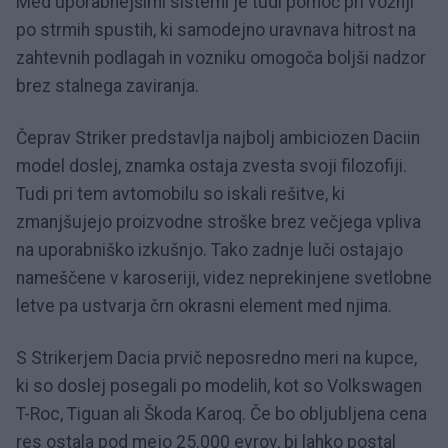
Med uporabnejšimi sistemi je tudi pomoč pri vožnji
po strmih spustih, ki samodejno uravnava hitrost na
zahtevnih podlagah in vozniku omogoča boljši nadzor
brez stalnega zaviranja.
Čeprav Striker predstavlja najbolj ambiciozen Daciin
model doslej, znamka ostaja zvesta svoji filozofiji.
Tudi pri tem avtomobilu so iskali rešitve, ki
zmanjšujejo proizvodne stroške brez večjega vpliva
na uporabniško izkušnjo. Tako zadnje luči ostajajo
nameščene v karoseriji, videz neprekinjene svetlobne
letve pa ustvarja črn okrasni element med njima.
S Strikerjem Dacia prvič neposredno meri na kupce,
ki so doslej posegali po modelih, kot so Volkswagen
T-Roc, Tiguan ali Škoda Karoq. Če bo obljubljena cena
res ostala pod mejo 25.000 evrov, bi lahko postal