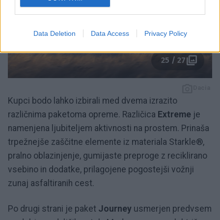
Data Deletion
Data Access
Privacy Policy
25 / 27
Dacia
Kupci bodo lahko izbirali med dvema izrazito
različnima paketoma opreme. Različica
Extreme
je
namenjena ljubiteljem aktivnosti na prostem. Prinaša
trpežnejše zaščitne elemente iz materiala Starkle®,
pralno oblazinjenje, gumijaste preproge z reciklirano
vsebino in dodatke, prilagojene pogostejši vožnji
zunaj asfaltiranih cest.
Po drugi strani je paket
Journey
usmerjen predvsem