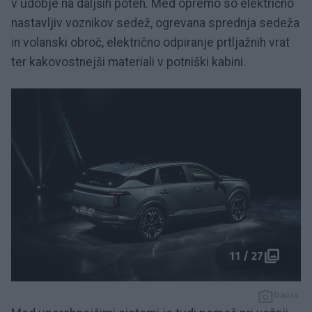
v udobje na daljših poteh. Med opremo so električno
nastavljiv voznikov sedež, ogrevana sprednja sedeža
in volanski obroč, električno odpiranje prtljažnih vrat
ter kakovostnejši materiali v potniški kabini.
11 / 27
Dacia