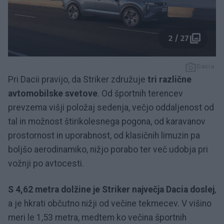
2 / 27
Dacia
Pri Dacii pravijo, da Striker združuje
tri različne
avtomobilske svetove
. Od športnih terencev
prevzema višji položaj sedenja, večjo oddaljenost od
tal in možnost štirikolesnega pogona, od karavanov
prostornost in uporabnost, od klasičnih limuzin pa
boljšo aerodinamiko, nižjo porabo ter več udobja pri
vožnji po avtocesti.
S 4,62 metra dolžine je Striker največja Dacia doslej
,
a je hkrati občutno nižji od večine tekmecev. V višino
meri le 1,53 metra, medtem ko večina športnih