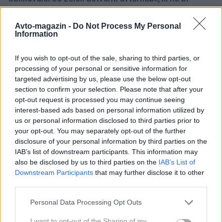
deloval kot klasičen SUV. Zato ima Striker nižjo
strešno linijo, bolj položno vetrobransko steklo in
Avto-magazin -
Do Not Process My Personal
Information
podaljšan zadek, hkrati pa ohranja robustne zaščitne
obrobe, strešna nosilca in poudarjene blatnike.
If you wish to opt-out of the sale, sharing to third parties, or
Posebnost je tudi nova
svetlobna grafika LED v
processing of your personal or sensitive information for
targeted advertising by us, please use the below opt-out
obliki črke T
, ki jo bo Dacia prvič uporabila na
section to confirm your selection. Please note that after your
serijskem modelu in naj bi v prihodnje postala
opt-out request is processed you may continue seeing
prepoznavni element znamke.
interest-based ads based on personal information utilized by
us or personal information disclosed to third parties prior to
your opt-out. You may separately opt-out of the further
Notranjost prinaša eno največjih sprememb v zadnjih
disclosure of your personal information by third parties on the
letih. Armaturna plošča je zasnovana povsem na novo
IAB’s list of downstream participants. This information may
also be disclosed by us to third parties on the
IAB’s List of
in razdeljena na tri funkcionalne nivoje. Že serijsko
Downstream Participants
that may further disclose it to other
sta vgrajena
10,1-palčni zaslon infotainmenta
in
7-
third parties.
palčna digitalna instrumentna plošča
, med
Please note that this website/app uses one or more Google
Personal Data Processing Opt Outs
uporabnimi podrobnostmi pa so vgrajeno strgalo za
services and may gather and store information including but
led, namenski kanal za polnilne kable ter sistem
not limited to your visit or usage behaviour. You may click to
I want to opt-out of the Sharing of my