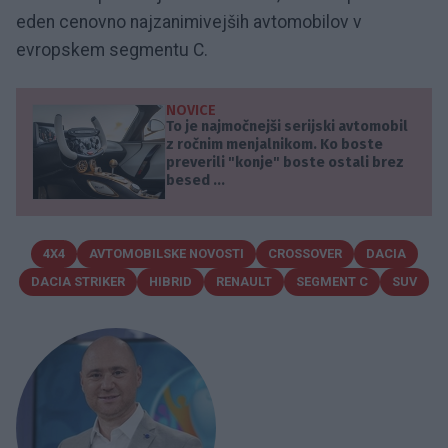
eden cenovno najzanimivejših avtomobilov v
evropskem segmentu C.
NOVICE
To je najmočnejši serijski avtomobil
z ročnim menjalnikom. Ko boste
preverili "konje" boste ostali brez
besed ...
4X4
AVTOMOBILSKE NOVOSTI
CROSSOVER
DACIA
DACIA STRIKER
HIBRID
RENAULT
SEGMENT C
SUV