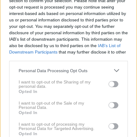
section to confirm your selection. Please note that after your
opt-out request is processed you may continue seeing
Model T03 sicer stane
18.900 evrov
, po izteku
interest-based ads based on personal information utilized by
leasinga pa ga je mogoče odkupiti za
11.139 evrov
us or personal information disclosed to third parties prior to
your opt-out. You may separately opt-out of the further
ali preprosto vrniti. Skupni strošek mesečnih obrokov
disclosure of your personal information by third parties on the
v treh letih znaša približno
1.760 evrov
, zaradi česar
IAB’s list of downstream participants. This information may
gre za eno cenovno najdostopnejših ponudb
also be disclosed by us to third parties on the
IAB’s List of
Downstream Participants
that may further disclose it to other
električnih avtomobilov na nemškem trgu.
third parties.
Please note that this website/app uses one or more Google
Personal Data Processing Opt Outs
services and may gather and store information including but
not limited to your visit or usage behaviour. You may click to
I want to opt-out of the Sharing of my
personal data.
grant or deny consent to Google and its third-party tags to
Opted In
use your data for below specified purposes in below Google
consent section.
I want to opt-out of the Sale of my
Personal Data.
Opted In
I want to opt-out of processing my
Personal Data for Targeted Advertising.
Opted In