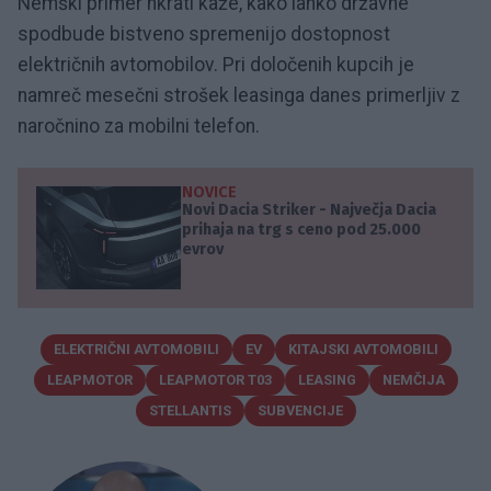
Nemški primer hkrati kaže, kako lahko državne
spodbude bistveno spremenijo dostopnost
električnih avtomobilov. Pri določenih kupcih je
namreč mesečni strošek leasinga danes primerljiv z
naročnino za mobilni telefon.
NOVICE
Novi Dacia Striker - Največja Dacia
prihaja na trg s ceno pod 25.000
evrov
ELEKTRIČNI AVTOMOBILI
EV
KITAJSKI AVTOMOBILI
LEAPMOTOR
LEAPMOTOR T03
LEASING
NEMČIJA
STELLANTIS
SUBVENCIJE