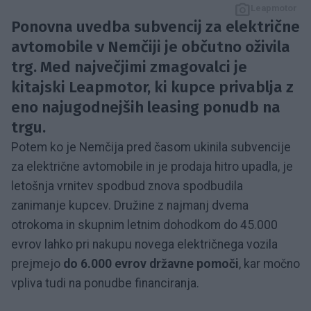
Leapmotor
Ponovna uvedba subvencij za električne
avtomobile v Nemčiji je občutno oživila
trg. Med največjimi zmagovalci je
kitajski Leapmotor, ki kupce privablja z
eno najugodnejših leasing ponudb na
trgu.
Potem ko je Nemčija pred časom ukinila subvencije
za električne avtomobile in je prodaja hitro upadla, je
letošnja vrnitev spodbud znova spodbudila
zanimanje kupcev. Družine z najmanj dvema
otrokoma in skupnim letnim dohodkom do 45.000
evrov lahko pri nakupu novega električnega vozila
prejmejo
do 6.000 evrov državne pomoči
, kar močno
vpliva tudi na ponudbe financiranja.