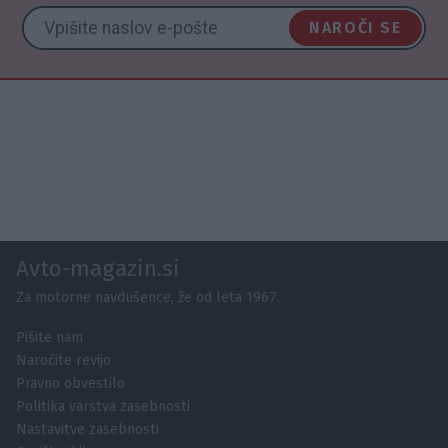
NAROČI SE
Avto-magazin.si
Za motorne navdušence, že od leta 1967.
Pišite nam
Naročite revijo
Pravno obvestilo
Politika varstva zasebnosti
Nastavitve zasebnosti