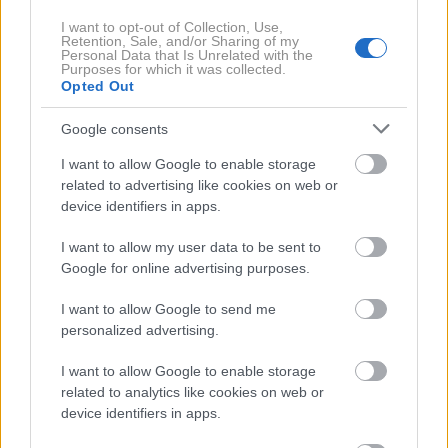
I want to opt-out of Collection, Use,
Retention, Sale, and/or Sharing of my
Personal Data that Is Unrelated with the
Leapmotor
Purposes for which it was collected.
Opted Out
V podjetju pojasnjujejo, da nizke cene niso posledica
razprodaje zalog, temveč kombinacije državnih
Google consents
spodbud in njihove proizvodne strategije. Leapmotor
I want to allow Google to enable storage
velik del ključnih komponent razvija in izdeluje sam, s
related to advertising like cookies on web or
čimer zmanjšuje stroške proizvodnje. Obenem
device identifiers in apps.
poudarjajo, da model T03 izpolnjuje tudi najnovejše
I want to allow my user data to be sent to
evropske varnostne zahteve, zato ni razloga za
Google for online advertising purposes.
ugibanja, da bi želeli vozila prodati pred uveljavitvijo
I want to allow Google to send me
novih predpisov.
personalized advertising.
Za kitajsko znamko je letošnje leto zelo uspešno tudi
I want to allow Google to enable storage
prodajno. V prvih šestih mesecih leta 2026 je po
related to analytics like cookies on web or
device identifiers in apps.
svetu prodala
356.487 vozil
, kar je
95 odstotkov več