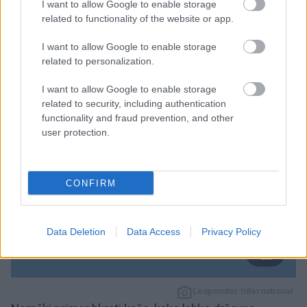
kot v enakem obdobju lani. Samo junija je prodaja
I want to allow Google to enable storage
related to functionality of the website or app.
dosegla
93.376 vozil
, skupno pa je Leapmotor od
začetka delovanja kupcem dobavil že več kot
1,55
I want to allow Google to enable storage
milijona avtomobilov
.
related to personalization.
I want to allow Google to enable storage
related to security, including authentication
functionality and fraud prevention, and other
user protection.
CONFIRM
Data Deletion
Data Access
Privacy Policy
Leapmotor International