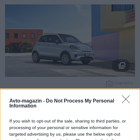
Leapmotor
To dobro izkorišča Leapmotor, kitajski proizvajalec
električnih avtomobilov, ki je na evropski trg vstopil s
Avto-magazin -
Do Not Process My Personal
Information
pomočjo skupine Stellantis. Njegov najmanjši model
T03
je v Nemčiji mogoče najeti že za
48,90 evra na
If you wish to opt-out of the sale, sharing to third parties, or
mesec
. Leasing traja 36 mesecev in vključuje 10.000
processing of your personal or sensitive information for
targeted advertising by us, please use the below opt-out
kilometrov letne kilometrine.