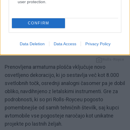
user protection.
CONFIRM
7 / 17
Data Deletion
Data Access
Privacy Policy
Rolls-Royce
Prenovljena armaturna plošča vključuje novo
osvetljeno dekoracijo, ki jo sestavlja več kot 8.000
svetlobnih točk, osrednji analogni časomer pa je dobil
obliko, navdihnjeno z letalskimi instrumenti. Gre za
podrobnosti, ki so pri Rolls-Royceu pogosto
pomembnejše od samih tehničnih številk, saj kupci
avtomobile vse pogosteje naročajo kot unikatne
projekte po lastnih željah.