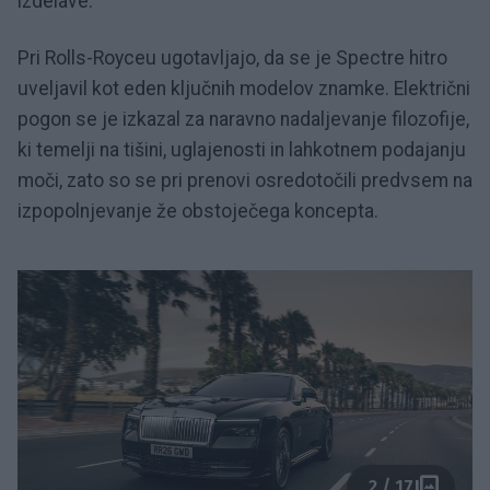
izdelave.
Pri Rolls-Royceu ugotavljajo, da se je Spectre hitro
uveljavil kot eden ključnih modelov znamke. Električni
pogon se je izkazal za naravno nadaljevanje filozofije,
ki temelji na tišini, uglajenosti in lahkotnem podajanju
moči, zato so se pri prenovi osredotočili predvsem na
izpopolnjevanje že obstoječega koncepta.
2 / 17