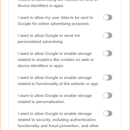
strešna linija in razdeljeni žarometi ostajajo zaščitni
device identifiers in apps.
znak modela. Novost je predvsem nekaj dodatnih
barvnih kombinacij ter nova 23-palčna platišča. Pri
I want to allow my user data to be sent to
Google for online advertising purposes.
izvedbi Black Badge so pripravili tudi paket mat črnih
zunanjih dodatkov, ki avtomobilu daje nekoliko bolj
I want to allow Google to send me
temačen in izrazit videz.
personalized advertising.
I want to allow Google to enable storage
Še več sprememb se skriva v potniški kabini. Kupci
related to analytics like cookies on web or
lahko po novem izbirajo med dodatnimi materiali in
device identifiers in apps.
dekorativnimi elementi, med katerimi izstopa
I want to allow Google to enable storage
tekstilna obloga iz bambusovih vlaken. V
related to functionality of the website or app.
posameznem vozilu je lahko uporabljenih več
I want to allow Google to enable storage
milijonov šivov, izdelava nekaterih notranjih
related to personalization.
elementov pa zahteva več kot dan ročnega dela.
I want to allow Google to enable storage
related to security, including authentication
functionality and fraud prevention, and other