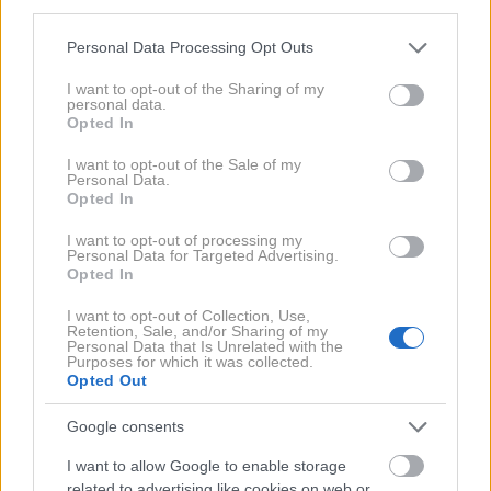
third parties.
(680 KM)
moči in do 1.100 Nm navora, s čimer je
Please note that this website/app uses one or more Google
Personal Data Processing Opt Outs
postal najzmogljivejši serijski Rolls-Royce doslej. Do
services and may gather and store information including but
100 km/h pospeši v 4,3 sekunde.
not limited to your visit or usage behaviour. You may click to
I want to opt-out of the Sharing of my
personal data.
grant or deny consent to Google and its third-party tags to
Opted In
use your data for below specified purposes in below Google
consent section.
I want to opt-out of the Sale of my
Personal Data.
Opted In
I want to opt-out of processing my
Personal Data for Targeted Advertising.
Opted In
I want to opt-out of Collection, Use,
Retention, Sale, and/or Sharing of my
4 / 17
Personal Data that Is Unrelated with the
Purposes for which it was collected.
Opted Out
Rolls-Royce
Google consents
Oblikovalci so se odločili, da osnovne silhuete ne
bodo spreminjali. Dolga motorna maska, kupejevska
I want to allow Google to enable storage
related to advertising like cookies on web or