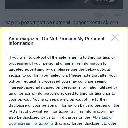
Rolls-Royce
Največ pozornosti so namenili pogonskemu sklopu.
Zaradi sprememb v zasnovi baterijskih celic lahko
Spectre zdaj po merilnem ciklu WLTP prevozi do
628
Avto-magazin -
Do Not Process My Personal
Information
kilometrov
, kar pomeni občutno izboljšanje v
primerjavi s prvotnim modelom. Hkrati so skrajšali
If you wish to opt-out of the sale, sharing to third parties, or
tudi čas polnjenja, tako da se baterija pri hitrih
processing of your personal or sensitive information for
targeted advertising by us, please use the below opt-out
polnilnicah z močjo do 195 kilovatov od 10 do 80
section to confirm your selection. Please note that after your
odstotkov napolni v približno 28 minutah.
opt-out request is processed you may continue seeing
interest-based ads based on personal information utilized by
Prenova je prinesla tudi več zmogljivosti. Standardni
us or personal information disclosed to third parties prior to
your opt-out. You may separately opt-out of the further
Spectre razvije
442 kilovatov (601 KM)
in 1.015 Nm
disclosure of your personal information by third parties on the
navora, medtem ko je različica Black Badge še
IAB’s list of downstream participants. This information may
izraziteje usmerjena v vozniško izkušnjo. Ta v
also be disclosed by us to third parties on the
IAB’s List of
Downstream Participants
that may further disclose it to other
posebnem načinu delovanja sprosti
500 kilovatov