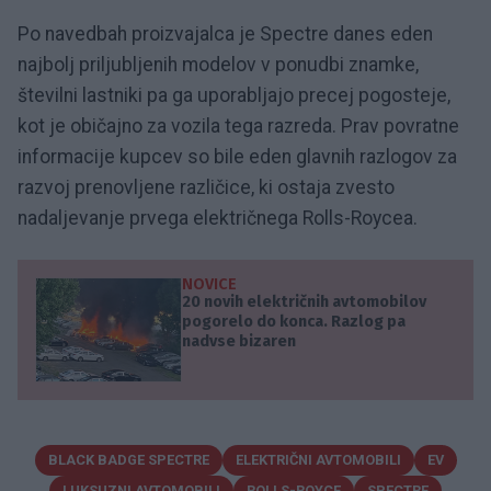
Po navedbah proizvajalca je Spectre danes eden
najbolj priljubljenih modelov v ponudbi znamke,
številni lastniki pa ga uporabljajo precej pogosteje,
kot je običajno za vozila tega razreda. Prav povratne
informacije kupcev so bile eden glavnih razlogov za
razvoj prenovljene različice, ki ostaja zvesto
nadaljevanje prvega električnega Rolls-Roycea.
NOVICE
20 novih električnih avtomobilov
pogorelo do konca. Razlog pa
nadvse bizaren
BLACK BADGE SPECTRE
ELEKTRIČNI AVTOMOBILI
EV
LUKSUZNI AVTOMOBILI
ROLLS-ROYCE
SPECTRE