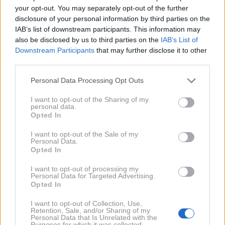
your opt-out. You may separately opt-out of the further
baterijskih električnih osebnih avtomobilov. Med
disclosure of your personal information by third parties on the
posameznimi modeli je bil v tem obdobju na čelu
IAB’s list of downstream participants. This information may
Tesla Model Y. Na norveških cestah je bilo na novo
also be disclosed by us to third parties on the
IAB’s List of
Downstream Participants
that may further disclose it to other
registriranih skupno 11.132 primerkov tega modela.
third parties.
Razlika za Teslo Model 3 na drugem mestu je bila
Please note that this website/app uses one or more Google
precejšnja, saj je bilo registriranih 3.241 novih vozil.
Personal Data Processing Opt Outs
services and may gather and store information including but
Tesno mu je sledil Toyotin Urban Cruiser s 3.179
not limited to your visit or usage behaviour. You may click to
I want to opt-out of the Sharing of my
personal data.
avtomobili.
grant or deny consent to Google and its third-party tags to
Opted In
use your data for below specified purposes in below Google
consent section.
I want to opt-out of the Sale of my
Personal Data.
Opted In
I want to opt-out of processing my
Personal Data for Targeted Advertising.
Opted In
I want to opt-out of Collection, Use,
Retention, Sale, and/or Sharing of my
Personal Data that Is Unrelated with the
Purposes for which it was collected.