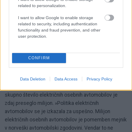
related to personalization.
I want to allow Google to enable storage
related to security, including authentication
functionality and fraud prevention, and other
user protection.
4 / 4
CONFIRM
Profimedia
Vzporedno s skoraj v celoti električnim trgom novih
Data Deletion
Data Access
Privacy Policy
avtomobilov je Norveška dosegla še en mejnik:
skupno število električnih osebnih avtomobilov je
zdaj preseglo milijon. »Politika električnih
avtomobilov se je izkazala za uspešno. Milijon
električnih osebnih avtomobilov je pomemben mejnik
v norveški avtomobilski zgodovini. Vendar to ne