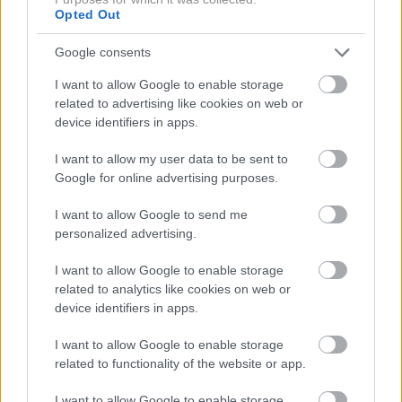
Opted Out
3 / 4
Google consents
I want to allow Google to enable storage
Profimedia
related to advertising like cookies on web or
Elektrifikacija se je v prvi polovici leta še naprej
device identifiers in apps.
povečevala tudi pri gospodarskih vozilih. Medtem ko
I want to allow my user data to be sent to
se je število novih registracij lahkih gospodarskih
Google for online advertising purposes.
vozil v primerjavi z enakim obdobjem lani zmanjšalo
za 7,8 odstotka na 11.564 vozil, se je število
I want to allow Google to send me
personalized advertising.
električnih dostavnikov povečalo za 11,3 odstotka na
6.303 vozil. S tem se je njihov delež povečal s 45,2
I want to allow Google to enable storage
related to analytics like cookies on web or
odstotka v prvi polovici leta 2025 na 54,5 odstotka v
device identifiers in apps.
prvih šestih mesecih letošnjega leta.
I want to allow Google to enable storage
related to functionality of the website or app.
I want to allow Google to enable storage