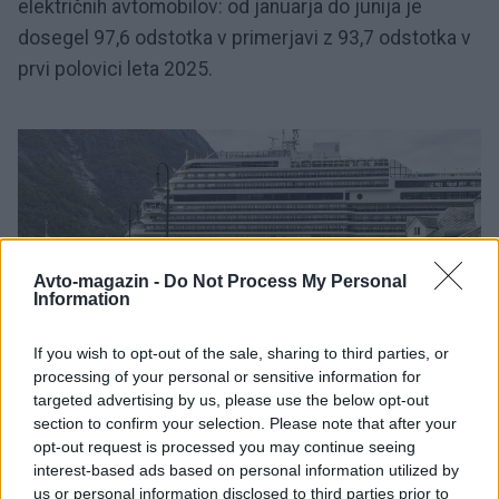
električnih avtomobilov: od januarja do junija je
dosegel 97,6 odstotka v primerjavi z 93,7 odstotka v
prvi polovici leta 2025.
Avto-magazin -
Do Not Process My Personal
Information
If you wish to opt-out of the sale, sharing to third parties, or
processing of your personal or sensitive information for
2 / 4
targeted advertising by us, please use the below opt-out
section to confirm your selection. Please note that after your
opt-out request is processed you may continue seeing
Profimedia
interest-based ads based on personal information utilized by
Na novo je bilo registriranih skupno 71.661
us or personal information disclosed to third parties prior to