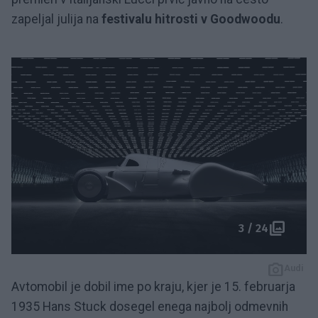
zapeljal julija na
festivalu hitrosti v Goodwoodu
.
3 / 24
Audi
Avtomobil je dobil ime po kraju, kjer je 15. februarja
1935 Hans Stuck dosegel enega najbolj odmevnih