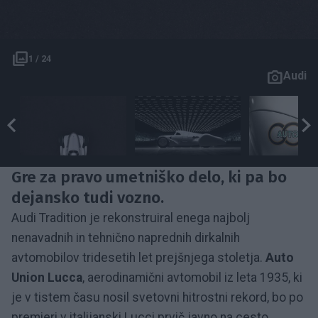
1 / 24
Audi
Gre za pravo umetniško delo, ki pa bo
dejansko tudi vozno.
Audi Tradition je rekonstruiral enega najbolj
nenavadnih in tehnično naprednih dirkalnih
avtomobilov tridesetih let prejšnjega stoletja.
Auto
Union Lucca
, aerodinamični avtomobil iz leta 1935, ki
je v tistem času nosil svetovni hitrostni rekord, bo po
premieri v italijanski Lucci prvič javno na cesto