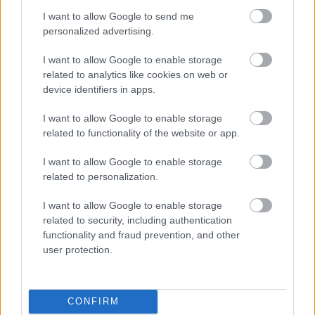
motorjem spredaj.
I want to allow Google to send me
personalized advertising.
I want to allow Google to enable storage
related to analytics like cookies on web or
device identifiers in apps.
I want to allow Google to enable storage
related to functionality of the website or app.
I want to allow Google to enable storage
related to personalization.
I want to allow Google to enable storage
21 / 24
related to security, including authentication
functionality and fraud prevention, and other
user protection.
Audi
Lucca pa ni ostal le avtomobil za podiranje rekordov.
Maja 1935 sta podobno zasnovana zaprta dirkalnika
CONFIRM
nastopila na dirki Avus v Berlinu, kjer omejitev mase