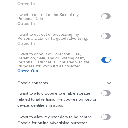
grant or deny consent to Google and its third-party tags to
loviti na Madžarskem, na odseku pri Gyónu, kjer je
Opted In
use your data for below specified purposes in below Google
Mercedes-Benz pred tem postavil svoj rekord.
consent section.
I want to opt-out of the Sale of my
Zaradi slabega vremena in tudi tehničnih težav se je
Personal Data.
Opted In
ekipa premaknila proti Italiji, najprej proti Milanu, nato
še južneje. Primeren odsek so našli med Pescio in
I want to opt-out of processing my
Personal Data for Targeted Advertising.
Altopasciem, blizu Lucce. Cesta je bila skoraj ravna,
Opted In
široka približno osem metrov in dovolj gladka za lov
I want to opt-out of Collection, Use,
na hitrostni rekord.
Retention, Sale, and/or Sharing of my
Personal Data that Is Unrelated with the
Purposes for which it was collected.
Opted Out
Slednji je bil del ostrega prestižnega boja med Auto
Unionom in Mercedes-Benzom. Trideseta leta so bila
Google consents
obdobje, ko so znamke hitrost uporabljale kot dokaz
I want to allow Google to enable storage
tehnične premoči. Auto Union, nastal leta 1932 z
related to advertising like cookies on web or
združitvijo znamk Audi, DKW, Horch in Wanderer, je v
device identifiers in apps.
tem boju nastopal z značilno sredinsko nameščenimi
I want to allow my user data to be sent to
motorji, Mercedes-Benz pa s klasičnejšo zasnovo z
Google for online advertising purposes.