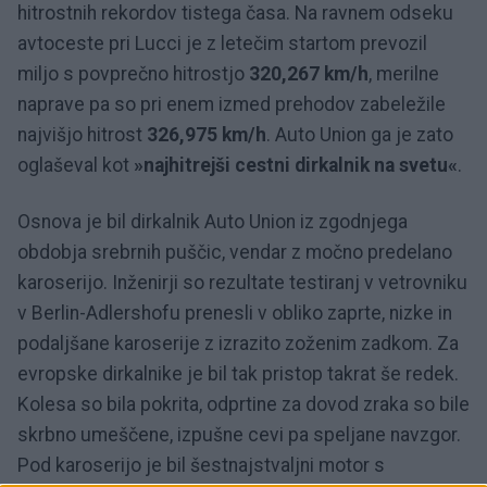
hitrostnih rekordov tistega časa. Na ravnem odseku
avtoceste pri Lucci je z letečim startom prevozil
miljo s povprečno hitrostjo
320,267 km/h
, merilne
naprave pa so pri enem izmed prehodov zabeležile
najvišjo hitrost
326,975 km/h
. Auto Union ga je zato
oglaševal kot
»najhitrejši cestni dirkalnik na svetu«
.
Osnova je bil dirkalnik Auto Union iz zgodnjega
obdobja srebrnih puščic, vendar z močno predelano
karoserijo. Inženirji so rezultate testiranj v vetrovniku
v Berlin-Adlershofu prenesli v obliko zaprte, nizke in
podaljšane karoserije z izrazito zoženim zadkom. Za
evropske dirkalnike je bil tak pristop takrat še redek.
Kolesa so bila pokrita, odprtine za dovod zraka so bile
skrbno umeščene, izpušne cevi pa speljane navzgor.
Pod karoserijo je bil šestnajstvaljni motor s