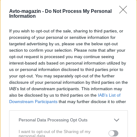
prostornino približno petih litrov in močjo
252
kilovatov (343 KM)
.
Avto-magazin -
Do Not Process My Personal
Information
If you wish to opt-out of the sale, sharing to third parties, or
processing of your personal or sensitive information for
targeted advertising by us, please use the below opt-out
section to confirm your selection. Please note that after your
opt-out request is processed you may continue seeing
interest-based ads based on personal information utilized by
us or personal information disclosed to third parties prior to
your opt-out. You may separately opt-out of the further
disclosure of your personal information by third parties on the
IAB’s list of downstream participants. This information may
also be disclosed by us to third parties on the
IAB’s List of
8 / 24
Downstream Participants
that may further disclose it to other
third parties.
Audi
Please note that this website/app uses one or more Google
Personal Data Processing Opt Outs
Zgodba rekordnega poskusa pa kljub temuni bila
services and may gather and store information including but
premočrtna. Auto Union je sprva nameraval rekord
not limited to your visit or usage behaviour. You may click to
I want to opt-out of the Sharing of my
personal data.