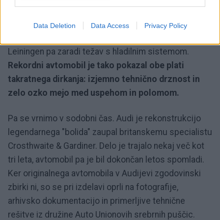
750 kilogramov ni veljala. Avtomobila sta bila hitra, a
ne dovolj zanesljiva. Bernd Rosemeyer je moral
Data Deletion
Data Access
Privacy Policy
odstopiti po poškodbi pnevmatike, princ Hermann zu
Leiningen pa zaradi težav s hladilnim sistemom.
Rekordni avtomobil je tako pokazal obe plati
takratnega dirkanja: izjemno tehnično drznost in
zelo ozko mejo med uspehom in polomom.
Pa se vrnimo v sodobni čas. Audi je rekonstrukcijo
legendarnega "bolida" zaupal britanskemu specialistu
Crosthwaite & Gardiner. Delo je trajalo nekaj več kot
tri leta, avtomobil pa je bil dokončan letos spomladi.
Ker originalnega avtomobila v Audijevi zgodovinski
zbirki ni, so se pri izdelavi oprli na fotografije,
arhivsko dokumentacijo in primerljive tehnične
rešitve iz družine Auto Unionovih srebrnih puščic.