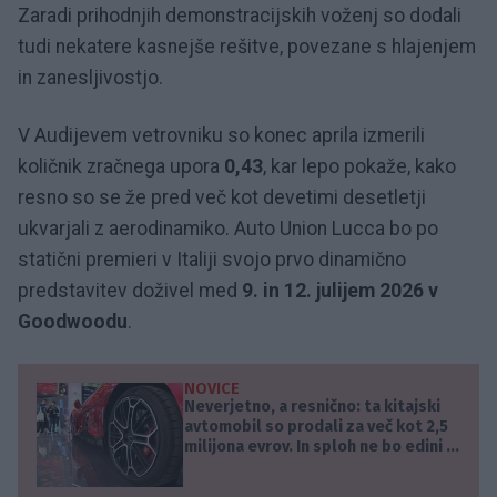
Zaradi prihodnjih demonstracijskih voženj so dodali
tudi nekatere kasnejše rešitve, povezane s hlajenjem
in zanesljivostjo.
V Audijevem vetrovniku so konec aprila izmerili
količnik zračnega upora
0,43
, kar lepo pokaže, kako
resno so se že pred več kot devetimi desetletji
ukvarjali z aerodinamiko. Auto Union Lucca bo po
statični premieri v Italiji svojo prvo dinamično
predstavitev doživel med
9. in 12. julijem 2026 v
Goodwoodu
.
NOVICE
Neverjetno, a resnično: ta kitajski
avtomobil so prodali za več kot 2,5
milijona evrov. In sploh ne bo edini ...