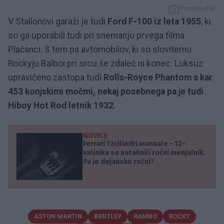
Profimedia
V Stallonovi garaži je tudi
Ford F-100 iz leta 1955
, ki
so ga uporabili tudi pri snemanju prvega filma
Plačanci. S tem pa avtomobilov, ki so slovitemu
Rockyju Balboi pri srcu še zdaleč ni konec. Luksuz
upravičeno zastopa tudi
Rolls-Royce Phantom s kar
453 konjskimi močmi, nekaj posebnega pa je tudi
Hiboy Hot Rod letnik 1932.
NOVICE
Ferrari 12cilindri manuale - 12-
valjniku so nataknili ročni menjalnik.
Pa je dejansko ročni?
ASTON MARTIN
BENTLEY
RAMBO
ROCKY