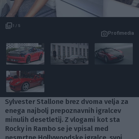
1 / 5
Profimedia
Sylvester Stallone brez dvoma velja za
enega najbolj prepoznavnih igralcev
minulih desetletij. Z vlogami kot sta
Rocky in Rambo se je vpisal med
nesmrtne Hollywoodske igralce, svoj