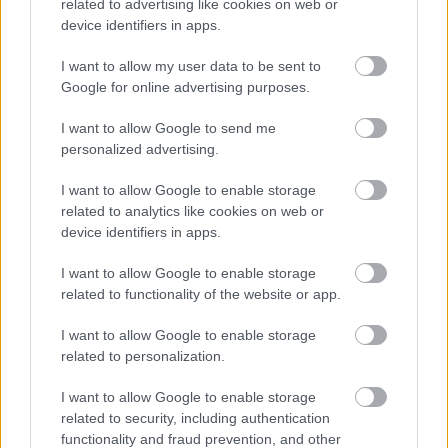
related to advertising like cookies on web or
5 / 5
device identifiers in apps.
Profimedia
I want to allow my user data to be sent to
Google for online advertising purposes.
Buggati Veyron
I want to allow Google to send me
personalized advertising.
Eden najbolj prepoznavnih zvezdniških obrazov je
I want to allow Google to enable storage
velik ljubitelj luksuznih znamk, zato
Buggati Veyron
v
related to analytics like cookies on web or
device identifiers in apps.
njegovi garaži ni nikakršno presenečenje. Eden
najdražjih avtomobilov svojega časa, z neverjetnimi
I want to allow Google to enable storage
related to functionality of the website or app.
karakteristikami, je odet v črnino, kakor večina
Stallonovih avtomobilov.
S kar tisoč konjskimi
I want to allow Google to enable storage
močmi
predstavlja privlačnega sopotnika na poti,
related to personalization.
igralca pa
pogosto videvajo med vožnjo z
I want to allow Google to enable storage
Veyronom po ulicah Los Angelesa.
related to security, including authentication
functionality and fraud prevention, and other