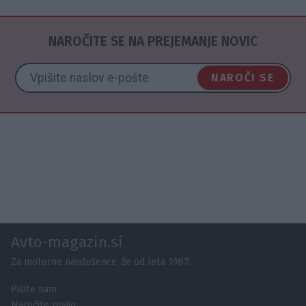
NAROČITE SE NA PREJEMANJE NOVIC
NAROČI SE
Avto-magazin.si
Za motorne navdušence, že od leta 1967.
Pišite nam
Naročite revijo