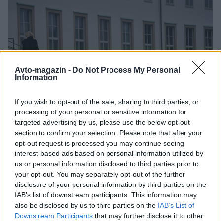
Avto-magazin -
Do Not Process My Personal
Information
If you wish to opt-out of the sale, sharing to third parties, or
3 / 5
processing of your personal or sensitive information for
targeted advertising by us, please use the below opt-out
section to confirm your selection. Please note that after your
Profimedia
opt-out request is processed you may continue seeing
interest-based ads based on personal information utilized by
Ferrari 599 GTB Fiorano
us or personal information disclosed to third parties prior to
your opt-out. You may separately opt-out of the further
disclosure of your personal information by third parties on the
Poleg prestižnih avtomobilskih znamk z Otoka, pa
IAB’s list of downstream participants. This information may
Stallone prisega tudi na svoje italijanske korenine.
also be disclosed by us to third parties on the
IAB’s List of
Downstream Participants
that may further disclose it to other
Njegov oče je bil namreč rojen v Italiji, medtem ko