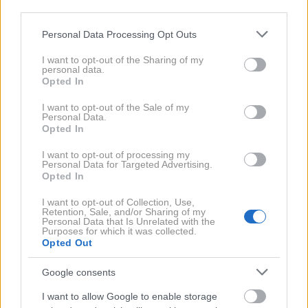
third parties.
igralec
prihaja iz newyorške soseske Hell's Kitchen
.
Please note that this website/app uses one or more Google
Personal Data Processing Opt Outs
Zaradi svojega porekla si je prislužil vzdevek Italian
services and may gather and store information including but
Stallion, ki ima
mnogo skupnega s slovito italijansko
not limited to your visit or usage behaviour. You may click to
I want to opt-out of the Sharing of my
personal data.
avtomobilsko znamko Ferrari
. Stallone je svojo
grant or deny consent to Google and its third-party tags to
Opted In
use your data for below specified purposes in below Google
garažo tako uravnovesil s
Ferrarijem 599 GTB
consent section.
I want to opt-out of the Sale of my
Fiorano
, v (presenetljivo) značilni rdeči barvi. Večina
Personal Data.
Opted In
avtomobilov v igralčevi garaži je namreč črnih.
I want to opt-out of processing my
Personal Data for Targeted Advertising.
Opted In
I want to opt-out of Collection, Use,
Retention, Sale, and/or Sharing of my
Personal Data that Is Unrelated with the
Purposes for which it was collected.
Opted Out
Google consents
I want to allow Google to enable storage