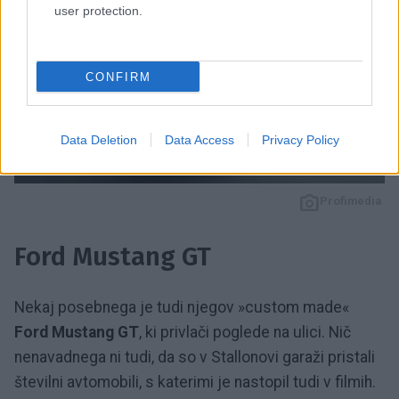
user protection.
CONFIRM
Data Deletion
Data Access
Privacy Policy
4 / 5
Profimedia
Ford Mustang GT
Nekaj posebnega je tudi njegov »custom made«
Ford Mustang GT
, ki privlači poglede na ulici. Nič
nenavadnega ni tudi, da so v Stallonovi garaži pristali
številni avtomobili, s katerimi je nastopil tudi v filmih.