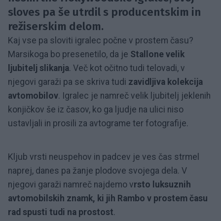
sloves pa še utrdil s producentskim in
režiserskim delom.
Kaj vse pa sloviti igralec počne v prostem času?
Marsikoga bo presenetilo, da je
Stallone velik
ljubitelj slikanja
. Več kot očitno tudi telovadi, v
njegovi garaži pa se skriva tudi
zavidljiva kolekcija
avtomobilov
. Igralec je namreč velik ljubitelj jeklenih
konjičkov še iz časov, ko ga ljudje na ulici niso
ustavljali in prosili za avtograme ter fotografije.
Kljub vrsti neuspehov in padcev je ves čas strmel
naprej, danes pa žanje plodove svojega dela. V
njegovi garaži namreč najdemo v
rsto luksuznih
avtomobilskih znamk, ki jih Rambo v prostem času
rad spusti tudi na prostost
.