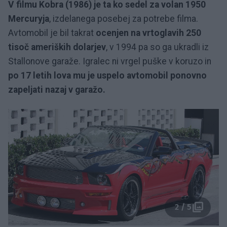
V filmu Kobra (1986) je ta ko sedel za volan 1950
Mercuryja
, izdelanega posebej za potrebe filma.
Avtomobil je bil takrat
ocenjen na vrtoglavih 250
tisoč ameriških dolarjev
, v 1994 pa so ga ukradli iz
Stallonove garaže. Igralec ni vrgel puške v koruzo in
po 17 letih lova mu je uspelo avtomobil ponovno
zapeljati nazaj v garažo.
2 / 5