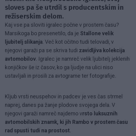
sloves pa še utrdil s producentskim in
režiserskim delom.
Kaj vse pa sloviti igralec počne v prostem času?
Marsikoga bo presenetilo, da je
Stallone velik
ljubitelj slikanja
. Več kot očitno tudi telovadi, v
njegovi garaži pa se skriva tudi
zavidljiva kolekcija
avtomobilov
. Igralec je namreč velik ljubitelj jeklenih
konjičkov še iz časov, ko ga ljudje na ulici niso
ustavljali in prosili za avtograme ter fotografije.
Kljub vrsti neuspehov in padcev je ves čas strmel
naprej, danes pa žanje plodove svojega dela. V
njegovi garaži namreč najdemo v
rsto luksuznih
avtomobilskih znamk, ki jih Rambo v prostem času
rad spusti tudi na prostost
.