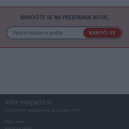
NAROČITE SE NA PREJEMANJE NOVIC
NAROČI SE
Avto-magazin.si
Za motorne navdušence, že od leta 1967.
Pišite nam
Naročite revijo