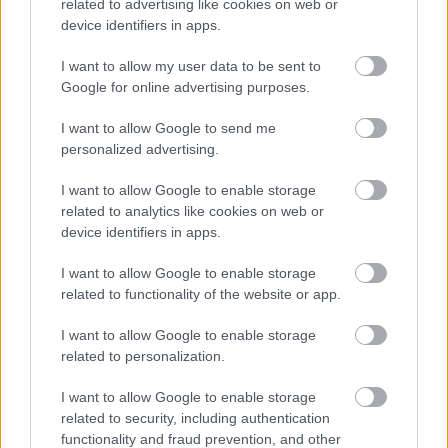
related to advertising like cookies on web or
5 / 5
device identifiers in apps.
Profimedia
I want to allow my user data to be sent to
Google for online advertising purposes.
Buggati Veyron
I want to allow Google to send me
personalized advertising.
Eden najbolj prepoznavnih zvezdniških obrazov je
I want to allow Google to enable storage
velik ljubitelj luksuznih znamk, zato
Buggati Veyron
v
related to analytics like cookies on web or
device identifiers in apps.
njegovi garaži ni nikakršno presenečenje. Eden
najdražjih avtomobilov svojega časa, z neverjetnimi
I want to allow Google to enable storage
related to functionality of the website or app.
karakteristikami, je odet v črnino, kakor večina
Stallonovih avtomobilov.
S kar tisoč konjskimi
I want to allow Google to enable storage
močmi
predstavlja privlačnega sopotnika na poti,
related to personalization.
igralca pa
pogosto videvajo med vožnjo z
I want to allow Google to enable storage
Veyronom po ulicah Los Angelesa.
related to security, including authentication
functionality and fraud prevention, and other