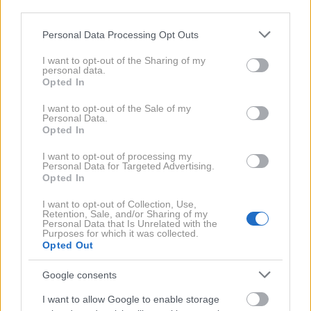
third parties.
igralec
prihaja iz newyorške soseske Hell's Kitchen
.
Please note that this website/app uses one or more Google
Personal Data Processing Opt Outs
Zaradi svojega porekla si je prislužil vzdevek Italian
services and may gather and store information including but
Stallion, ki ima
mnogo skupnega s slovito italijansko
not limited to your visit or usage behaviour. You may click to
I want to opt-out of the Sharing of my
personal data.
avtomobilsko znamko Ferrari
. Stallone je svojo
grant or deny consent to Google and its third-party tags to
Opted In
use your data for below specified purposes in below Google
garažo tako uravnovesil s
Ferrarijem 599 GTB
consent section.
I want to opt-out of the Sale of my
Fiorano
, v (presenetljivo) značilni rdeči barvi. Večina
Personal Data.
Opted In
avtomobilov v igralčevi garaži je namreč črnih.
I want to opt-out of processing my
Personal Data for Targeted Advertising.
Opted In
I want to opt-out of Collection, Use,
Retention, Sale, and/or Sharing of my
Personal Data that Is Unrelated with the
Purposes for which it was collected.
Opted Out
Google consents
I want to allow Google to enable storage