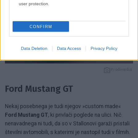
user protection.
CONFIRM
Data Deletion
Data Access
Privacy Policy
4 / 5
Profimedia
Ford Mustang GT
Nekaj posebnega je tudi njegov »custom made«
Ford Mustang GT
, ki privlači poglede na ulici. Nič
nenavadnega ni tudi, da so v Stallonovi garaži pristali
številni avtomobili, s katerimi je nastopil tudi v filmih.