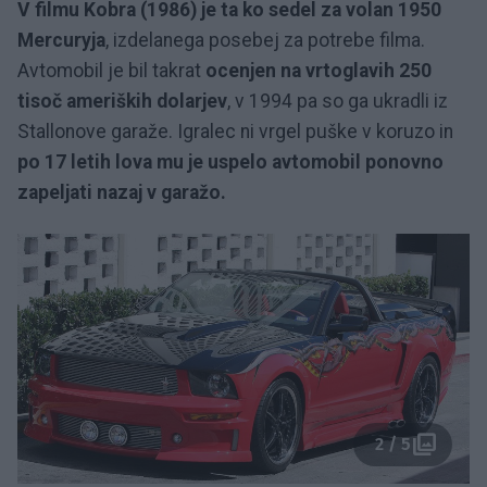
V filmu Kobra (1986) je ta ko sedel za volan 1950
Mercuryja
, izdelanega posebej za potrebe filma.
Avtomobil je bil takrat
ocenjen na vrtoglavih 250
tisoč ameriških dolarjev
, v 1994 pa so ga ukradli iz
Stallonove garaže. Igralec ni vrgel puške v koruzo in
po 17 letih lova mu je uspelo avtomobil ponovno
zapeljati nazaj v garažo.
2 / 5