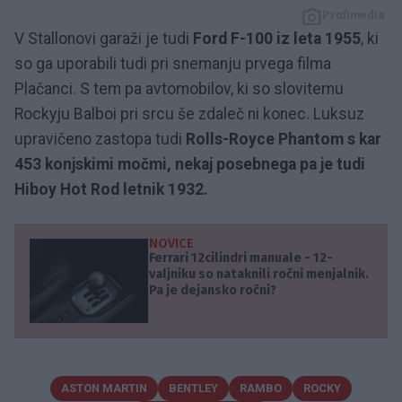
Profimedia
V Stallonovi garaži je tudi
Ford F-100 iz leta 1955
, ki
so ga uporabili tudi pri snemanju prvega filma
Plačanci. S tem pa avtomobilov, ki so slovitemu
Rockyju Balboi pri srcu še zdaleč ni konec. Luksuz
upravičeno zastopa tudi
Rolls-Royce Phantom s kar
453 konjskimi močmi, nekaj posebnega pa je tudi
Hiboy Hot Rod letnik 1932.
NOVICE
Ferrari 12cilindri manuale - 12-
valjniku so nataknili ročni menjalnik.
Pa je dejansko ročni?
ASTON MARTIN
BENTLEY
RAMBO
ROCKY