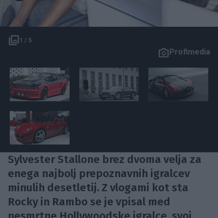
1 / 5
Profimedia
Sylvester Stallone brez dvoma velja za
enega najbolj prepoznavnih igralcev
minulih desetletij. Z vlogami kot sta
Rocky in Rambo se je vpisal med
nesmrtne Hollywoodske igralce, svoj