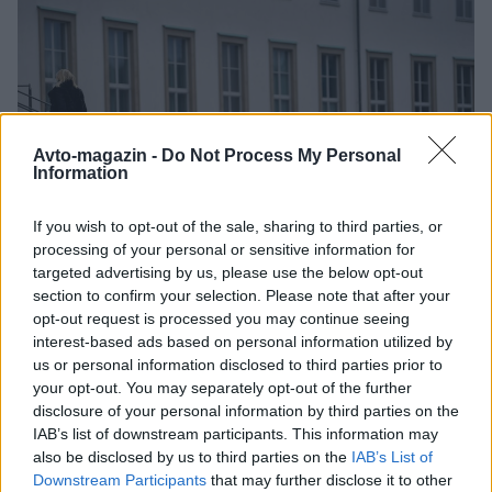
Avto-magazin -
Do Not Process My Personal
Information
If you wish to opt-out of the sale, sharing to third parties, or
3 / 5
processing of your personal or sensitive information for
targeted advertising by us, please use the below opt-out
section to confirm your selection. Please note that after your
Profimedia
opt-out request is processed you may continue seeing
interest-based ads based on personal information utilized by
Ferrari 599 GTB Fiorano
us or personal information disclosed to third parties prior to
your opt-out. You may separately opt-out of the further
disclosure of your personal information by third parties on the
Poleg prestižnih avtomobilskih znamk z Otoka, pa
IAB’s list of downstream participants. This information may
Stallone prisega tudi na svoje italijanske korenine.
also be disclosed by us to third parties on the
IAB’s List of
Downstream Participants
that may further disclose it to other
Njegov oče je bil namreč rojen v Italiji, medtem ko