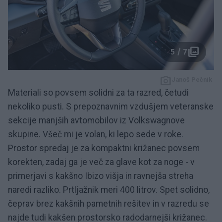
5 / 7
Janoš Pečnik
Materiali so povsem solidni za ta razred, četudi
nekoliko pusti. S prepoznavnim vzdušjem veteranske
sekcije manjših avtomobilov iz Volkswagnove
skupine. Všeč mi je volan, ki lepo sede v roke.
Prostor spredaj je za kompaktni križanec povsem
korekten, zadaj ga je več za glave kot za noge - v
primerjavi s kakšno Ibizo višja in ravnejša streha
naredi razliko. Prtljažnik meri 400 litrov. Spet solidno,
čeprav brez kakšnih pametnih rešitev in v razredu se
najde tudi kakšen prostorsko radodarnejši križanec.