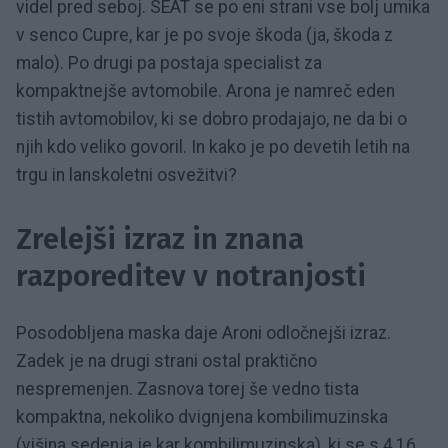
videl pred seboj. SEAT se po eni strani vse bolj umika
v senco Cupre, kar je po svoje škoda (ja, škoda z
malo). Po drugi pa postaja specialist za
kompaktnejše avtomobile. Arona je namreč eden
tistih avtomobilov, ki se dobro prodajajo, ne da bi o
njih kdo veliko govoril. In kako je po devetih letih na
trgu in lanskoletni osvežitvi?
Zrelejši izraz in znana
razporeditev v notranjosti
Posodobljena maska daje Aroni odločnejši izraz.
Zadek je na drugi strani ostal praktično
nespremenjen. Zasnova torej še vedno tista
kompaktna, nekoliko dvignjena kombilimuzinska
(višina sedenja je kar kombilimuzinska), ki se s 4,16