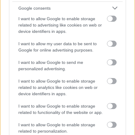
povprečje potem naraste čez sedem litrov.
Google consents
I want to allow Google to enable storage
Kaj mislim s kultiviranostjo? Robat start-stop zagon,
related to advertising like cookies on web or
neodločnost pri upočasnjevanju in ponovnem
device identifiers in apps.
speljevanju. Torej ni najbolj spreten v mestu, med
I want to allow my user data to be sent to
tekočo vožnjo pa potem deluje precej bolj elegantno.
Google for online advertising purposes.
I want to allow Google to send me
personalized advertising.
I want to allow Google to enable storage
related to analytics like cookies on web or
device identifiers in apps.
I want to allow Google to enable storage
related to functionality of the website or app.
I want to allow Google to enable storage
3 / 7
related to personalization.