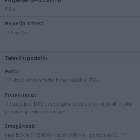
Pospešek (0-100 km/h):
9,9 s
Največja hitrost:
195 km/h
Tehnični podatki
Motor:
1,0-litrski trivaljni turbo bencinski (Eco TSI)
Prenos moči:
7-stopenjski DSG dvosklopčni samodejni menjalnik, motor
poganja sprednji kolesni par
Zmogljivost:
moč 85 kW (115 KM) - navor 200 Nm - poraba po WLTP