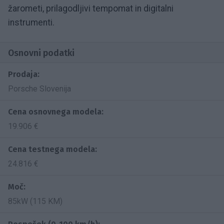
žarometi, prilagodljivi tempomat in digitalni
instrumenti.
Osnovni podatki
Prodaja:
Porsche Slovenija
Cena osnovnega modela:
19.906 €
Cena testnega modela:
24.816 €
Moč:
85kW (115 KM)