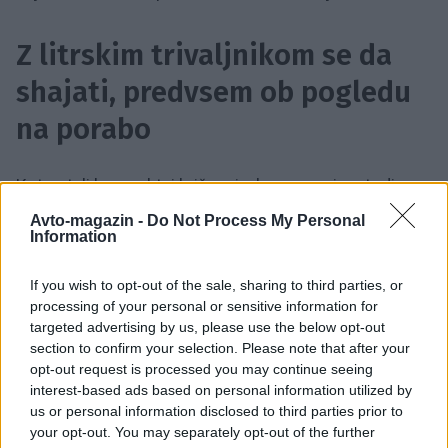
Z litrskim trivaljnikom se da
shajati, predvsem ob pogledu
na porabo
Kot ostali kompaktni križanci v koncernu ima tudi
Arona litrski bencinski trivaljnik, ki zmore 85 kilovatov
Avto-magazin -
Do Not Process My Personal
Information
(115 KM) in 200 njutonmetrov navora (z najvišjim
paketom opreme FR je v ponudbi še 1,5-litrski TSI).
If you wish to opt-out of the sale, sharing to third parties, or
Brez električne pomoči, blago hibridizirana Arona šele
processing of your personal or sensitive information for
prihaja.
targeted advertising by us, please use the below opt-out
section to confirm your selection. Please note that after your
opt-out request is processed you may continue seeing
interest-based ads based on personal information utilized by
us or personal information disclosed to third parties prior to
your opt-out. You may separately opt-out of the further