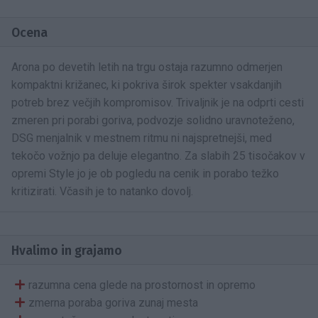
Ocena
Arona po devetih letih na trgu ostaja razumno odmerjen
kompaktni križanec, ki pokriva širok spekter vsakdanjih
potreb brez večjih kompromisov. Trivaljnik je na odprti cesti
zmeren pri porabi goriva, podvozje solidno uravnoteženo,
DSG menjalnik v mestnem ritmu ni najspretnejši, med
tekočo vožnjo pa deluje elegantno. Za slabih 25 tisočakov v
opremi Style jo je ob pogledu na cenik in porabo težko
kritizirati. Včasih je to natanko dovolj.
Hvalimo in grajamo
razumna cena glede na prostornost in opremo
zmerna poraba goriva zunaj mesta