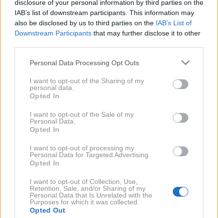
disclosure of your personal information by third parties on the
IAB’s list of downstream participants. This information may
also be disclosed by us to third parties on the
IAB’s List of
Downstream Participants
that may further disclose it to other
third parties.
Please note that this website/app uses one or more Google
Personal Data Processing Opt Outs
services and may gather and store information including but
2 / 7
not limited to your visit or usage behaviour. You may click to
I want to opt-out of the Sharing of my
personal data.
grant or deny consent to Google and its third-party tags to
Opted In
use your data for below specified purposes in below Google
Janoš Pečnik
consent section.
I want to opt-out of the Sale of my
V tem primeru s 7-stopenjskim DSG menjalnikom, s
Personal Data.
katerim sta ekonomičen, četudi ne vedno najbolj
Opted In
kultiviran paket za vsakdanjo uporabo. V kontekstu
I want to opt-out of processing my
Personal Data for Targeted Advertising.
zmernih pričakovanj voznika pri tem avtomobilu se mi
Opted In
zdi motor sicer dovolj zmogljiv. Na avtocesti mu
I want to opt-out of Collection, Use,
resda zmanjka sape in ob težki desni nogi postane
Retention, Sale, and/or Sharing of my
Personal Data that Is Unrelated with the
hrupen, ampak mislim, da boste ob porabi petih do
Purposes for which it was collected.
Opted Out
šestih litrov to tam brez težav sprejeli. Po mestu