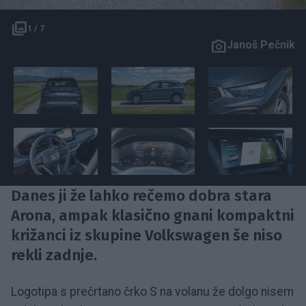
1 / 7
Janoš Pečnik
Danes ji že lahko rečemo dobra stara
Arona, ampak klasično gnani kompaktni
križanci iz skupine Volkswagen še niso
rekli zadnje.
Logotipa s prečrtano črko S na volanu že dolgo nisem