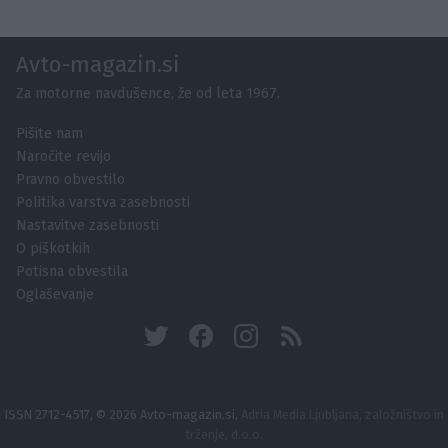
Avto-magazin.si
Za motorne navdušence, že od leta 1967.
Pišite nam
Naročite revijo
Pravno obvestilo
Politika varstva zasebnosti
Nastavitve zasebnosti
O piškotkih
Potisna obvestila
Oglaševanje
ISSN 2712-4517, © 2026 Avto-magazin.si,
Adria Media Ljubljana, založništvo in
trženje, d.o.o.