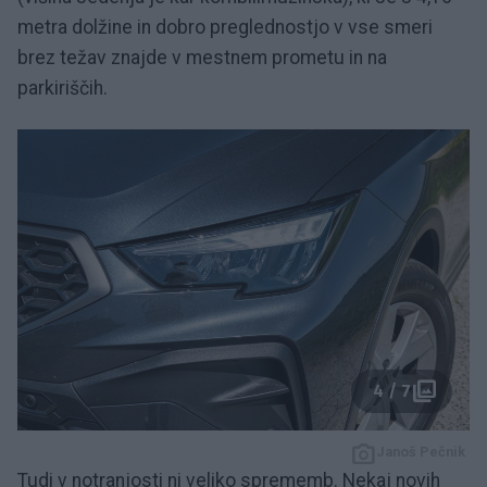
metra dolžine in dobro preglednostjo v vse smeri
brez težav znajde v mestnem prometu in na
parkiriščih.
4 / 7
Janoš Pečnik
Tudi v notranjosti ni veliko sprememb. Nekaj novih