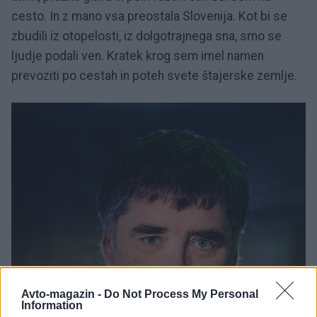
cesto. In z mano vsa preostala Slovenija. Kot bi se
zbudili iz otopelosti, iz dolgotrajnega sna, smo se
ljudje podali ven. Kratek krog sem imel namen
prevoziti po cestah in poteh svete štajerske zemlje.
Avto-magazin -
Do Not Process My Personal
Information