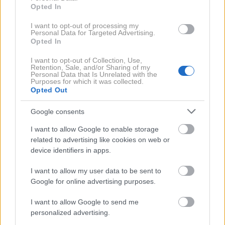
tekmovanja, mladi zaljubljenci so se namenili na
Opted In
sladoled, rekreativci so skrbeli za telo, dopustniki za
I want to opt-out of processing my
Personal Data for Targeted Advertising.
duha.
Opted In
In bili so v vseh mogočih vozilih, ki jim je dovoljeno na
I want to opt-out of Collection, Use,
Retention, Sale, and/or Sharing of my
cesto, nekateri celo v takšnih, ki jim ni.
Personal Data that Is Unrelated with the
Purposes for which it was collected.
Opted Out
Avtomobili vseh vrst – postavljaški predstavniki
Google consents
slovenskega blagostanja, ljubitelji starodobnikov,
celo kolono ameriških avtomobilov sem opazil.
I want to allow Google to enable storage
related to advertising like cookies on web or
Postarani motoristi s svojimi konjički iz sredine
device identifiers in apps.
devetdesetih, kmetje s traktorji, kolesarji s
Primoževim dresom, mopedisti, skuteristi, dirkači in
I want to allow my user data to be sent to
Google for online advertising purposes.
šleve.
I want to allow Google to send me
Vse se je zbralo na cesti in – kar je najbolj neverjetno
personalized advertising.