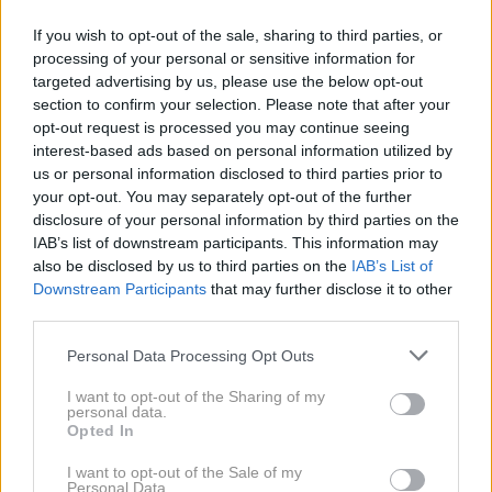
If you wish to opt-out of the sale, sharing to third parties, or
processing of your personal or sensitive information for
targeted advertising by us, please use the below opt-out
section to confirm your selection. Please note that after your
opt-out request is processed you may continue seeing
interest-based ads based on personal information utilized by
us or personal information disclosed to third parties prior to
your opt-out. You may separately opt-out of the further
disclosure of your personal information by third parties on the
IAB’s list of downstream participants. This information may
also be disclosed by us to third parties on the
IAB’s List of
Downstream Participants
that may further disclose it to other
Kakih dvesto kilometrov. Ceste so bile polne. Vsi in
third parties.
vse je bilo na njih. Udeleženci moto zbora so brenčali
Please note that this website/app uses one or more Google
kot čebele, ki najdejo posebno slastno pašo, v
Personal Data Processing Opt Outs
services and may gather and store information including but
Velenju so hrumeli dirkalniki,
penzionisti
so v
not limited to your visit or usage behaviour. You may click to
I want to opt-out of the Sharing of my
personal data.
prikolicah vozili vrtno zemljo, s katero bodo
grant or deny consent to Google and its third-party tags to
Opted In
use your data for below specified purposes in below Google
oplemenitili solato na vikendu. Množice so se valile
consent section.
I want to opt-out of the Sale of my
proti
piknik placem
, starši so otroke vozili na
Personal Data.