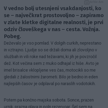
Arhiv Am
V vedno bolj utesnjeni vsakdanjosti, ko
se – največkrat prostovoljno – zapiramo
v zlate kletke digitalne realnosti, je prvi
odziv človeškega v nas – cesta. Vožnja.
Pobeg.
Deževalo je vso pomlad. V dolgih curkih, neprestano
in vztrajno. Ljudje so se držali doma ali zlovoljno v
službah in vili roke nad težavami, ki jih je povzročil
dež. Kot večina sem z muko odhajal iz hiše. Avto je
imel brisalce vklopljene ves čas, motocikli so me
gledali z žalostnimi žarometi. Bilo je bedno in eden
najlepših časov je odplaval po naraslih vodotokih.
Potem pa končno majska sobota. Sonce, prazen
urnik, prazna glava in poln rezervoar. Šel sem na