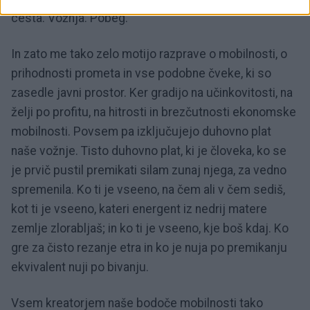
cesta. Vožnja. Pobeg.
In zato me tako zelo motijo razprave o mobilnosti, o
prihodnosti prometa in vse podobne čveke, ki so
zasedle javni prostor. Ker gradijo na učinkovitosti, na
želji po profitu, na hitrosti in brezčutnosti ekonomske
mobilnosti. Povsem pa izključujejo duhovno plat
naše vožnje. Tisto duhovno plat, ki je človeka, ko se
je prvič pustil premikati silam zunaj njega, za vedno
spremenila. Ko ti je vseeno, na čem ali v čem sediš,
kot ti je vseeno, kateri energent iz nedrij matere
zemlje zlorabljaš; in ko ti je vseeno, kje boš kdaj. Ko
gre za čisto rezanje etra in ko je nuja po premikanju
ekvivalent nuji po bivanju.
Vsem kreatorjem naše bodoče mobilnosti tako