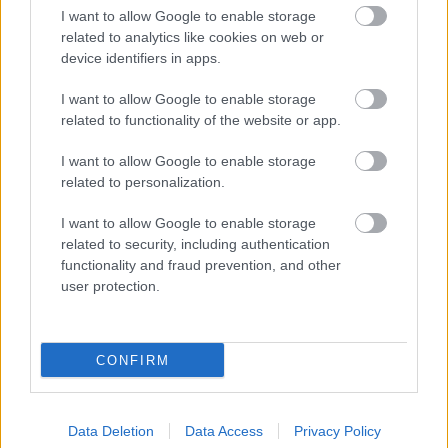
– nihče ni norel, hupal, preklinjal, prehiteval … Ena
I want to allow Google to enable storage
sama velika kolona strpnosti, ki je srečna že zgolj
related to analytics like cookies on web or
zaradi dejstva, da več ne dežuje in da jih je dežela,
device identifiers in apps.
umita in sveža, pripravljena sprejeti. Sam sem bil del
I want to allow Google to enable storage
te množice. Nizal ovinke, užival v bežanju pokrajine,
related to functionality of the website or app.
križišč obcestnih tabel, svežega sena na poljih. Lep
I want to allow Google to enable storage
dan je bil na cesti.
related to personalization.
Zvečer sem razmišljal, kaj nam je bilo vsem
I want to allow Google to enable storage
related to security, including authentication
voznikom tistega dne skupnega. Kolektivni odziv po
functionality and fraud prevention, and other
uničeni pomladi na prvi lepi dan vikenda je bil: »Ven, na
user protection.
cesto!« Cesta ni bila prometnica, infrastruktura ali
kakor koli drugače jo imenujejo veliki magi
mobilnosti. Bila je pojem, simbol, izhod v človekovo
CONFIRM
svobodo. V vedno bolj utesnjeni vsakdanjosti, ko se
– največkrat prostovoljno – zapiramo v zlate kletke
Data Deletion
Data Access
Privacy Policy
digitalne realnosti, je prvi odziv človeškega v nas –