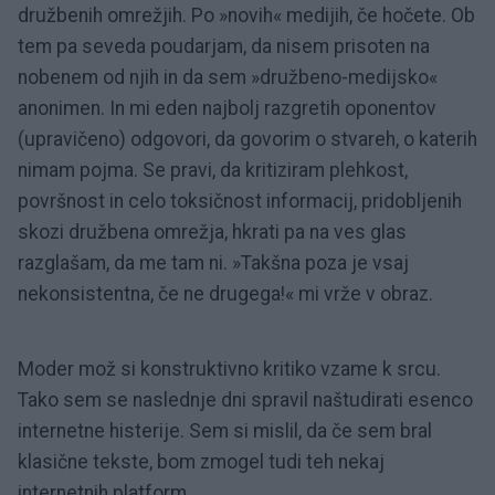
družbenih omrežjih. Po »novih« medijih, če hočete. Ob
tem pa seveda poudarjam, da nisem prisoten na
nobenem od njih in da sem »družbeno-medijsko«
anonimen. In mi eden najbolj razgretih oponentov
(upravičeno) odgovori, da govorim o stvareh, o katerih
nimam pojma. Se pravi, da kritiziram plehkost,
površnost in celo toksičnost informacij, pridobljenih
skozi družbena omrežja, hkrati pa na ves glas
razglašam, da me tam ni. »Takšna poza je vsaj
nekonsistentna, če ne drugega!« mi vrže v obraz.
Moder mož si konstruktivno kritiko vzame k srcu.
Tako sem se naslednje dni spravil naštudirati esenco
internetne histerije. Sem si mislil, da če sem bral
klasične tekste, bom zmogel tudi teh nekaj
internetnih platform.