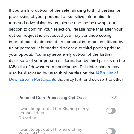
If you wish to opt-out of the sale, sharing to third parties, or
A ena od teh serij je pritegnila mojo pozornost. Mlad
processing of your personal or sensitive information for
fante se je v Združenih državah (kje pa drugje)
targeted advertising by us, please use the below opt-out
postavil na mesta, kjer se zbirajo bogati in
section to confirm your selection. Please note that after your
opt-out request is processed you may continue seeing
privilegirani, ter voznike prestižnih avtomobilov kar
interest-based ads based on personal information utilized by
skozi okno spraševal, kaj so po poklicu … Seveda v
us or personal information disclosed to third parties prior to
kontekstu, kako si lahko privoščijo tako ekskluziven,
your opt-out. You may separately opt-out of the further
disclosure of your personal information by third parties on the
poseben in posledično tudi dragocen avto. Fant je
IAB’s list of downstream participants. This information may
imel nekako naiven in prisrčen nastop in srca so mu
also be disclosed by us to third parties on the
IAB’s List of
odpirali vsi – od bančnikov do športnikov, kriminalcev,
Downstream Participants
that may further disclose it to other
third parties.
glasbenikov, bogatih dedinj, prostitutk in
nepremičninskih agentov. Skoraj ni imel slabe
Please note that this website/app uses one or more Google
Personal Data Processing Opt Outs
services and may gather and store information including but
izkušnje in njegova serija me je nenavadno pritegnila,
not limited to your visit or usage behaviour. You may click to
I want to opt-out of the Sharing of my
tako da sem svoje kategorično odklanjanje instantnih
personal data.
grant or deny consent to Google and its third-party tags to
Opted In
internetnih vsebin vsaj omilil.
use your data for below specified purposes in below Google
consent section.
I want to opt-out of the Sale of my
Personal Data.