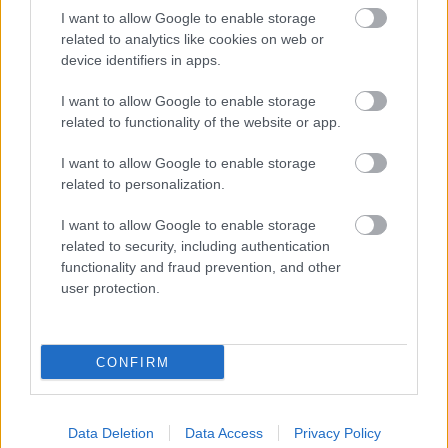
Mnogi tudi zaprli štacune.
I want to allow Google to enable storage
related to analytics like cookies on web or
In pri fantu, ki sprašuje bogataše, s čim si služijo
device identifiers in apps.
denar, se je zgodilo prav to. V enem izmed klipov (kot
I want to allow Google to enable storage
se uradno reče izsekom) ga vidimo, kako sprašuje
related to functionality of the website or app.
izjemno urejenega moža v izjemno prestižnem
I want to allow Google to enable storage
avtomobilu izjemno prestižne znamke, kaj je po
related to personalization.
poklicu; in mož mu pove, da je direktor te znamke, in
če bi se fante rad popeljal z njihovim avtom. V
I want to allow Google to enable storage
related to security, including authentication
naslednjem posnetku že brzi po cesti. Nato se takšni
functionality and fraud prevention, and other
klipi kar vrstijo. Fant ali vplivnež ali kar pač že je
user protection.
postal zaradi svoje kreativnosti tako slaven, da mu je
kot Jezusu iz Nazareta začela slediti množica, in
CONFIRM
marketing je v sekundi zavohal svojo priložnost. Vse
več se je pojavljal v avtosalonih, na sejmih in na
predstavitvah avtomobilov, vrhunec pa je dosegel, ko
Data Deletion
Data Access
Privacy Policy