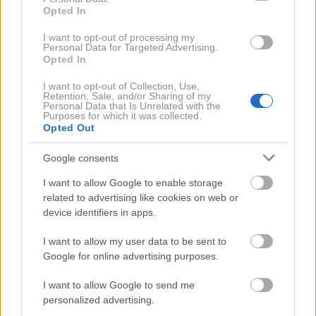
Ampak, seveda, ni trajalo dolgo. Preden pa
Opted In
nadaljujem, naj pojasnim, da je ena največjih težav
I want to opt-out of processing my
sodobnega, tudi avtomobilskega novinarstva sprega
Personal Data for Targeted Advertising.
Opted In
medija in marketinga. Za preživetje medija je žal
nujna, do pred nekaj časa pa je veljalo, da je
I want to opt-out of Collection, Use,
Retention, Sale, and/or Sharing of my
oglaševanje nujno tudi za preživetje proizvajalca.
Personal Data that Is Unrelated with the
Purposes for which it was collected.
Tako je šlo za burno razmerje soodvisnih partnerjev,
Opted Out
ki se mnogokrat znajdeta tudi na sivih področjih
Google consents
častnih kodeksov obeh cehov. Ampak je nekako šlo.
I want to allow Google to enable storage
related to advertising like cookies on web or
Novi mediji seveda nimajo nobenih zadržkov.
device identifiers in apps.
Informacija je sicer v eni minuti povsem zabrisana;
gre zgolj za površinski učinek, ki pa ima skozi oglede
I want to allow my user data to be sent to
Google for online advertising purposes.
in klike strahoten doseg. Marketinški strokovnjaki so
znoreli od navdušenja, klasični mediji, ki s tem
I want to allow Google to send me
seveda ne morejo tekmovati, pa so sklonili glavo.
personalized advertising.