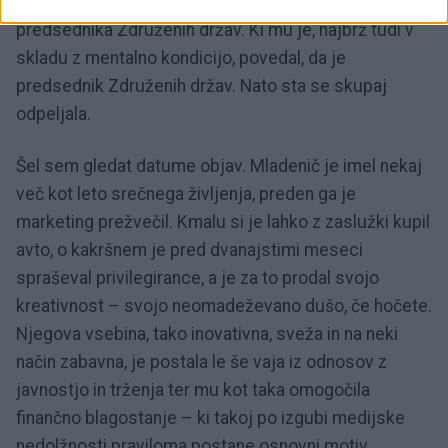
je, kaj počne, da ima tak (ameriški) avto, vprašal
predsednika Združenih držav. Ki mu je, najbrž tudi v
skladu z mentalno kondicijo, povedal, da je
predsednik Združenih držav. Nato sta se skupaj
odpeljala.
Šel sem gledat datume objav. Mladenič je imel nekaj
več kot leto srečnega življenja, preden ga je
marketing prežvečil. Kmalu si je lahko z zaslužki kupil
avto, o kakršnem je pred dvanajstimi meseci
spraševal privilegirance, a je za to prodal svojo
kreativnost – svojo neomadeževano dušo, če hočete.
Njegova vsebina, tako inovativna, sveža in na neki
način zabavna, je postala le še vaja iz odnosov z
javnostjo in trženja ter mu kot taka omogočila
finančno blagostanje – ki takoj po izgubi medijske
nedolžnosti praviloma postane osnovni motiv