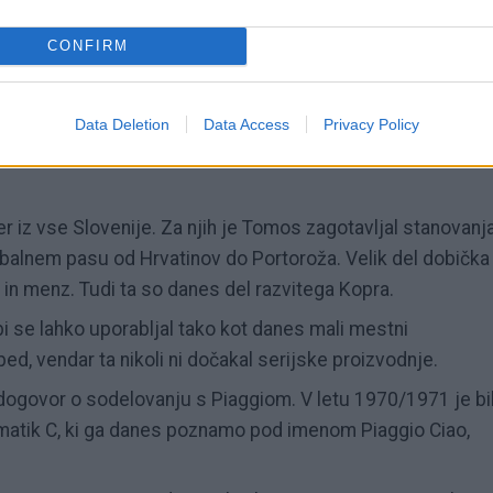
E90.
bil
Tomos-Norton 750
.
CONFIRM
omosa pri izvenkrmnih motorjih znašal 2,5%, pri motorjih d
Data Deletion
Data Access
Privacy Policy
al 4000 ljudi, za njihov prevoz je nabavil lastno floto
 iz vse Slovenije. Za njih je Tomos zagotavljal stanovanj
 obalnem pasu od Hrvatinov do Portoroža. Velik del dobička
in menz. Tudi ta so danes del razvitega Kopra.
i bi se lahko uporabljal tako kot danes mali mestni
ed, vendar ta nikoli ni dočakal serijske proizvodnje.
 dogovor o sodelovanju s Piaggiom. V letu 1970/1971 je bi
matik C, ki ga danes poznamo pod imenom Piaggio Ciao,