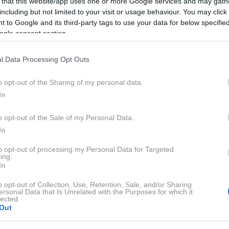
 that this website/app uses one or more Google services and may gath
including but not limited to your visit or usage behaviour. You may click 
proizvodnje ugodne licenčne pogoje ponudil zato, ker je
 to Google and its third-party tags to use your data for below specifi
ogle consent section.
dobavo naročenih komponent.
l Data Processing Opt Outs
e po licenci znamenitega in takrat uveljavljenega
o opt-out of the Sharing of my personal data.
In
, ki je takrat veljal za enega najnaprednejših med osebnimi
o opt-out of the Sale of my Personal Data.
In
ažilec udarcev za avtomobil, ki se je prilagajal različnim
e aktivnega vzmetenja).
to opt-out of processing my Personal Data for Targeted
ing.
In
ali po licenci švedske Husquarne.
o opt-out of Collection, Use, Retention, Sale, and/or Sharing
orji motoriziral celoten jadran in hkrati 80% svojih
ersonal Data that Is Unrelated with the Purposes for which it
lected.
nes veljajo za ene najzanesljivejših.
Out
dli pomembne izboljšave (krmilna ročica, hlajenje