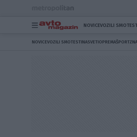
NOVICE
VOZILI SMO
TEST
NOVICE
VOZILI SMO
TESTI
NASVETI
OPREMA
ŠPORT
ZNA