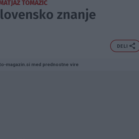
MATJAŽ TOMAŽIČ
slovensko znanje
DELI
to-magazin.si med prednostne vire