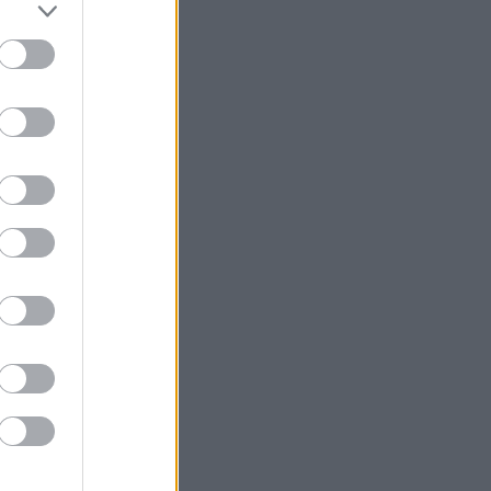
v
.
i