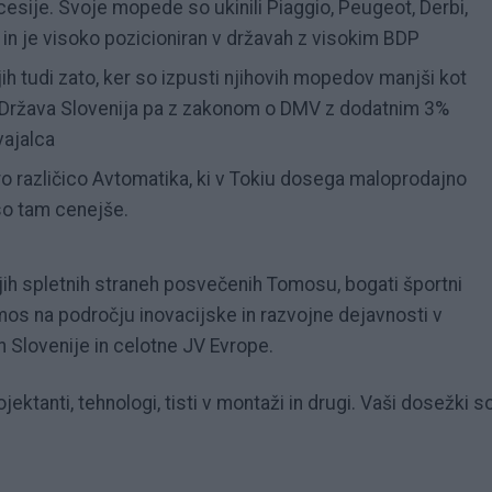
esije. Svoje mopede so ukinili Piaggio, Peugeot, Derbi,
 in je visoko pozicioniran v državah z visokim BDP
ih tudi zato, ker so izpusti njihovih mopedov manjši kot
a. Država Slovenija pa z zakonom o DMV z dodatnim 3%
vajalca
ro različico Avtomatika, ki v Tokiu dosega maloprodajno
so tam cenejše.
tujih spletnih straneh posvečenih Tomosu, bogati športni
os na področju inovacijske in razvojne dejavnosti v
h Slovenije in celotne JV Evrope.
jektanti, tehnologi, tisti v montaži in drugi. Vaši dosežki s