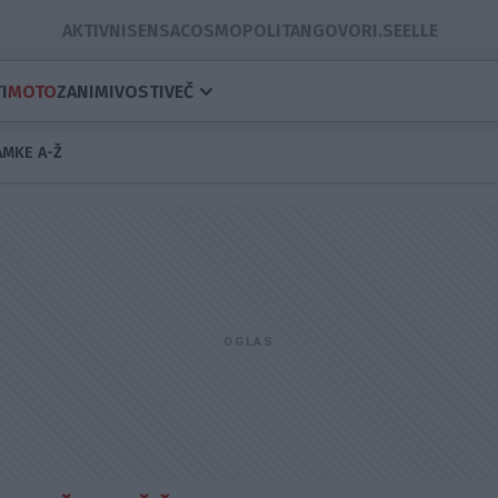
AKTIVNI
SENSA
COSMOPOLITAN
GOVORI.SE
ELLE
I
MOTO
ZANIMIVOSTI
VEČ
MKE A-Ž