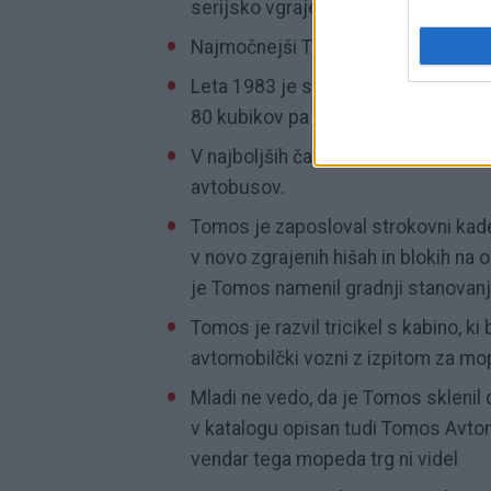
serijsko vgrajevan v model Tomos 
Najmočnejši Tomos vseh časov je 
Leta 1983 je svetovni tržni delež T
80 kubikov pa 2%.
V najboljših časih je Tomos zaposlov
avtobusov.
Tomos je zaposloval strokovni kader
v novo zgrajenih hišah in blokih na
je Tomos namenil gradnji stanovanj 
Tomos je razvil tricikel s kabino, k
avtomobilčki vozni z izpitom za mop
Mladi ne vedo, da je Tomos sklenil
v katalogu opisan tudi Tomos Avto
vendar tega mopeda trg ni videl