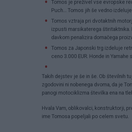
Tomos je preživel vse evropske rec
Puch... Tomos jih še vedno izdeluje
Tomos vztraja pri dvotaktnih motorj
izpusti marsikaterega štiritaktnik
davkom penalizira domačega proiz
Tomos za Japonski trg izdeluje ret
ceno 3.000 EUR. Honde in Yamahe 
Takih dejstev je še in še. Ob številnih 
zgodovini ni nobenega dvoma, da je Tom
panogi motociklizma številka ena na tle
Hvala Vam, oblikovalci, konstruktorji, pro
ime Tomosa popeljali po celem svetu.