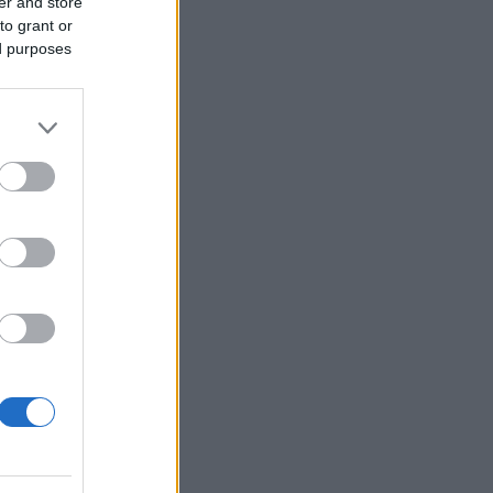
er and store
to grant or
ed purposes