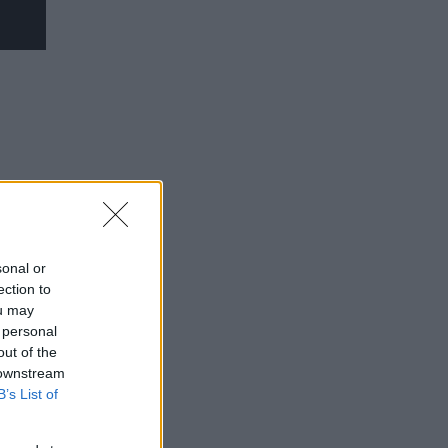
sonal or
ection to
ou may
 personal
out of the
 downstream
B’s List of