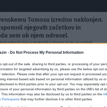
ovenskemu Tomosu izredno naklonjen.
e spomnil njegovih začetkov in
 da sem ob njem odrasel.
ekel neko knjigo o motorjih iz Kopra in mi jo podaril.
j, tudi slike, prikaz situacije na trgu v nekdanji
zin -
Do Not Process My Personal Information
.t.
to opt-out of the sale, sharing to third parties, or processing of your per
azvoju Tomosa so kralji. Včasih so bili genijalni, pravi
formation for targeted advertising by us, please use the below opt-out s
r selection. Please note that after your opt-out request is processed y
eing interest-based ads based on personal information utilized by us or
disclosed to third parties prior to your opt-out. You may separately opt-
al vam naštejem nekaj dejstev o Tomosu:
losure of your personal information by third parties on the IAB’s list of
. This information may also be disclosed by us to third parties on the
IA
Participants
that may further disclose it to other third parties.
 Jugoslovansko konkurenco, Sarajevski Pretis in