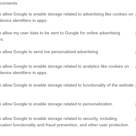
) za katere so prejeli mednarodne nagrade, a ker patento
consents
si največji svetovni proizvajalci.
o allow Google to enable storage related to advertising like cookies on
evice identifiers in apps.
 razvojem avtomatskega variomatskega menjalnika (takega
o allow my user data to be sent to Google for online advertising
s.
oj avtomatski menjalnik z dvema sredobežnima sklopkama
odela 15 SLC iz leta 1970 je naravnost grozljiv. 50 kubičn
to allow Google to send me personalized advertising.
i 120 konjev na liter prostornine.
o allow Google to enable storage related to analytics like cookies on
ični moči dirkalnega modela DM GP iz leta 1980. Razvil je
evice identifiers in apps.
 liter prostornine.
o allow Google to enable storage related to functionality of the website
04 kilometre na uro.
 je za Tomosom, ki ga je vozil Parlotti, zaostajal legendarni
o allow Google to enable storage related to personalization.
o allow Google to enable storage related to security, including
o z minimalno modifikacijo omogočal združitev z drugim
cation functionality and fraud prevention, and other user protection.
naprimer VW naredil z motorjem W12). Ta motor je bil