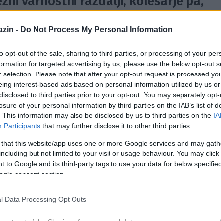
ezni varnostni razdalji, kolesarje pa,
Skupaj s policijo bo prihodnji teden
zin -
Do Not Process My Personal Information
reventivno akcijo Mikromobilnost, ki bo
rjev.
to opt-out of the sale, sharing to third parties, or processing of your per
formation for targeted advertising by us, please use the below opt-out s
7. maja, bo v ospredju prometna varnost kolesarjev
, tako
r selection. Please note that after your opt-out request is processed y
 številčnejših voznikov e-koles, opozarjajo pri AVP.
eing interest-based ads based on personal information utilized by us or
disclosed to third parties prior to your opt-out. You may separately opt-
u desno
še posebej previdni zaradi kolesarjev
, ki vozijo ob
losure of your personal information by third parties on the IAB’s list of
. This information may also be disclosed by us to third parties on the
IA
. Obenem svetujejo, da vrata avtomobila odpirajo z desno
Participants
that may further disclose it to other third parties.
ez levo ramo in pravočasno opazijo morebitnega kolesarja.
 that this website/app uses one or more Google services and may gath
including but not limited to your visit or usage behaviour. You may click 
il. Med vožnjo naj
ne uporabljajo mobilnih telefonov ali
 to Google and its third-party tags to use your data for below specifi
asno nakažejo z roko. Pomembno je tudi, da so v prometu
ogle consent section.
 tehnično brezhibnost kolesa.
l Data Processing Opt Outs
da eden ključnih varnostnih elementov
, saj lahko tveganj