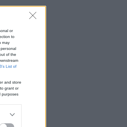
sonal or
ection to
ou may
 personal
out of the
 downstream
B’s List of
er and store
to grant or
ed purposes
e