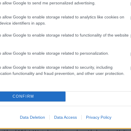
to allow Google to send me personalized advertising.
o allow Google to enable storage related to analytics like cookies on
evice identifiers in apps.
o allow Google to enable storage related to functionality of the website
policij
eventivne delavnice za starejše kolesarje
, prva pa bo 12.
o allow Google to enable storage related to personalization.
o allow Google to enable storage related to security, including
cation functionality and fraud prevention, and other user protection.
rjev lani poslabšala
. Zabeleženih je bilo 1364 prometnih
 so jih kar 58 odstotkov povzročili sami. V nesrečah je
kot leto prej. Hudo poškodovanih je bilo 238, lažje pa 971.
CONFIRM
ili
neprilagojena hitrost, napačna smer vožnje in
Data Deletion
Data Access
Privacy Policy
tarostni skupini od 45 do 54 let, medtem ko so bile