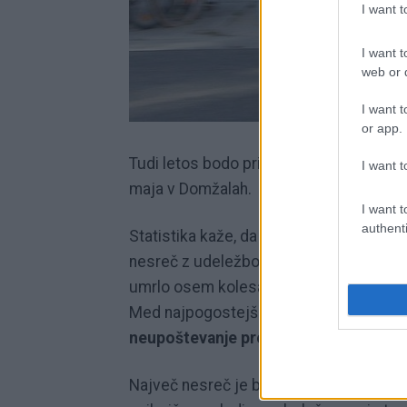
I want 
I want t
web or d
I want t
or app.
Tudi letos bodo pripravili
brezplačne pr
I want t
maja v Domžalah.
I want t
authenti
Statistika kaže, da se je
varnost kolesa
nesreč z udeležbo kolesarjev, pri čemer
umrlo osem kolesarjev, kar je štiri več 
Med najpogostejšimi vzroki nesreč so b
neupoštevanje prednosti
.
Največ nesreč je bilo med kolesarji v s