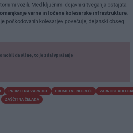
tornimi vozili. Med ključnimi dejavniki tveganja ostajata
pomanjkanje varne in ločene kolesarske infrastrukture
.
 huje poškodovanih kolesarjev povečuje, dejanski obseg
omobil da ali ne, to je zdaj vprašanje
I
PROMETNA VARNOST
PROMETNE NESREČE
VARNOST KOLESA
ZAŠČITNA ČELADA