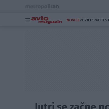
NOVICE
VOZILI SMO
TEST
Jutri se začne n