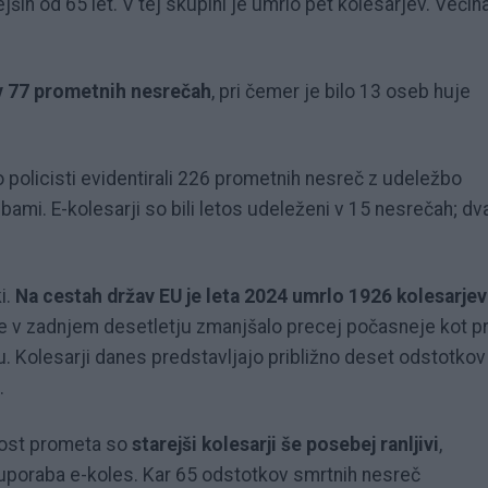
ših od 65 let. V tej skupini je umrlo pet kolesarjev. Večin
i v 77 prometnih nesrečah
, pri čemer je bilo 13 oseb huje
o policisti evidentirali 226 prometnih nesreč z udeležbo
bami. E-kolesarji so bili letos udeleženi v 15 nesrečah; dv
i.
Na cestah držav EU je leta 2024 umrlo 1926 kolesarjev
je v zadnjem desetletju zmanjšalo precej počasneje kot pr
 Kolesarji danes predstavljajo približno deset odstotkov
.
nost prometa so
starejši kolesarji še posebej ranljivi
,
uporaba e-koles. Kar 65 odstotkov smrtnih nesreč