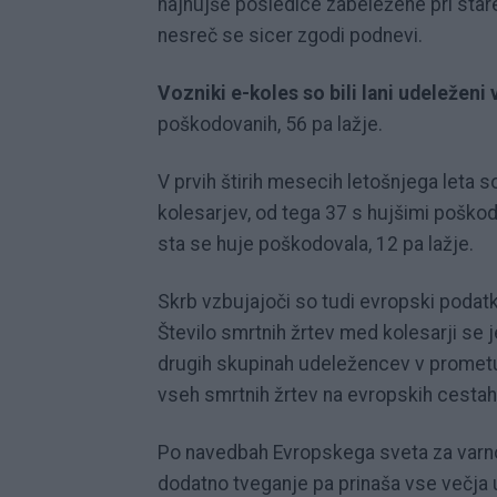
najhujše posledice zabeležene pri starej
nesreč se sicer zgodi podnevi.
Vozniki e-koles so bili lani udeležen
poškodovanih, 56 pa lažje.
V prvih štirih mesecih letošnjega leta s
kolesarjev, od tega 37 s hujšimi poškod
sta se huje poškodovala, 12 pa lažje.
Skrb vzbujajoči so tudi evropski podatk
Število smrtnih žrtev med kolesarji se 
drugih skupinah udeležencev v prometu.
vseh smrtnih žrtev na evropskih cestah
Po navedbah Evropskega sveta za var
dodatno tveganje pa prinaša vse večja 