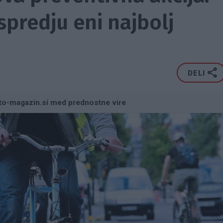
spredju eni najbolj
DELI
to-magazin.si med prednostne vire