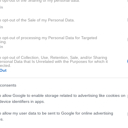
o opt-out of the Sharing of my personal data.
40 do 70 odstotkov. Čeprav je obvezna za mlajše od 18
In
em kolesarjem.
o opt-out of the Sale of my Personal Data.
In
to opt-out of processing my Personal Data for Targeted
ing.
In
o opt-out of Collection, Use, Retention, Sale, and/or Sharing
ersonal Data that Is Unrelated with the Purposes for which it
lected.
Out
consents
o allow Google to enable storage related to advertising like cookies on
evice identifiers in apps.
o allow my user data to be sent to Google for online advertising
s.