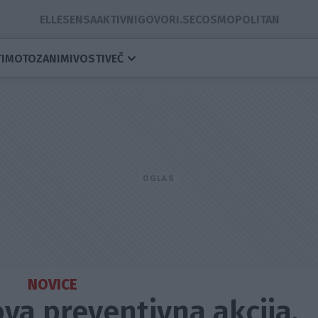
ELLE
SENSA
AKTIVNI
GOVORI.SE
COSMOPOLITAN
I
MOTO
ZANIMIVOSTI
VEČ
NOVICE
ova preventivna akcija.