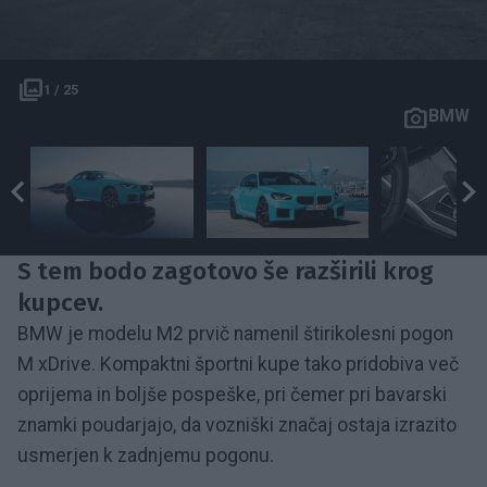
1 / 25
BMW
S tem bodo zagotovo še razširili krog
kupcev.
BMW je modelu M2 prvič namenil štirikolesni pogon
M xDrive. Kompaktni športni kupe tako pridobiva več
oprijema in boljše pospeške, pri čemer pri bavarski
znamki poudarjajo, da vozniški značaj ostaja izrazito
usmerjen k zadnjemu pogonu.