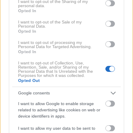
250 km/h
, z doplačilnim paketom M Driver's Package
not limited to your visit or usage behaviour. You may click to
I want to opt-out of the Sharing of my
personal data.
grant or deny consent to Google and its third-party tags to
pa se dvigne na
285 km/h
.
Opted In
use your data for below specified purposes in below Google
consent section.
I want to opt-out of the Sale of my
Personal Data.
Opted In
I want to opt-out of processing my
Personal Data for Targeted Advertising.
Opted In
I want to opt-out of Collection, Use,
Retention, Sale, and/or Sharing of my
Personal Data that Is Unrelated with the
Purposes for which it was collected.
Opted Out
14 / 25
Google consents
I want to allow Google to enable storage
BMW
related to advertising like cookies on web or
device identifiers in apps.
Pri BMW-ju so ob predstavitvi izpostavili tudi novo
tehnologijo zgorevanja, imenovano BMW M Ignite.
I want to allow my user data to be sent to