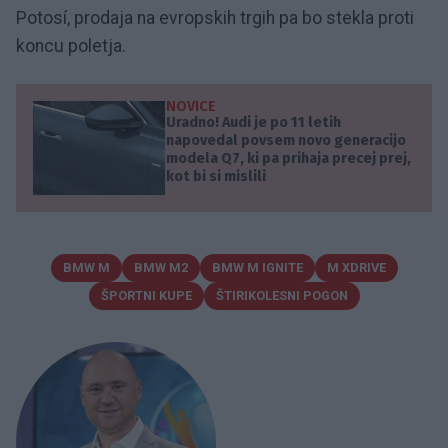
Potosí, prodaja na evropskih trgih pa bo stekla proti
koncu poletja.
NOVICE
Uradno! Audi je po 11 letih
napovedal povsem novo generacijo
modela Q7, ki pa prihaja precej prej,
kot bi si mislili
BMW M
BMW M2
BMW M IGNITE
M XDRIVE
ŠPORTNI KUPE
ŠTIRIKOLESNI POGON