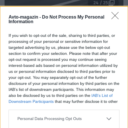
24 / 25
Avto-magazin -
Do Not Process My Personal
BMW
Information
Za pogon skrbi trilitrski vrstni šestvaljnik z dvojnim
turbinskim polnilnikom, ki razvije
353 kilovatov (480
If you wish to opt-out of the sale, sharing to third parties, or
processing of your personal or sensitive information for
KM)
. Sistem M xDrive moč razporeja med obe osi
targeted advertising by us, please use the below opt-out
glede na razmere na cesti, vendar je v običajni vožnji
section to confirm your selection. Please note that after your
poudarek še vedno na zadnjih kolesih. Prednja os se
opt-out request is processed you may continue seeing
interest-based ads based on personal information utilized by
vključi šele, ko elektronika zazna potrebo po
us or personal information disclosed to third parties prior to
dodatnem oprijemu.
your opt-out. You may separately opt-out of the further
disclosure of your personal information by third parties on the
Prav boljši prenos moči na podlago je omogočil
IAB’s list of downstream participants. This information may
also be disclosed by us to third parties on the
IAB’s List of
občutno izboljšanje zmogljivosti. Novi BMW M2 z
Downstream Participants
that may further disclose it to other
oznako M xDrive do
100 km/h pospeši v 3,7 sekunde
,
third parties.
kar je tri desetinke sekunde hitreje od različice z
Please note that this website/app uses one or more Google
Personal Data Processing Opt Outs
zadnjim pogonom. Najvišja hitrost ostaja omejena na
services and may gather and store information including but