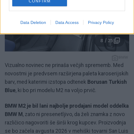
CONFIRM
Data Deletion
Data Access
Privacy Policy
8 / 25
BMW
Vizualno novinec ne prinaša večjih sprememb. Med
novostmi je predvsem razširjena paleta karoserijskih
barv, med katerimi izstopa odtenek
Borusan Turkish
Blue
, ki bo pri modelu M2 na voljo prvič.
BMW M2 je bil lani najbolje prodajani model oddelka
BMW M
, zato ni presenetljivo, da želi znamka z novo
različico nagovoriti še širši krog kupcev. Proizvodnja
se bo začela avgusta 2026 v mehiški tovarni San Luis