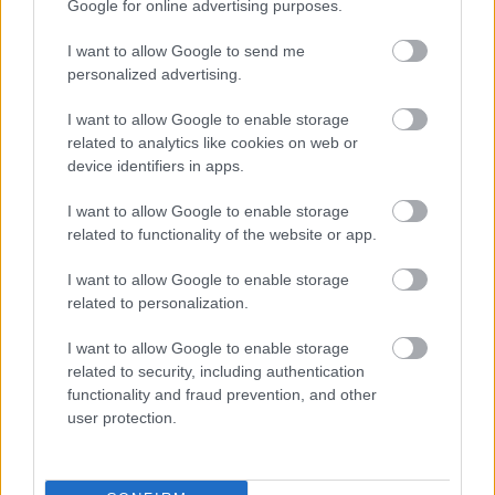
Gre za rešitev s predkomornim vžigom, ki izvira iz
Google for online advertising purposes.
dirkalnega sveta in naj bi predvsem pri večjih
I want to allow Google to send me
obremenitvah zmanjšala porabo goriva. Tehnologija
personalized advertising.
bo v prihodnje postopoma postala del vseh vrstnih
I want to allow Google to enable storage
šestvaljnih motorjev oddelka BMW M.
related to analytics like cookies on web or
device identifiers in apps.
Kljub uvedbi štirikolesnega pogona pri znamki niso
I want to allow Google to enable storage
pozabili na voznike, ki prisegajo na bolj neposreden
related to functionality of the website or app.
stik z avtomobilom. V nastavitvah vozila je mogoče
izbrati tudi način delovanja, pri katerem se ves navor
I want to allow Google to enable storage
related to personalization.
prenaša zgolj na zadnji kolesi, stabilizacijski sistem
pa je izključen.
I want to allow Google to enable storage
related to security, including authentication
functionality and fraud prevention, and other
user protection.