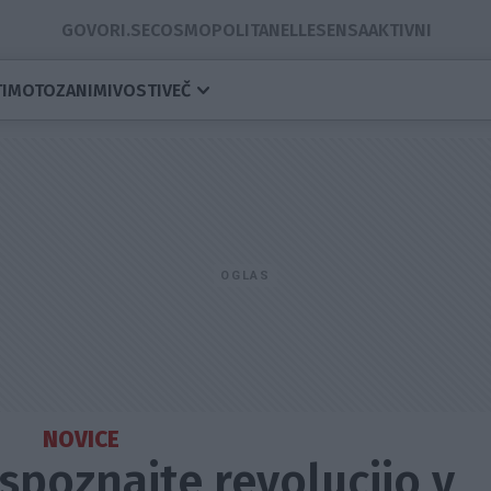
GOVORI.SE
COSMOPOLITAN
ELLE
SENSA
AKTIVNI
I
MOTO
ZANIMIVOSTI
VEČ
NOVICE
spoznajte revolucijo v