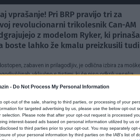
zdaj vprašanje! Pri BRP pravijo tri za
 svoj revolucionarni trikolesnik Can-AM
grajujejo z modelom Ryker, ki prinaša
a boste lahko že kmalu preizkusili tudi
ostopen, zabaven in prilagodljiv, je odlična izbira za mošk
godivščinah, vključno s tistimi, ki še niso odkrili veselja
ov model v liniji vozil Can-Am On-Road (torej za vožnjo p
zin -
Do Not Process My Personal Information
m Ryker in Can-Am Spyder. Zasnovan je, da prinese čim
na poti z razbijanjem predsodkov, dostopnostjo, z lahkotno
to opt-out of the sale, sharing to third parties, or processing of your per
formation for targeted advertising by us, please use the below opt-out s
r selection. Please note that after your opt-out request is processed y
eing interest-based ads based on personal information utilized by us or
na tisoče ljudi po vsem svetu pripravljeno razmisliti o
disclosed to third parties prior to your opt-out. You may separately opt-
 cenovno dostopni,« je povedal
Josée Perreault
, višji
losure of your personal information by third parties on the IAB’s list of