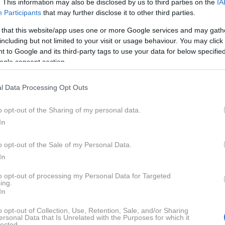
. This information may also be disclosed by us to third parties on the
IA
 »Can-Am Ryker se spoprijema s to oviro brez
Participants
that may further disclose it to other third parties.
olg seznam inovativnih funkcij in tehnologij ... poleg
 that this website/app uses one or more Google services and may gath
 za vožnjo!«
including but not limited to your visit or usage behaviour. You may click 
 to Google and its third-party tags to use your data for below specifi
ogle consent section.
l Data Processing Opt Outs
o opt-out of the Sharing of my personal data.
In
o opt-out of the Sale of my Personal Data.
In
to opt-out of processing my Personal Data for Targeted
ing.
In
o opt-out of Collection, Use, Retention, Sale, and/or Sharing
ersonal Data that Is Unrelated with the Purposes for which it
ima motorjema proizvajalca Rotax: dvovaljnim
600 ACE
ali
lected.