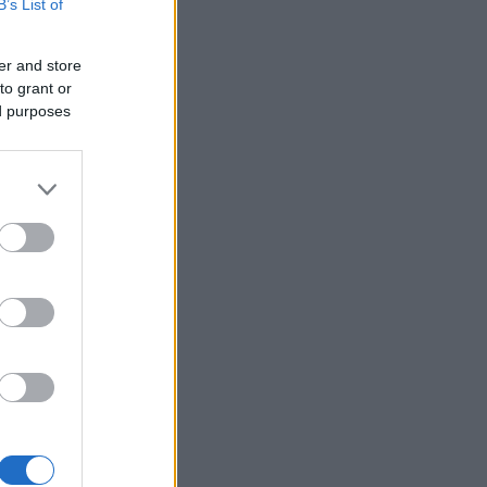
B’s List of
er and store
to grant or
ed purposes