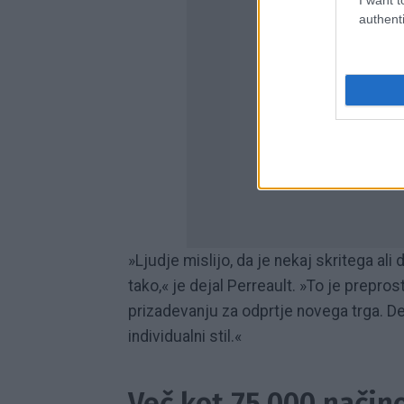
authenti
»Ljudje mislijo, da je nekaj skritega ali
tako,« je dejal Perreault. »To je prepro
prizadevanju za odprtje novega trga. Del
individualni stil.«
Več kot 75.000 način