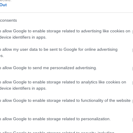
Out
onsko gred, ki ne zahteva nastavitve, poravnave ali
ku. Njegova posebnost je tudi v nastavljivosti položaja
consents
ge mogoče nastaviti tako, da se prilegajo različnim
o allow Google to enable storage related to advertising like cookies on
orodij ali delov.
evice identifiers in apps.
o allow my user data to be sent to Google for online advertising
s.
tremi kolesi, ki je bilo kdaj koli ustvarjeno. Ima samodejni
to allow Google to send me personalized advertising.
enjati prestav, ampak za pospeševanje samo navijete plin.
ura z dvema kolesoma spredaj in enim zadaj poskrbi za
o allow Google to enable storage related to analytics like cookies on
evice identifiers in apps.
 za nadzor stabilnosti vozila poskrbi za dobro zaviranje.
lično odzivnostjo in nizkim težiščem, ki povezuje voznika 
o allow Google to enable storage related to functionality of the website
o allow Google to enable storage related to personalization.
o allow Google to enable storage related to security, including