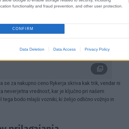
cation functionality and fraud prevention, and other user protection.
CONFIRM
Data Deletion
Data Access
Privacy Policy
 da se za nakupno ceno Rykerja skriva kak trik, vendar ni
sta neverjetna vrednost, kar je ključno pri našem
 tega bodo mlajši vozniki, ki želijo odlično vožnjo in
ov prilagajanja