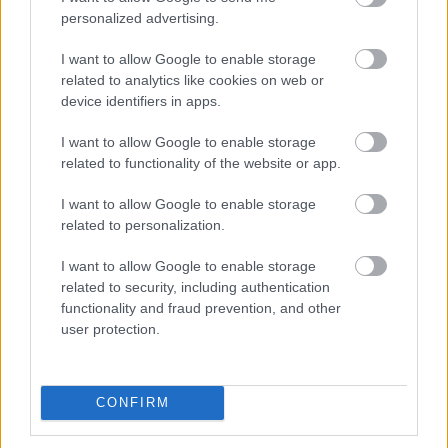
zasilni, torej se majhno steklo dvigne z zgornjega
personalized advertising.
dela armaturne plošče), bolj radodaren pa je tudi
I want to allow Google to enable storage
prikazovalnik podatkov potovalnega računalnika.
related to analytics like cookies on web or
device identifiers in apps.
Še najbolj pomembne novosti pa ponujajo nekateri
I want to allow Google to enable storage
varnostni sistemi. Omenimo naj sistem samodejnega
related to functionality of the website or app.
zaviranja v mestu, kjer je laser zamenjala kamera,
I want to allow Google to enable storage
posledično se je delovanje sistema z največ 30
related to personalization.
dvignilo na hitrost 80 kilometrov na uro. Hkrati sistem
ne prepoznava zgolj avtomobilov, ampak zavira tudi
I want to allow Google to enable storage
related to security, including authentication
pred pešci. Prav tako je izboljšana pomoč zaviranja
functionality and fraud prevention, and other
pri vožnji zunaj mesta, kjer se je zgornja meja
user protection.
delovanja dvignila s 145 na 160 kilometrov na uro.
Prenovljena Mazda6 bo slovenskim kupcem na voljo
CONFIRM
oktobra, cene pa naj bi ostale na ravni sedanjih.