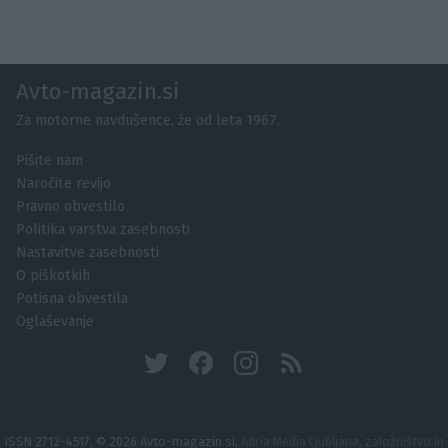
Avto-magazin.si
Za motorne navdušence, že od leta 1967.
Pišite nam
Naročite revijo
Pravno obvestilo
Politika varstva zasebnosti
Nastavitve zasebnosti
O piškotkih
Potisna obvestila
Oglaševanje
ISSN 2712-4517, © 2026 Avto-magazin.si,
Adria Media Ljubljana, založništvo in