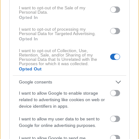
praktično pa voznik delovanja sistema ne občuti.
consent section.
I want to opt-out of the Sale of my
Morda bi se ga dalo prepoznati le pri vožnji in hitrih
Personal Data.
Opted In
manevrih na snežni podlagi, saj naj bi imel voznik
zaradi sistema tudi manj 'dela' z volanskim obročem.
I want to opt-out of processing my
Personal Data for Targeted Advertising.
Druga, očem skrita prenova je doletela dizelski motor.
Opted In
Ob nekaterih tehničnih spremembah izpostavljajo
I want to opt-out of Collection, Use,
Japonci predvsem nekakšen kovinski zatič, vstavljen
Retention, Sale, and/or Sharing of my
Personal Data that Is Unrelated with the
v bat, ki naj bi zmanjšal tresljaje in glasnost delovanja
Purposes for which it was collected.
Opted Out
motorja. A pridobitev je minimalna, zaradi katere
Mazdinega dizelskega motorja še vedno ne moremo
Google consents
uvrščati med tišje v avtomobilskem svetu.
I want to allow Google to enable storage
related to advertising like cookies on web or
device identifiers in apps.
Večja oziroma očem vidna prenova je doletela
notranjost. Malce je spremenjen volanski obroč,
I want to allow my user data to be sent to
Google for online advertising purposes.
drugačna je grafika merilnikov, več funkcij je
sposoben prikazati projicirani zaslon (ki je še vedno
I want to allow Google to send me