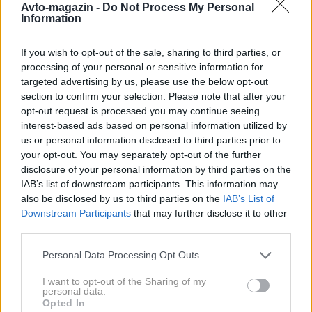
Avto-magazin -
Do Not Process My Personal
Information
If you wish to opt-out of the sale, sharing to third parties, or
processing of your personal or sensitive information for
Rahla oblikovna prenova je Mazdo6
targeted advertising by us, please use the below opt-out
section to confirm your selection. Please note that after your
doletela že lani, zato so tokrat dodali le
opt-out request is processed you may continue seeing
nekaj tehničnih izboljšav.
interest-based ads based on personal information utilized by
Kot glavno novost Mazdini inženirji izpostavljajo
us or personal information disclosed to third parties prior to
your opt-out. You may separately opt-out of the further
sistem G-Vectoring Control, ki po njihovih besedah
disclosure of your personal information by third parties on the
odločno pripomore k varnejši oziroma manj zahtevni
IAB’s list of downstream participants. This information may
vožnji. Sistem zazna obračanje volanskega obroča pri
also be disclosed by us to third parties on the
IAB’s List of
Downstream Participants
that may further disclose it to other
vožnji v ovinek in samodejno odvzame navor,
third parties.
usmerjen k prednjima kolesoma. Posledično se k
Please note that this website/app uses one or more Google
Personal Data Processing Opt Outs
zunanjemu kolesu prenese več teže, ki kolo bolj
services and may gather and store information including but
pritisne k tlom, rezultat pa je seveda boljši oprijem.
not limited to your visit or usage behaviour. You may click to
I want to opt-out of the Sharing of my
personal data.
Tako nekako naj bi sistem deloval teoretično,
grant or deny consent to Google and its third-party tags to
Opted In
use your data for below specified purposes in below Google