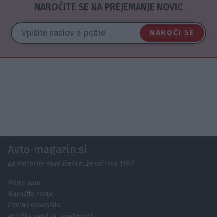
NAROČITE SE NA PREJEMANJE NOVIC
NAROČI SE
Avto-magazin.si
Za motorne navdušence, že od leta 1967.
Pišite nam
Naročite revijo
Pravno obvestilo
Politika varstva zasebnosti