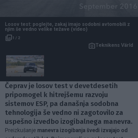
Losov test: poglejte, zakaj imajo sodobni avtomobili z
njim še vedno velike težave (video)
1 / 2
Teknikens Värld
Čeprav je losov test v devetdesetih
pripomogel k hitrejšemu razvoju
sistemov ESP, pa današnja sodobna
tehnologija še vedno ni zagotovilo za
uspešno izvedbo izogibalnega manevra.
Preizkušanje
manevra izogibanja švedi izvajajo od