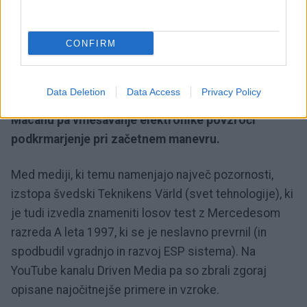
Grand Cherokee.
Pri Hiluxu je bil učinek nagibanja
izrazit tudi zaradi preveč oprijema na sprednji, hkrati
pa premalo na zadnji. Zanimivo je, da vhunska
CONFIRM
vodljivost in stabilnost pri izogibalnem manevru nista
vedno z roko v roki.
To sta dokazala BMW M3
Data Deletion
Data Access
Privacy Policy
Competition in M4 Competition. Pri Porschejevem
Macanu pa vmešavanje elektronike povzroči
podkrmarjenje pri začetnem manevru.
Med mediji, ki temu namenjajo največ pozornosti,
izstopa švedski Teknikens Värld (svet tehnologije), ki
je tudi izvedla znameniti losov test z Mercedesom
razreda A leta 1997, ki se je neslavno prevrnil (in
spodbudil vgradnjo in razvoj ESP sistema). Na
YouTube kanalu Driven Media pa so zbrali zgoraj
opisane najočitnejše primere in vzroke.