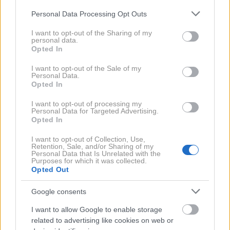
točk v zgodovini preizkusov pa je zanimivo Citroen
Please note that this website/app uses one or more Google
Personal Data Processing Opt Outs
Xantia - test je uspešno opravila pri hitrosti 85
services and may gather and store information including but
not limited to your visit or usage behaviour. You may click to
I want to opt-out of the Sharing of my
km/h.
K temu je pripomoglo hidravlično vzmetenje, ki
personal data.
grant or deny consent to Google and its third-party tags to
Opted In
pa je v dinamični vožnji povzročalo svoje težave in
use your data for below specified purposes in below Google
Citroen ga od takrat naprej ni več uporabljal.
consent section.
I want to opt-out of the Sale of my
Personal Data.
Opted In
I want to opt-out of processing my
Personal Data for Targeted Advertising.
Opted In
I want to opt-out of Collection, Use,
Retention, Sale, and/or Sharing of my
Personal Data that Is Unrelated with the
Purposes for which it was collected.
Opted Out
2 / 2
Google consents
I want to allow Google to enable storage
Teknikens Värld
related to advertising like cookies on web or