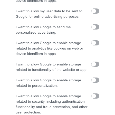
device identifiers in apps.
Zakaj sodobni avtomobili
I want to allow my user data to be sent to
padejo na losovem testu?
Google for online advertising purposes.
I want to allow Google to send me
Sodobna tehnologija očitno še ni zagotovilo za
personalized advertising.
uspešno opravljen losov test.
Celo nasprotno - v
I want to allow Google to enable storage
zadnjem delu nameščena baterija pri avtomobilih s
related to analytics like cookies on web or
hibridnim pogonom lahko poruši uravnoteženost
device identifiers in apps.
do te mere, da se avtomobil na losovem testu
I want to allow Google to enable storage
precej slabše izkaže.
To se je zgodilo v primeru
related to functionality of the website or app.
priključnih hibridnih različic Volkswagna Passata GTE
I want to allow Google to enable storage
in Škode Superb. Neuspehu lahko sicer botrujejo
related to personalization.
različni dejavniki. Nekako najočitnejši je premehko
vzmetenje v kombinaciji z visokim težiščem in
I want to allow Google to enable storage
related to security, including authentication
posledično preveč izrazito nagibanje karoserije.
functionality and fraud prevention, and other
Temu sta podlegla na primer Toyota Hilux in Jeep
user protection.