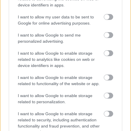
device identifiers in apps.
I want to allow my user data to be sent to
Google for online advertising purposes.
I want to allow Google to send me
personalized advertising.
Valter Leban/F.A. BoBo
Poročilo prikazuje tudi nekatere ključne izzive, ki
I want to allow Google to enable storage
related to analytics like cookies on web or
ostajajo. Na Nizozemskem je število smrtnih žrtev v
device identifiers in apps.
prometu na milijon prebivalcev zdaj višje kot pred
desetletjem in je edina večja država v Evropi s
I want to allow Google to enable storage
related to functionality of the website or app.
takšnim rezultatom. Z nekaterimi najvišjimi stopnjami
kolesarjenja v Evropi zahteva ohranjanje varnosti
I want to allow Google to enable storage
ranljivih udeležencev v prometu večja prizadevanja
related to personalization.
za varnost v cestnem prometu kot drugod, te številke
I want to allow Google to enable storage
pa kažejo, da prizadevanja še niso zadostna.
related to security, including authentication
functionality and fraud prevention, and other