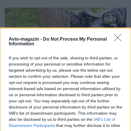
Avto-magazin -
Do Not Process My Personal
Information
If you wish to opt-out of the sale, sharing to third parties, or
processing of your personal or sensitive information for
targeted advertising by us, please use the below opt-out
section to confirm your selection. Please note that after your
opt-out request is processed you may continue seeing
interest-based ads based on personal information utilized by
Auto-Medien Portal
us or personal information disclosed to third parties prior to
your opt-out. You may separately opt-out of the further
Nekateri najboljši rezultat so prišli iz držav, ki so bile
disclosure of your personal information by third parties on the
nekoč uvrščene med najmanj varne v Evropi. Poljska
IAB’s list of downstream participants. This information may
je od leta 2019 zmanjšala število smrtnih žrtev v
also be disclosed by us to third parties on the
IAB’s List of
Downstream Participants
that may further disclose it to other
cestnem prometu za 43 % – kar je največje