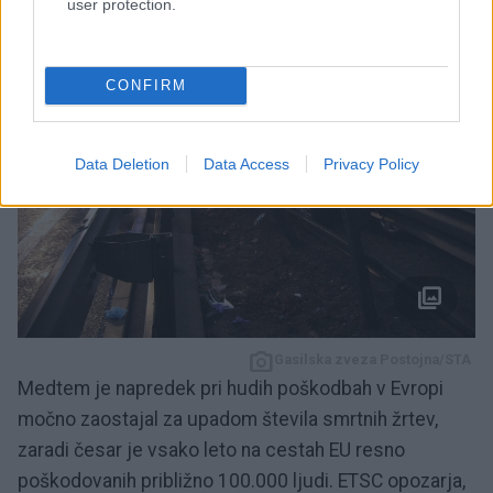
user protection.
CONFIRM
Data Deletion
Data Access
Privacy Policy
Gasilska zveza Postojna/STA
Medtem je napredek pri hudih poškodbah v Evropi
močno zaostajal za upadom števila smrtnih žrtev,
zaradi česar je vsako leto na cestah EU resno
poškodovanih približno 100.000 ljudi. ETSC opozarja,