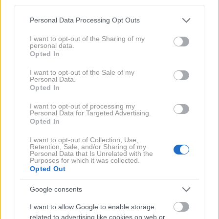
third parties.
zmanjšanje od vseh držav v poročilu. Tudi
Please note that this website/app uses one or more Google
uveljavljene vodilne države prehajajo dlje v ospredje.
Personal Data Processing Opt Outs
services and may gather and store information including but
Belgija je od leta 2019 zmanjšala število smrtnih
not limited to your visit or usage behaviour. You may click to
I want to opt-out of the Sharing of my
personal data.
žrtev za 31 % in je na dobri poti k doseganju cilja za
grant or deny consent to Google and its third-party tags to
Opted In
use your data for below specified purposes in below Google
leto 2030, medtem ko se je na Danskem, ki je že med
consent section.
I want to opt-out of the Sale of my
najvarnejšimi državami v Evropi, število smrtnih žrtev
Personal Data.
Opted In
v prometu zmanjšalo za 32 %. Norveška in Švedska
ostajata najvarnejši med preučevanimi državami z 19
I want to opt-out of processing my
Personal Data for Targeted Advertising.
smrtnimi žrtvami v prometu na milijon prebivalcev, v
Opted In
primerjavi s povprečjem EU, ki znaša 43 na milijon.
I want to opt-out of Collection, Use,
Retention, Sale, and/or Sharing of my
Personal Data that Is Unrelated with the
Purposes for which it was collected.
Opted Out
Google consents
I want to allow Google to enable storage
related to advertising like cookies on web or