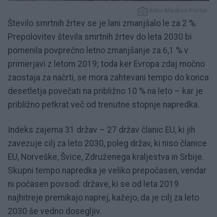
Auto-Medien Portal
Število smrtnih žrtev se je lani zmanjšalo le za 2 %.
Prepolovitev števila smrtnih žrtev do leta 2030 bi
pomenila povprečno letno zmanjšanje za 6,1 % v
primerjavi z letom 2019; toda ker Evropa zdaj močno
zaostaja za načrti, se mora zahtevani tempo do konca
desetletja povečati na približno 10 % na leto – kar je
približno petkrat več od trenutne stopnje napredka.
Indeks zajema 31 držav – 27 držav članic EU, ki jih
zavezuje cilj za leto 2030, poleg držav, ki niso članice
EU, Norveške, Švice, Združenega kraljestva in Srbije.
Skupni tempo napredka je veliko prepočasen, vendar
ni počasen povsod: države, ki se od leta 2019
najhitreje premikajo naprej, kažejo, da je cilj za leto
2030 še vedno dosegljiv.