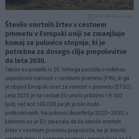
Auto-Medien Portal
Število smrtnih žrtev v cestnem
prometu v Evropski uniji se zmanjšuje
komaj za polovico stopnje, ki je
potrebna za dosego cilja prepolovitve
do leta 2030.
Takšni so podatki iz 20. letnega poročila o indeksu
uspešnosti varnosti v cestnem prometu (PIN), ki ga
je objavil Evropski svet za varnost v prometu (ETSC).
Leta 2025 je na cestah EU umrlo približno 19.500
ljudi, več kot 100.000 pa jih je bilo hudo
poškodovanih. Na polovici desetletja 2020–2030, v
katerem se je EU zavezala, da bo število smrtnih
žrtev v cestnem prometu prepolovila, se je število
smrtnih žrtev v cestnem prometu zmanjšalo le za 15