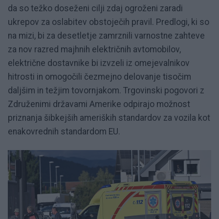
da so težko doseženi cilji zdaj ogroženi zaradi
ukrepov za oslabitev obstoječih pravil. Predlogi, ki so
na mizi, bi za desetletje zamrznili varnostne zahteve
za nov razred majhnih električnih avtomobilov,
električne dostavnike bi izvzeli iz omejevalnikov
hitrosti in omogočili čezmejno delovanje tisočim
daljšim in težjim tovornjakom. Trgovinski pogovori z
Združenimi državami Amerike odpirajo možnost
priznanja šibkejših ameriških standardov za vozila kot
enakovrednih standardom EU.