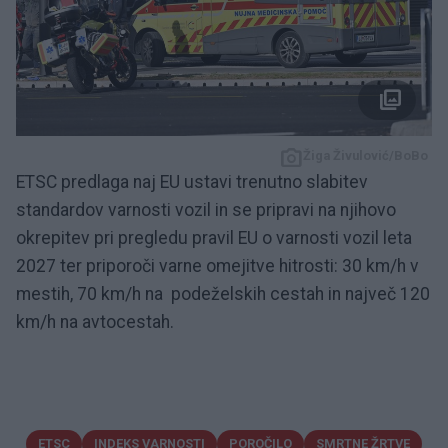
Žiga Živulović/BoBo
ETSC predlaga naj EU ustavi trenutno slabitev
standardov varnosti vozil in se pripravi na njihovo
okrepitev pri pregledu pravil EU o varnosti vozil leta
2027 ter priporoči varne omejitve hitrosti: 30 km/h v
mestih, 70 km/h na podeželskih cestah in največ 120
km/h na avtocestah.
ETSC
INDEKS VARNOSTI
POROČILO
SMRTNE ŽRTVE