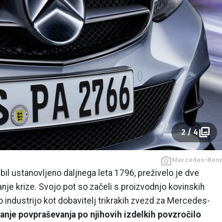
2 / 4
Mercedes-Ben
bil ustanovljeno daljnega leta 1796, preživelo je dve
anje krize. Svojo pot so začeli s proizvodnjo kovinskih
o industrijo kot dobavitelj trikrakih zvezd za Mercedes-
nje povpraševanja po njihovih izdelkih povzročilo