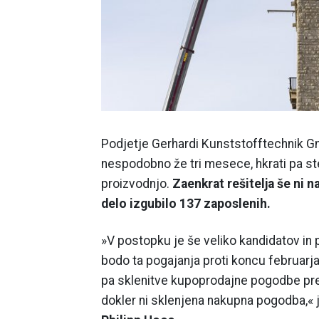
Podjetje Gerhardi Kunststofftechnik Gmb
nespodobno že tri mesece, hkrati pa steča
proizvodnjo.
Zaenkrat rešitelja še ni n
delo izgubilo 137 zaposlenih.
»V postopku je še veliko kandidatov in
bodo ta pogajanja proti koncu februarj
pa sklenitve kupoprodajne pogodbe pre
dokler ni sklenjena nakupna pogodba,« je