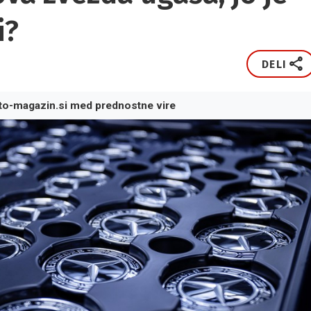
i?
DELI
to-magazin.si med prednostne vire