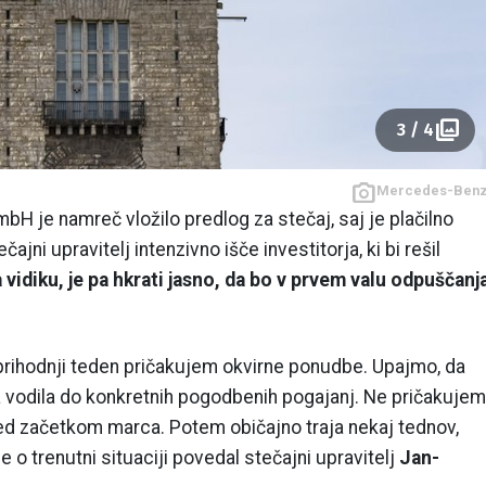
3 / 4
Mercedes-Ben
H je namreč vložilo predlog za stečaj, saj je plačilno
jni upravitelj intenzivno išče investitorja, ki bi rešil
a vidiku, je pa hkrati jasno, da bo v prvem valu odpuščanj
 prihodnji teden pričakujem okvirne ponudbe. Upajmo, da
a vodila do konkretnih pogodbenih pogajanj. Ne pričakujem
d začetkom marca. Potem običajno traja nekaj tednov,
 o trenutni situaciji povedal stečajni upravitelj
Jan-