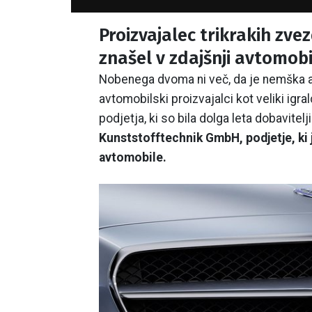
Proizvajalec trikrakih zvezd
znašel v zdajšnji avtomobils
Nobenega dvoma ni več, da je nemška av
avtomobilski proizvajalci kot veliki igra
podjetja, ki so bila dolga leta dobavitel
Kunststofftechnik GmbH, podjetje, ki
avtomobile.