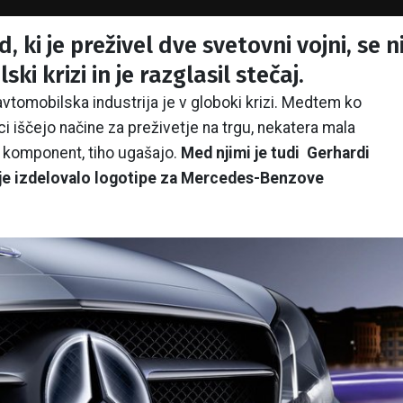
, ki je preživel dve svetovni vojni, se n
ki krizi in je razglasil stečaj.
tomobilska industrija je v globoki krizi. Medtem ko
lci iščejo načine za preživetje na trgu, nekatera mala
ji komponent, tiho ugašajo.
Med njimi je tudi Gerhardi
 je izdelovalo logotipe za Mercedes-Benzove