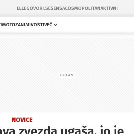
ELLE
GOVORI.SE
SENSA
COSMOPOLITAN
AKTIVNI
I
MOTO
ZANIMIVOSTI
VEČ
NOVICE
a zvezda ugaša, jo je