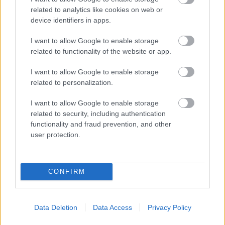
related to analytics like cookies on web or
device identifiers in apps.
I want to allow Google to enable storage
related to functionality of the website or app.
4 / 4
I want to allow Google to enable storage
related to personalization.
BMW
I want to allow Google to enable storage
Kot rečeno bo i4 'nosil' odprto masko hladilnika, ki jo
related to security, including authentication
bo povzel po najnovejši generaciji BMW M4. To pa niti
functionality and fraud prevention, and other
user protection.
ni naključje. Oblikovno bo namreč avtomobil bolj ali
manj enak novi seriji 4 Gran Coupe, ki naj bi luč sveta
uzrla v prihodnjih mesecih, vsekakor pa pred
CONFIRM
predvidenim rokom,
sledil pa mu bo še električni iX s
predvideno ceno (v Nemčiji) okrog 77.300 evrov
.
Data Deletion
Data Access
Privacy Policy
Ob tem se zdi, da novinec (tako kot v prejšnji
generaciji) ne bo na voljo v različici M, pač pa 'le' v