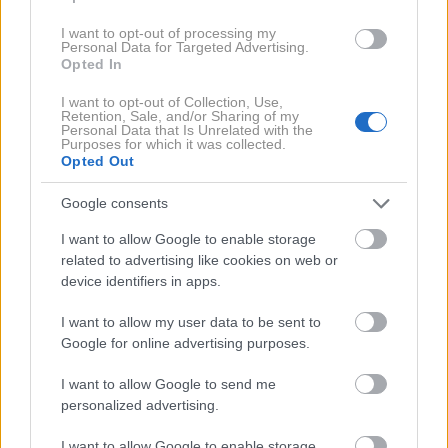
I want to opt-out of processing my
Ne bo zadnji
Personal Data for Targeted Advertising.
Opted In
I want to opt-out of Collection, Use,
Čeprav bo i4 svojo pravo premiero doživel šele v
Retention, Sale, and/or Sharing of my
Personal Data that Is Unrelated with the
prihodnjih tednih, pa so pri BMW-ju razkrili tudi nekaj
Purposes for which it was collected.
Opted Out
tehničnih podrobnosti novinca. Tako bo recimo
ponujal
do kar 390 kilovatov moči, hkrati pa do 590
Google consents
kilometrov električne avtonomije.
Do 100
I want to allow Google to enable storage
kilometrov na uro bo medtem pospešil v štirih
related to advertising like cookies on web or
sekundah, bodo pa na voljo tudi manj zmogljive
device identifiers in apps.
različice.
I want to allow my user data to be sent to
Google for online advertising purposes.
I want to allow Google to send me
personalized advertising.
I want to allow Google to enable storage