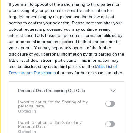
električni limuzini. Slednjo so skozi leta napovedovali
If you wish to opt-out of the sale, sharing to third parties, or
z različnimi koncepti, od
BMW i Vision Dynamics in
processing of your personal or sensitive information for
targeted advertising by us, please use the below opt-out
BMW Concept i4
, že zelo kmalu pa bo na trg zapeljala
section to confirm your selection. Please note that after your
tudi serijska različica vozila, ki bo – kot napoveduje
opt-out request is processed you may continue seeing
že ime zadnjega koncepta – nosila oznako i4.
interest-based ads based on personal information utilized by
us or personal information disclosed to third parties prior to
your opt-out. You may separately opt-out of the further
disclosure of your personal information by third parties on the
Novinca so danes – pa čeprav le njegovo zunanjost
IAB’s list of downstream participants. This information may
– pravzaprav že predstavili s prvimi uradnimi
also be disclosed by us to third parties on the
IAB’s List of
fotografijami in očitno je, da je bil v primerjavi z
Downstream Participants
that may further disclose it to other
third parties.
zadnjim konceptom deležen le manjših oblikovalskih
sprememb.
Pri tem pa je seveda obdržal
Please note that this website/app uses one or more Google
Personal Data Processing Opt Outs
services and may gather and store information including but
prepoznaven oblikovalski element električnih
not limited to your visit or usage behaviour. You may click to
I want to opt-out of the Sharing of my
BMW-jev – modre obrobe pragov in spodnjega robu
personal data.
grant or deny consent to Google and its third-party tags to
Opted In
zadnjega odbijača
. Kar je ob tem zanimivo je dejstvo,
use your data for below specified purposes in below Google
consent section.
da mu električni zasnovi navkljub niso namenili zaprte
I want to opt-out of the Sale of my
Personal Data.
maske motorja.
Opted In