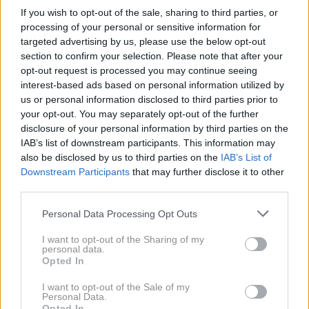
Dogovor o podaljšanju pogodbe so objavili v četrtek
If you wish to opt-out of the sale, sharing to third parties, or
pred dirko svetovnega prvenstva v F1 za veliko
processing of your personal or sensitive information for
targeted advertising by us, please use the below opt-out
nagrado Monaka. To so obeležili na spektaluren način
section to confirm your selection. Please note that after your
z več kot 3000 droni.
opt-out request is processed you may continue seeing
interest-based ads based on personal information utilized by
us or personal information disclosed to third parties prior to
your opt-out. You may separately opt-out of the further
disclosure of your personal information by third parties on the
IAB’s list of downstream participants. This information may
also be disclosed by us to third parties on the
IAB’s List of
Downstream Participants
that may further disclose it to other
third parties.
Please note that this website/app uses one or more Google
Personal Data Processing Opt Outs
services and may gather and store information including but
not limited to your visit or usage behaviour. You may click to
I want to opt-out of the Sharing of my
personal data.
grant or deny consent to Google and its third-party tags to
Opted In
use your data for below specified purposes in below Google
consent section.
I want to opt-out of the Sale of my
Personal Data.
View this post on Instagram
Opted In