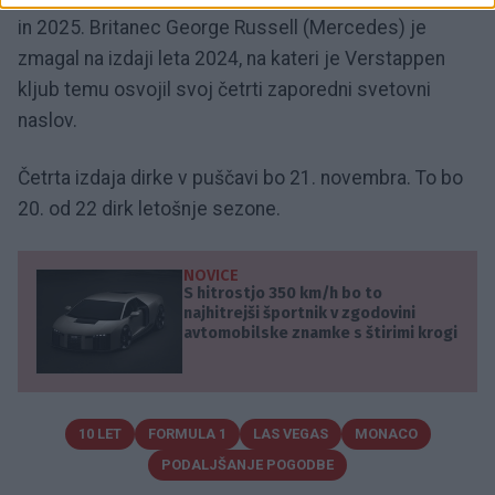
in 2025. Britanec George Russell (Mercedes) je
zmagal na izdaji leta 2024, na kateri je Verstappen
kljub temu osvojil svoj četrti zaporedni svetovni
naslov.
Četrta izdaja dirke v puščavi bo 21. novembra. To bo
20. od 22 dirk letošnje sezone.
NOVICE
S hitrostjo 350 km/h bo to
najhitrejši športnik v zgodovini
avtomobilske znamke s štirimi krogi
10 LET
FORMULA 1
LAS VEGAS
MONACO
PODALJŠANJE POGODBE