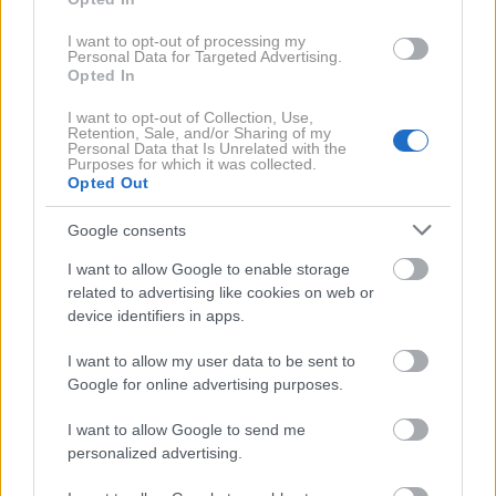
I want to opt-out of processing my
Personal Data for Targeted Advertising.
Opted In
I want to opt-out of Collection, Use,
Retention, Sale, and/or Sharing of my
Personal Data that Is Unrelated with the
Purposes for which it was collected.
Opted Out
Google consents
I want to allow Google to enable storage
related to advertising like cookies on web or
A post shared by F1 Las Vegas (@f1lasvegas)
device identifiers in apps.
Prva dirka v ameriški prestolnici iger na srečo in
I want to allow my user data to be sent to
zabave je bila leta 2023 in je od takrat vsak november
Google for online advertising purposes.
doslej privabila več sto tisoč obiskovalcev.
I want to allow Google to send me
personalized advertising.
V treh izdajah je ustvarila več kot dve milijardi evrov