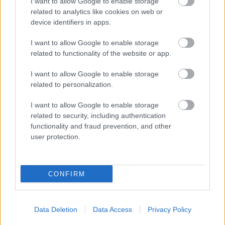
I want to allow Google to enable storage
gospodarskega učinka za južno Nevado, podobe
related to analytics like cookies on web or
enosedežnih dirkalnikov, ki divjajo po neonsko
device identifiers in apps.
osvetljeni stezi, Las Vegas Stripu, pa so postale
I want to allow Google to enable storage
ikonične.
related to functionality of the website or app.
"Navdušeni smo, da bo formula 1 še vrsto let v Las
I want to allow Google to enable storage
related to personalization.
Vegasu," je v izjavi dejal predsednik in izvršni direktor
F1 Stefano Domenicali.
I want to allow Google to enable storage
related to security, including authentication
"Vedno smo verjeli, da bo Las Vegas postal temelj
functionality and fraud prevention, and other
user protection.
naše navzočnosti v Združenih državah Amerike, in ta
razširitev, skupaj z uspešnimi izvedbami dirk v
zadnjih letih, krepi našo dolgoročno zavezanost temu
CONFIRM
pomembnemu trgu."
Nizozemec Max Verstappen (Red Bull) je zmagal na
Data Deletion
Data Access
Privacy Policy
dveh od treh dirk za veliko nagrado Vegasa, leta 2023