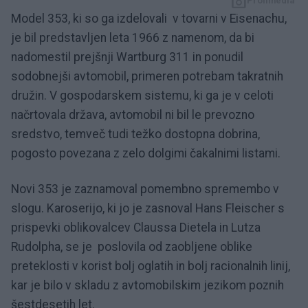
Profimedia
Model 353, ki so ga izdelovali v tovarni v Eisenachu,
je bil predstavljen leta 1966 z namenom, da bi
nadomestil prejšnji Wartburg 311 in ponudil
sodobnejši avtomobil, primeren potrebam takratnih
družin. V gospodarskem sistemu, ki ga je v celoti
načrtovala država, avtomobil ni bil le prevozno
sredstvo, temveč tudi težko dostopna dobrina,
pogosto povezana z zelo dolgimi čakalnimi listami.
Novi 353 je zaznamoval pomembno spremembo v
slogu. Karoserijo, ki jo je zasnoval Hans Fleischer s
prispevki oblikovalcev Claussa Dietela in Lutza
Rudolpha, se je poslovila od zaobljene oblike
preteklosti v korist bolj oglatih in bolj racionalnih linij,
kar je bilo v skladu z avtomobilskim jezikom poznih
šestdesetih let.