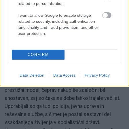
related to personalization.
I want to allow Google to enable storage
related to security, including authentication
functionality and fraud prevention, and other
user protection.
6 / 7
CONFIRM
Profimedia
V NDR je model 353 hitro postal eden
najpomembnejših družinskih avtomobilov. Postavil
Data Deletion
Data Access
Privacy Policy
se je nad cenejšega Trabanta in je pogosto veljal za
prestižni model, čeprav nakup še zdaleč ni bil
enostaven, saj so čakalne dobe lahko trajale več let.
Uporabljali so ga tudi policija, javna uprava in
reševalne službe, s čimer je postal sestavni del
vsakdanjega življenja v socialistični državi.