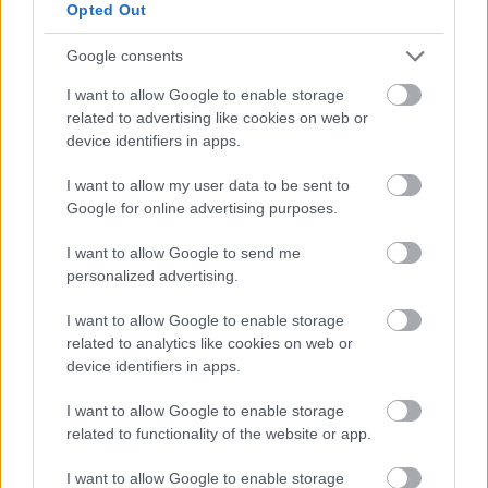
Opted Out
7 / 7
Google consents
I want to allow Google to enable storage
Profimedia
related to advertising like cookies on web or
Srce projekta pa je ostalo vezano na starejšo
device identifiers in apps.
tehnologijo. Motor je s 993 kubičnimi centimetri, je
I want to allow my user data to be sent to
trivaljni, dvotaktni, in je temeljil na rešitvi, ki izhaja iz
Google for online advertising purposes.
časa pred drugo svetovno vojno. Ta motor je bil znan
po svojem značilnem hrupu, modrikasto belem
I want to allow Google to send me
personalized advertising.
izpušnem dimu in relativno enostavnem vzdrževanju,
tako da so se lastniki šalili, da "vozi avto, vendar se
I want to allow Google to enable storage
vzdržuje skoraj kot motorno kolo."
related to analytics like cookies on web or
device identifiers in apps.
I want to allow Google to enable storage
related to functionality of the website or app.
I want to allow Google to enable storage