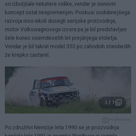
so izboljšale nekatere vidike, vendar je osnovni
koncept ostal nespremenjen. Poskusi sodobnejšega
razvoja niso nikoli dosegli serijske proizvodnje,
motor Volkswagnovega izvora pa je bil predstavljen
šele konec osemdesetih let prejšnjega stoletja.
Vendar je bil takrat model 353 po zahodnih standardih
že krepko zastarel.
3 / 7
Profimedia
Po združitvi Nemčije leta 1990 se je proizvodnja
končala leta 1991 in znamka Wartburg je izginila.