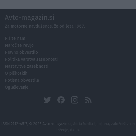
Avto-magazin.si
Za motorne navdušence, že od leta 1967.
Pišite nam
Naročite revijo
Pravno obvestilo
Politika varstva zasebnosti
Nastavitve zasebnosti
O piškotkih
Potisna obvestila
Oglaševanje
ISSN 2712-4517, © 2026 Avto-magazin.si,
Adria Media Ljubljana, založništvo in
trženje, d.o.o.