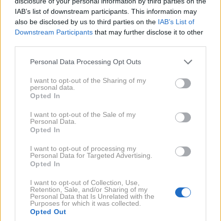
disclosure of your personal information by third parties on the
ki so jo opazili ob zaustavitvi. Nadaljnji pregled je
IAB’s list of downstream participants. This information may
also be disclosed by us to third parties on the
IAB’s List of
razkril mehanizem za obračanje oziroma menjavo
Downstream Participants
that may further disclose it to other
registrskih oznak, ki ga je bilo mogoče upravljati
third parties.
neposredno iz potniške kabine.
Please note that this website/app uses one or more Google
Personal Data Processing Opt Outs
services and may gather and store information including but
not limited to your visit or usage behaviour. You may click to
I want to opt-out of the Sharing of my
personal data.
grant or deny consent to Google and its third-party tags to
Opted In
use your data for below specified purposes in below Google
consent section.
I want to opt-out of the Sale of my
Personal Data.
Opted In
I want to opt-out of processing my
Personal Data for Targeted Advertising.
Opted In
I want to opt-out of Collection, Use,
Retention, Sale, and/or Sharing of my
Personal Data that Is Unrelated with the
Purposes for which it was collected.
Opted Out
Profimedia