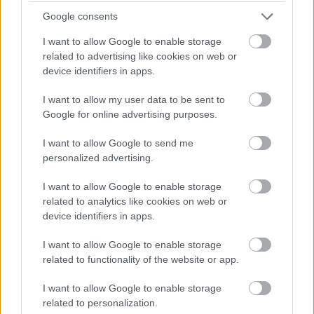
Takšna rešitev vozniku omogoča, da v nekaj trenutkih
Google consents
spremeni identiteto vozila in s tem oteži delo
I want to allow Google to enable storage
nadzornim kameram, radarjem ter drugim
related to advertising like cookies on web or
device identifiers in apps.
avtomatiziranim sistemom za spremljanje prometa.
Prav zato so podobni sistemi v Franciji prepovedani
I want to allow my user data to be sent to
in jih oblasti obravnavajo kot resno kršitev.
Google for online advertising purposes.
I want to allow Google to send me
Po odkritju naprave so policisti avtomobil zasegli in
personalized advertising.
ga predali v nadaljnji postopek. Voznika zdaj čakajo
I want to allow Google to enable storage
kazenske in upravne sankcije.
related to analytics like cookies on web or
device identifiers in apps.
Posledice so lahko precej hujše od običajne globe.
Francoska zakonodaja za namerno prikrivanje
I want to allow Google to enable storage
related to functionality of the website or app.
identitete vozila predvideva visoke denarne kazni,
začasni odvzem vozniškega dovoljenja in zaseg
I want to allow Google to enable storage
vozila. V določenih primerih lahko sodišče odloči tudi
related to personalization.