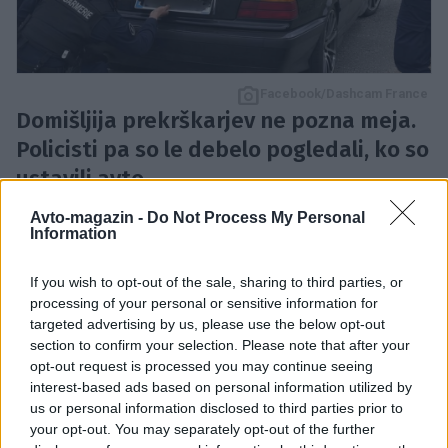
Facebook/Dashcam France
Domišljija prekrškarjev ne pozna meja.
Policisti pa so le debelo pogledali, ko so
ustavili avto.
Francoski policisti so med običajnim nadzorom
Avto-magazin -
Do Not Process My Personal
Information
prometa naleteli na BMW, ki je skrival precej
nenavadno predelavo. Vozilo je bilo opremljeno s
If you wish to opt-out of the sale, sharing to third parties, or
sistemom, ki je omogočal menjavo registrskih tablic
processing of your personal or sensitive information for
s pritiskom na gumb.
targeted advertising by us, please use the below opt-out
section to confirm your selection. Please note that after your
opt-out request is processed you may continue seeing
Pozornost policistov je najprej pritegnila neobičajna
interest-based ads based on personal information utilized by
us or personal information disclosed to third parties prior to
registrska oznaka. Med preverjanjem vozila so
your opt-out. You may separately opt-out of the further
ugotovili, da se prikazana tablica ne ujema več s tisto,